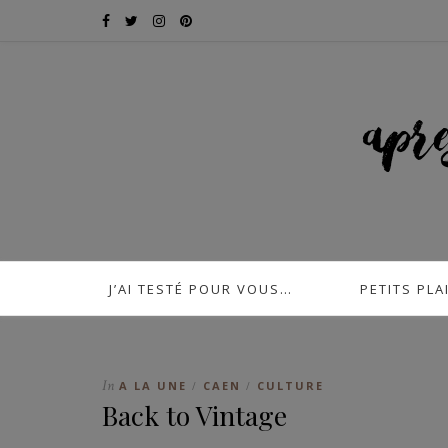
J’AI TESTÉ POUR VOUS…
PETITS PLA
In
A LA UNE
CAEN
CULTURE
/
/
Back to Vintage