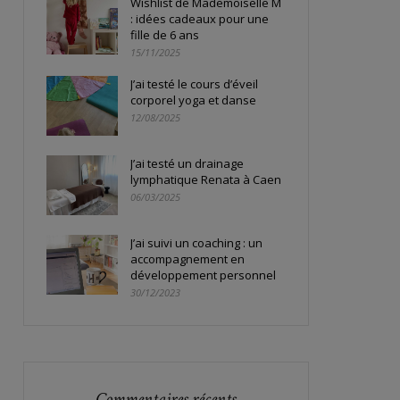
Wishlist de Mademoiselle M
: idées cadeaux pour une
fille de 6 ans
15/11/2025
J’ai testé le cours d’éveil
corporel yoga et danse
12/08/2025
J’ai testé un drainage
lymphatique Renata à Caen
06/03/2025
J’ai suivi un coaching : un
accompagnement en
développement personnel
30/12/2023
Commentaires récents