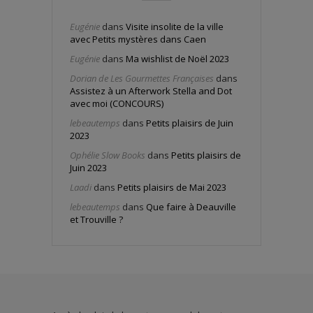
Eugénie
dans
Visite insolite de la ville
avec Petits mystères dans Caen
Eugénie
dans
Ma wishlist de Noël 2023
Dorian de Les Gourmettes Françaises
dans
Assistez à un Afterwork Stella and Dot
avec moi (CONCOURS)
lebeautemps
dans
Petits plaisirs de Juin
2023
Ophélie Slow Books
dans
Petits plaisirs de
Juin 2023
Laadi
dans
Petits plaisirs de Mai 2023
lebeautemps
dans
Que faire à Deauville
et Trouville ?