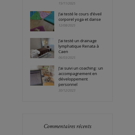
15/11/2025
J’ai testé le cours d’éveil
corporel yoga et danse
12/08/2025
J’ai testé un drainage
lymphatique Renata à
Caen
06/03/2025
J’ai suivi un coaching : un
accompagnement en
développement
personnel
30/12/2023
Commentaires récents