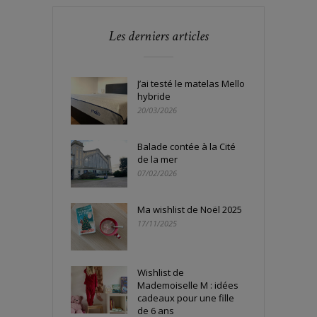
Les derniers articles
J’ai testé le matelas Mello
hybride
20/03/2026
Balade contée à la Cité
de la mer
07/02/2026
Ma wishlist de Noël 2025
17/11/2025
Wishlist de
Mademoiselle M : idées
cadeaux pour une fille
de 6 ans