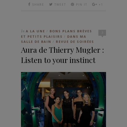
SHARE
TWEET
PIN IT
+1
In
A LA UNE
BONS PLANS BRÈVES
/
3
ET PETITS PLAISIRS
DANS MA
/
SALLE DE BAIN
REVUE DE SOIRÉES
/
Aura de Thierry Mugler :
Listen to your instinct