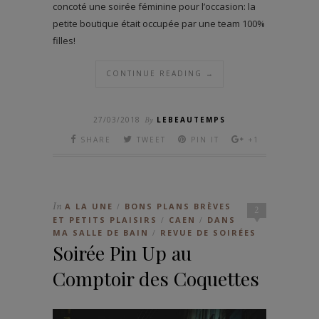
concoté une soirée féminine pour l’occasion: la
petite boutique était occupée par une team 100%
filles!
CONTINUE READING →
27/03/2018
By
LEBEAUTEMPS
SHARE
TWEET
PIN IT
+1
In
A LA UNE
BONS PLANS BRÈVES
/
2
ET PETITS PLAISIRS
CAEN
DANS
/
/
MA SALLE DE BAIN
REVUE DE SOIRÉES
/
Soirée Pin Up au
Comptoir des Coquettes