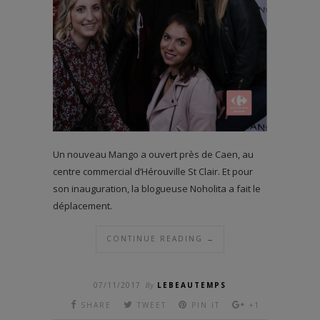
Un nouveau Mango a ouvert près de Caen, au
centre commercial d’Hérouville St Clair. Et pour
son inauguration, la blogueuse Noholita a fait le
déplacement.
CONTINUE READING →
07/11/2017
By
LEBEAUTEMPS
SHARE
TWEET
PIN IT
+1