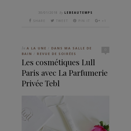
30/01/2018
By
LEBEAUTEMPS
SHARE
TWEET
PIN IT
+1
In
A LA UNE
DANS MA SALLE DE
/
0
BAIN
REVUE DE SOIRÉES
/
Les cosmétiques Lull
Paris avec La Parfumerie
Privée Tebl