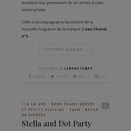
invitation leur permettant de se rendre à cette
soirée privée.
Celle-ci accompagnait le lancement de la
nouvelle Fragrance de la marque:
L’eau Chanel
n°5
.
CONTINUE READING →
18/10/2016
By
LEBEAUTEMPS
SHARE
TWEET
PIN IT
+1
In
A LA UNE
BONS PLANS BRÈVES
/
8
ET PETITS PLAISIRS
CAEN
REVUE
/
/
DE SOIRÉES
Stella and Dot Party