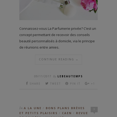
Connaissez-vous La Parfumerie privée? C’est un
concept permettant de recevoir des conseils
beauté personnalisés à domicile, via le principe
de réunions entre amies.
CONTINUE READING →
09/11/2017
By
LEBEAUTEMPS
SHARE
TWEET
PIN IT
+1
In
A LA UNE
BONS PLANS BRÈVES
/
9
ET PETITS PLAISIRS
CAEN
REVUE
/
/