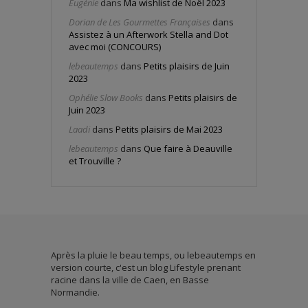
Eugénie
dans
Ma wishlist de Noël 2023
Dorian de Les Gourmettes Françaises
dans
Assistez à un Afterwork Stella and Dot
avec moi (CONCOURS)
lebeautemps
dans
Petits plaisirs de Juin
2023
Ophélie Slow Books
dans
Petits plaisirs de
Juin 2023
Laadi
dans
Petits plaisirs de Mai 2023
lebeautemps
dans
Que faire à Deauville
et Trouville ?
Après la pluie le beau temps, ou lebeautemps en
version courte, c'est un blog Lifestyle prenant
racine dans la ville de Caen, en Basse
Normandie.