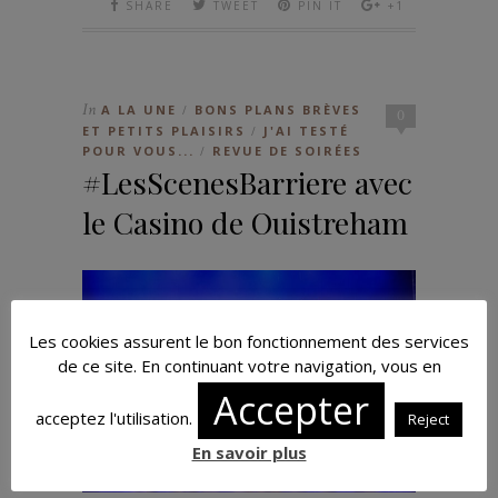
SHARE
TWEET
PIN IT
+1
In
A LA UNE
BONS PLANS BRÈVES
/
0
ET PETITS PLAISIRS
J'AI TESTÉ
/
POUR VOUS...
REVUE DE SOIRÉES
/
#LesScenesBarriere avec
le Casino de Ouistreham
Les cookies assurent le bon fonctionnement des services
de ce site. En continuant votre navigation, vous en
Accepter
acceptez l'utilisation.
Reject
En savoir plus