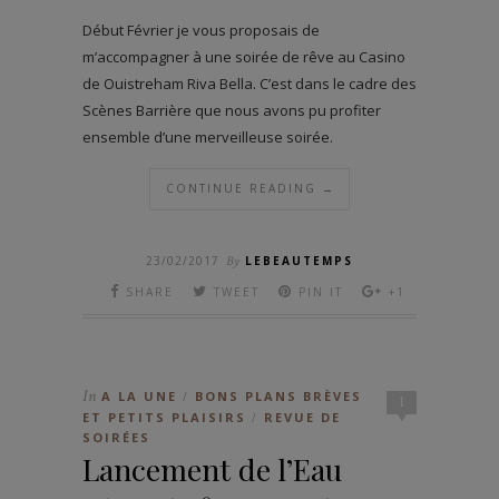
Début Février je vous proposais de
m’accompagner à une soirée de rêve au Casino
de Ouistreham Riva Bella. C’est dans le cadre des
Scènes Barrière que nous avons pu profiter
ensemble d’une merveilleuse soirée.
CONTINUE READING →
23/02/2017
By
LEBEAUTEMPS
SHARE
TWEET
PIN IT
+1
In
A LA UNE
BONS PLANS BRÈVES
/
1
ET PETITS PLAISIRS
REVUE DE
/
SOIRÉES
Lancement de l’Eau