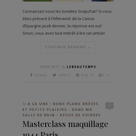
Connaissez-vous les lunettes Snapchat? Si vous
étiez présent à l’Afterwork de la Caisse
d’Epargne jeudi dernier, la réponse est oui!
Sinon, vous avez tout intérêt à lire cet article!
CONTINUE READING →
19/09/2017
By
LEBEAUTEMPS
SHARE
TWEET
PIN IT
+1
In
A LA UNE
BONS PLANS BRÈVES
/
4
ET PETITS PLAISIRS
DANS MA
/
SALLE DE BAIN
REVUE DE SOIRÉES
/
Masterclass maquillage
1944 Paris