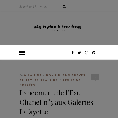
In
A LA UNE
BONS PLANS BRÈVES
/
1
ET PETITS PLAISIRS
REVUE DE
/
SOIRÉES
Lancement de l’Eau
Chanel n°5 aux Galeries
Lafayette