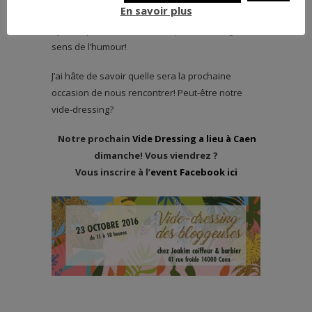
En savoir plus
déplaire! Je vous trouve toujours très
dynamiques et ouvertes d’esprit, avec un grand
sens de l’humour!
J’ai hâte de savoir quelle sera la prochaine
occasion de nous rencontrer! Peut-être notre
vide-dressing?
Notre prochain
Vide Dressing a lieu à Caen
dimanche! Vous viendrez ?
Vous inscrire à l’
event Facebook ici