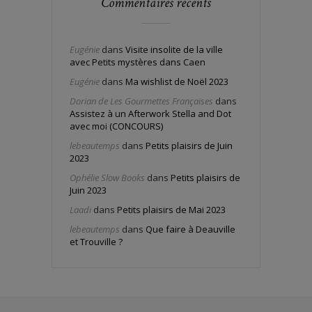
Commentaires récents
Eugénie
dans
Visite insolite de la ville
avec Petits mystères dans Caen
Eugénie
dans
Ma wishlist de Noël 2023
Dorian de Les Gourmettes Françaises
dans
Assistez à un Afterwork Stella and Dot
avec moi (CONCOURS)
lebeautemps
dans
Petits plaisirs de Juin
2023
Ophélie Slow Books
dans
Petits plaisirs de
Juin 2023
Laadi
dans
Petits plaisirs de Mai 2023
lebeautemps
dans
Que faire à Deauville
et Trouville ?