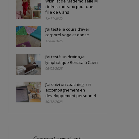
Wishlist de Mademoiselle M
: idées cadeaux pour une
fille de 6 ans
15/11/2025
J’ai testé le cours d’éveil
corporel yoga et danse
12/08/2025
J’ai testé un drainage
lymphatique Renata à Caen
06/03/2025
J’ai suivi un coaching : un
accompagnement en
développement personnel
30/12/2023
Commentaires récents