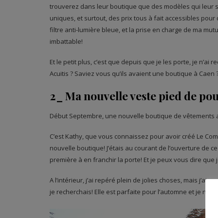
trouverez dans leur boutique que des modèles qui leur 
uniques, et surtout, des prix tous à fait accessibles pou
filtre anti-lumière bleue, et la prise en charge de ma mut
imbattable!
Et le petit plus, c’est que depuis que je les porte, je n’
Acuitis ? Saviez vous qu’ils avaient une boutique à Caen 
2_ Ma nouvelle veste pied de poul
Début Septembre, une nouvelle boutique de vêtements 
C’est Kathy, que vous connaissez pour avoir créé Le Comp
nouvelle boutique! J’étais au courant de l’ouverture de ce 
première à en franchir la porte! Et je peux vous dire que je 
A l’intérieur, j’ai repéré plein de jolies choses, mais j’ai
je recherchais! Elle est parfaite pour l’automne et je n’e