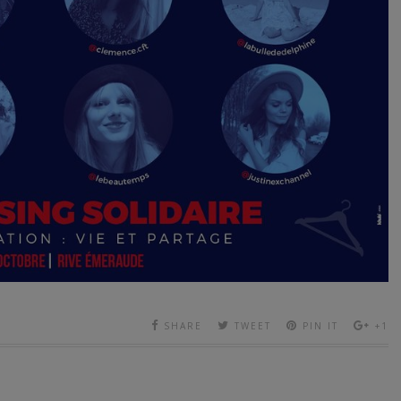
SHARE
TWEET
PIN IT
+1