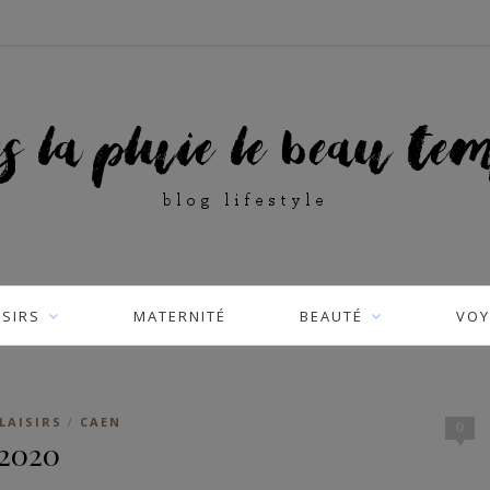
ISIRS
MATERNITÉ
BEAUTÉ
VOY
LAISIRS
CAEN
/
0
 2020