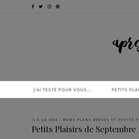
J’AI TESTÉ POUR VOUS…
PETITS PLA
In
A LA UNE
BONS PLANS BRÈVES ET PETITS P
/
Petits Plaisirs de Septembre