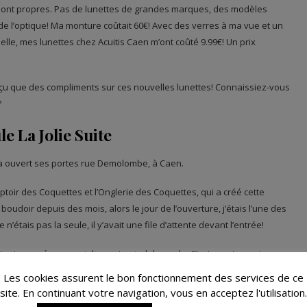
sont propres. Pas de lunettes de grandes marques, des modèles
r de l’optique! Ma monture coûtait 60€! Avec des verres à ma vue et un
uelle, mes lunettes chez Acuitis Caen m’ont coûté 9.99€! Un prix
ai reçu que des compliments sur ces nouvelles lunettes! Connaissiez-vous
?
e La Jolie Suite
a ouvert ses portes rue Demolombe, à Caen.
toir des Coquettes et l’Onglerie des Coquettes, qui a créé cette
boudoir depuis des mois, alors le jour de l’ouverture, j’étais l’une des
n’étais pas la seule, il y’avait une file d’attente devant l’entrée!
 surtout craqué sur une jolie veste pied de poule. C’est exactement ce que
n possédais aucune avec ce motif! Je suis ravie de mon achat!
Les cookies assurent le bon fonctionnement des services de ce
site. En continuant votre navigation, vous en acceptez l'utilisation.