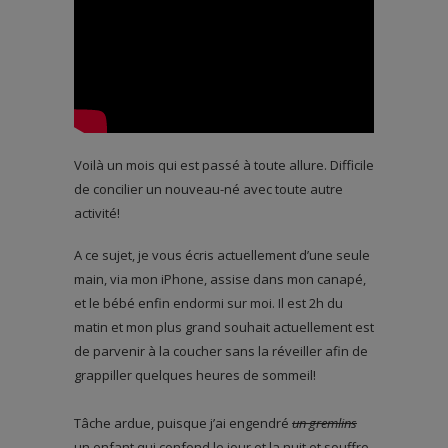
Voilà un mois qui est passé à toute allure. Difficile
de concilier un nouveau-né avec toute autre
activité!
A ce sujet, je vous écris actuellement d’une seule
main, via mon iPhone, assise dans mon canapé,
et le bébé enfin endormi sur moi. Il est 2h du
matin et mon plus grand souhait actuellement est
de parvenir à la coucher sans la réveiller afin de
grappiller quelques heures de sommeil!
Tâche ardue, puisque j’ai engendré
un gremlins
un enfant qui confond le jour et la nuit et souffre