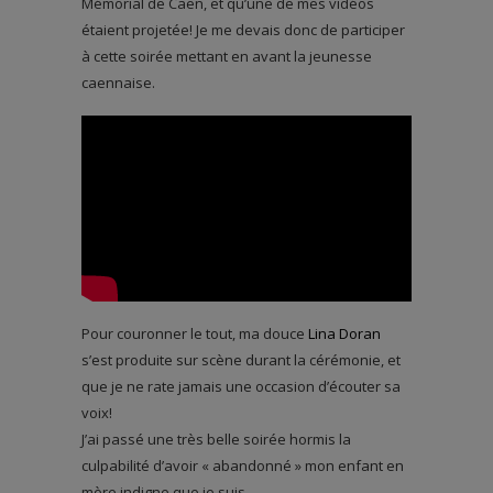
Mémorial de Caen, et qu’une de mes vidéos
étaient projetée! Je me devais donc de participer
à cette soirée mettant en avant la jeunesse
caennaise.
Pour couronner le tout, ma douce
Lina Doran
s’est produite sur scène durant la cérémonie, et
que je ne rate jamais une occasion d’écouter sa
voix!
J’ai passé une très belle soirée hormis la
culpabilité d’avoir « abandonné » mon enfant en
mère indigne que je suis.