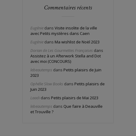
Commentaires récents
Eugénie
dans
Visite insolite de la ville
avec Petits mystères dans Caen
Eugénie
dans
Ma wishlist de Noël 2023
Dorian de Les Gourmettes Françaises
dans
Assistez à un Afterwork Stella and Dot
avec moi (CONCOURS)
lebeautemps
dans
Petits plaisirs de Juin
2023
Ophélie Slow Books
dans
Petits plaisirs de
Juin 2023
Laadi
dans
Petits plaisirs de Mai 2023
lebeautemps
dans
Que faire à Deauville
et Trouville ?