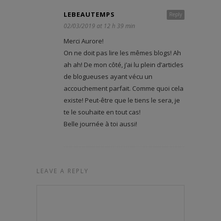
LEBEAUTEMPS
Reply
02/03/2019 at 12 h 39 min
Merci Aurore!
On ne doit pas lire les mêmes blogs! Ah
ah ah! De mon côté, j’ai lu plein d’articles
de blogueuses ayant vécu un
accouchement parfait. Comme quoi cela
existe! Peut-être que le tiens le sera, je
te le souhaite en tout cas!
Belle journée à toi aussi!
LEAVE A REPLY