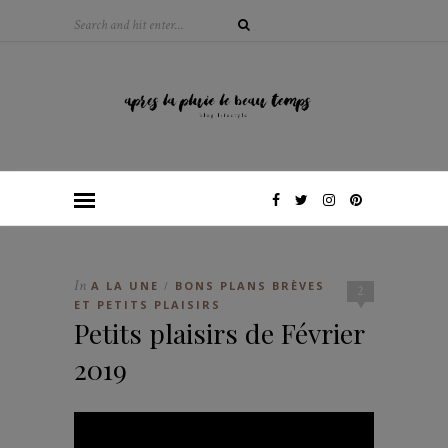
In
A LA UNE
BONS PLANS BRÈVES
/
2
ET PETITS PLAISIRS
Petits plaisirs de Février
2019