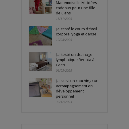
Mademoiselle M : idées
cadeaux pour une fille
de 6 ans
15/11/2025
J’ai testé le cours d’éveil
corporel yoga et danse
12/08/2025
J’ai testé un drainage
lymphatique Renata à
Caen
06/03/2025
J’ai suivi un coaching : un
accompagnement en
développement
personnel
30/12/2023