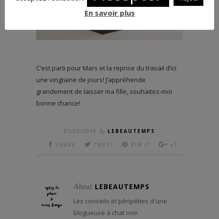
En savoir plus
C’est parti pour Mars et la reprise du travail d’ici
une vingtaine de jours! J’appréhende
grandement de laisser ma fille, souhaitez-moi
bonne chance!
01/03/2019
By
LEBEAUTEMPS
SHARE
TWEET
PIN IT
+1
About
LEBEAUTEMPS
Les conseils et péripéties d'une
blogueuse à chat noir.