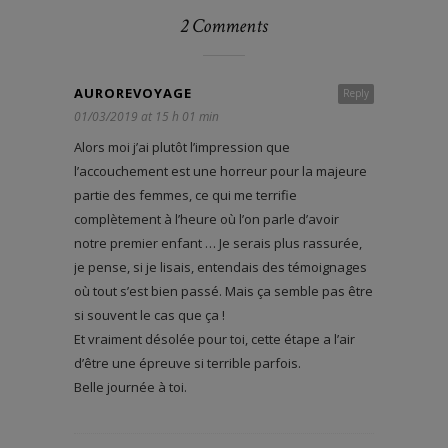
2 Comments
AUROREVOYAGE
Reply
01/03/2019 at 15 h 01 min
Alors moi j’ai plutôt l’impression que
l’accouchement est une horreur pour la majeure
partie des femmes, ce qui me terrifie
complètement à l’heure où l’on parle d’avoir
notre premier enfant … Je serais plus rassurée,
je pense, si je lisais, entendais des témoignages
où tout s’est bien passé. Mais ça semble pas être
si souvent le cas que ça !
Et vraiment désolée pour toi, cette étape a l’air
d’être une épreuve si terrible parfois.
Belle journée à toi.