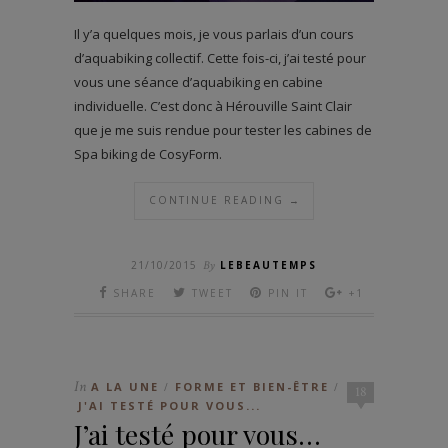
Il y’a quelques mois, je vous parlais d’un cours
d’aquabiking collectif. Cette fois-ci, j’ai testé pour
vous une séance d’aquabiking en cabine
individuelle. C’est donc à Hérouville Saint Clair
que je me suis rendue pour tester les cabines de
Spa biking de CosyForm.
CONTINUE READING →
21/10/2015
By
LEBEAUTEMPS
SHARE
TWEET
PIN IT
+1
In
A LA UNE
FORME ET BIEN-ÊTRE
/
/
18
J'AI TESTÉ POUR VOUS...
J’ai testé pour vous…