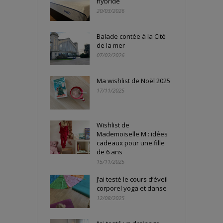
hybride
20/03/2026
Balade contée à la Cité
de la mer
07/02/2026
Ma wishlist de Noël 2025
17/11/2025
Wishlist de
Mademoiselle M : idées
cadeaux pour une fille
de 6 ans
15/11/2025
J’ai testé le cours d’éveil
corporel yoga et danse
12/08/2025