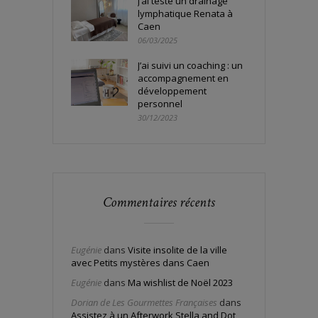
J’ai testé un drainage
lymphatique Renata à
Caen
06/03/2025
J’ai suivi un coaching : un
accompagnement en
développement
personnel
30/12/2023
Commentaires récents
Eugénie
dans
Visite insolite de la ville
avec Petits mystères dans Caen
Eugénie
dans
Ma wishlist de Noël 2023
Dorian de Les Gourmettes Françaises
dans
Assistez à un Afterwork Stella and Dot