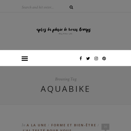
Browsing Tag
AQUABIKE
In
A LA UNE
FORME ET BIEN-ÊTRE
/
/
16
J'AI TESTÉ POUR VOUS...