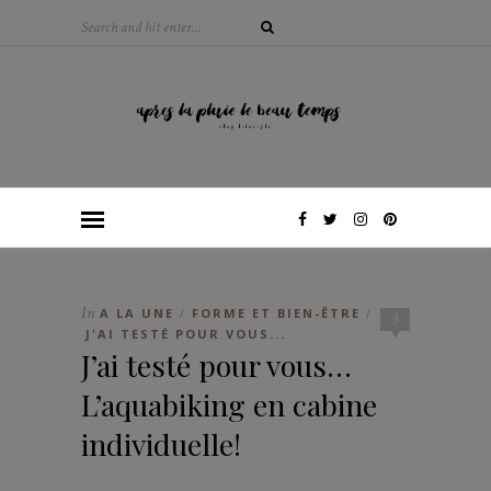
In
A LA UNE
FORME ET BIEN-ÊTRE
/
/
3
J'AI TESTÉ POUR VOUS...
J’ai testé pour vous…
L’aquabiking en cabine
individuelle!