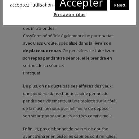
Accepter
acceptez l'utilisation.
Reject
On peut alors faire 30 minutes de vélo, selon son
niveau, puis aller
déjeuner dans une pièce
En savoir plus
dédiée
où l’on trouve des tables, des chaises, et
des micro-ondes.
CosyForm bénéficie également d’un partenariat
avec Class Croûte, spécialisé dans la
livraison
de plateaux repas
. On peut alors se faire livrer
son repas pendant sa séance, et le prendre en
sortant de sa séance.
Pratique!
De plus, on ne quitte pas ses affaires des yeux:
une penderie dans chaque cabine permet de
pendre ses vêtements, et une tablette sur le côté
de la machine nous permet même de déposer
son smartphone (pour les accrocs comme moi!).
Enfin, ici, pas de bonnet de bain ni de douche
avant d’entrer en piste: les cabines sont remplies