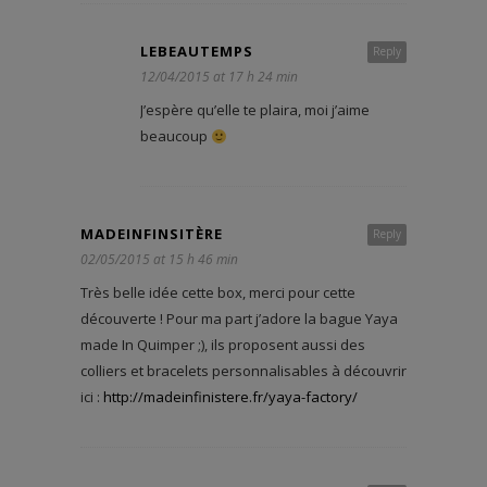
LEBEAUTEMPS
Reply
12/04/2015 at 17 h 24 min
J’espère qu’elle te plaira, moi j’aime
beaucoup
MADEINFINSITÈRE
Reply
02/05/2015 at 15 h 46 min
Très belle idée cette box, merci pour cette
découverte ! Pour ma part j’adore la bague Yaya
made In Quimper ;), ils proposent aussi des
colliers et bracelets personnalisables à découvrir
ici :
http://madeinfinistere.fr/yaya-factory/