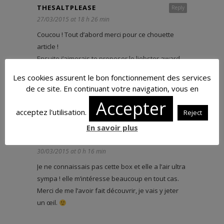
THESALTPLEASE
Reply
27/03/2015 at 18 h 26 min
Coucou ! Tout d’abord merci pour ce chouette
article !
Ensuite j’aimerais te proposer le liebster award
pour plus d’infos rendez vous ici :
Les cookies assurent le bon fonctionnement des services
http://thesaltplease.com/le-liebster-award/
de ce site. En continuant votre navigation, vous en
Des bisous et bon courage pour la suite !
<3
Accepter
acceptez l'utilisation.
Reject
En savoir plus
SHIRLEY PAN
Reply
30/03/2015 at 0 h 16 min
Je ne connaissais pas cette box et elle a l’air ultra
sympa ! elle m’intéresse beaucoup en tout cas.
Merci de me l’avoir fait découvrir, je vais y jeter
un œil.