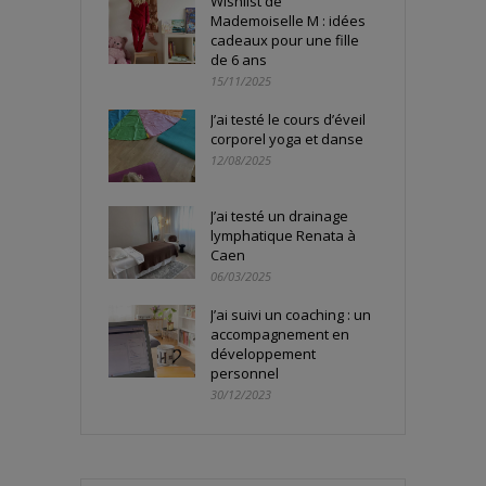
Wishlist de
Mademoiselle M : idées
cadeaux pour une fille
de 6 ans
15/11/2025
J’ai testé le cours d’éveil
corporel yoga et danse
12/08/2025
J’ai testé un drainage
lymphatique Renata à
Caen
06/03/2025
J’ai suivi un coaching : un
accompagnement en
développement
personnel
30/12/2023