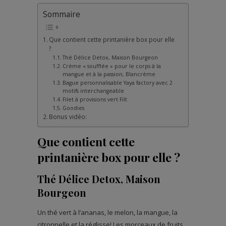
Sommaire
Que contient cette printanière box pour elle
?
Thé Délice Detox, Maison Bourgeon
Crème « soufflée » pour le corps à la
mangue et à la passion, Blancrème
Bague personnalisable Yaya factory avec 2
motifs interchangeable
Filet à provisions vert Filt
Goodies
Bonus vidéo:
Que contient cette
printanière box pour elle ?
Thé Délice Detox, Maison
Bourgeon
Un thé vert à l’ananas, le melon, la mangue, la
citronnelle et la réglisse! Les morceaux de fruits