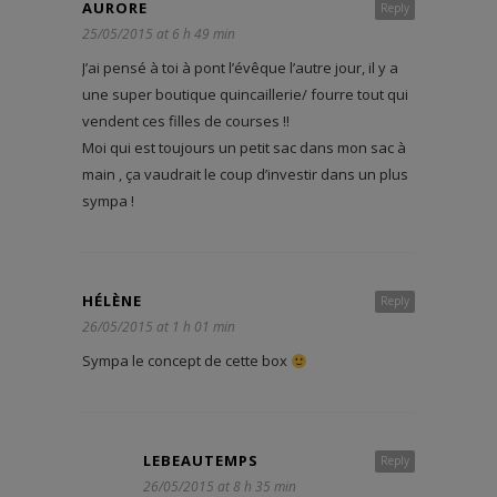
AURORE
Reply
25/05/2015 at 6 h 49 min
J’ai pensé à toi à pont l’évêque l’autre jour, il y a
une super boutique quincaillerie/ fourre tout qui
vendent ces filles de courses !!
Moi qui est toujours un petit sac dans mon sac à
main , ça vaudrait le coup d’investir dans un plus
sympa !
HÉLÈNE
Reply
26/05/2015 at 1 h 01 min
Sympa le concept de cette box
LEBEAUTEMPS
Reply
26/05/2015 at 8 h 35 min