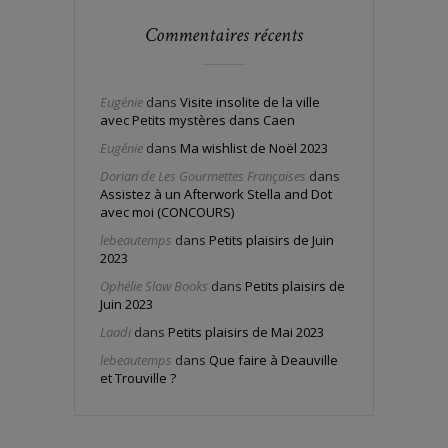
Commentaires récents
Eugénie
dans
Visite insolite de la ville
avec Petits mystères dans Caen
Eugénie
dans
Ma wishlist de Noël 2023
Dorian de Les Gourmettes Françaises
dans
Assistez à un Afterwork Stella and Dot
avec moi (CONCOURS)
lebeautemps
dans
Petits plaisirs de Juin
2023
Ophélie Slow Books
dans
Petits plaisirs de
Juin 2023
Laadi
dans
Petits plaisirs de Mai 2023
lebeautemps
dans
Que faire à Deauville
et Trouville ?