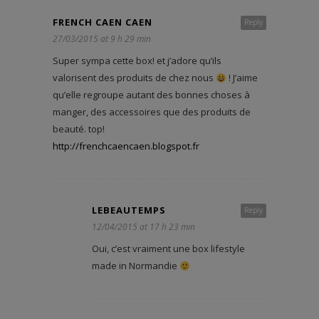
FRENCH CAEN CAEN
Reply
27/03/2015 at 9 h 29 min
Super sympa cette box! et j’adore qu’ils
valorisent des produits de chez nous
! J’aime
qu’elle regroupe autant des bonnes choses à
manger, des accessoires que des produits de
beauté. top!
http://frenchcaencaen.blogspot.fr
LEBEAUTEMPS
Reply
12/04/2015 at 17 h 23 min
Oui, c’est vraiment une box lifestyle
made in Normandie