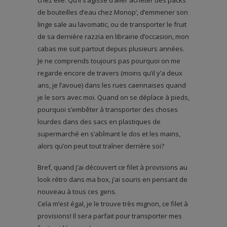
chez elle. Qu’il s’agisse d’aller acheter des packs
de bouteilles d’eau chez Monop’, d’emmener son
linge sale au lavomatic, ou de transporter le fruit
de sa dernière razzia en librairie d’occasion, mon
cabas me suit partout depuis plusieurs années.
Je ne comprends toujours pas pourquoi on me
regarde encore de travers (moins qu’il y’a deux
ans, je l’avoue) dans les rues caennaises quand
je le sors avec moi. Quand on se déplace à pieds,
pourquoi s’embêter à transporter des choses
lourdes dans des sacs en plastiques de
supermarché en s’abîmant le dos et les mains,
alors qu’on peut tout traîner derrière soi?
Bref, quand j’ai découvert ce filet à provisions au
look rétro dans ma box, j’ai souris en pensant de
nouveau à tous ces gens.
Cela m’est égal, je le trouve très mignon, ce filet à
provisions! Il sera parfait pour transporter mes