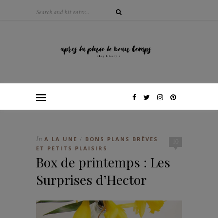
In
A LA UNE
BONS PLANS BRÈVES
/
10
ET PETITS PLAISIRS
Box de printemps : Les
Surprises d’Hector