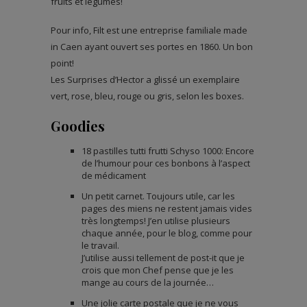
fruits et légumes!
Pour info, Filt est une entreprise familiale made
in Caen ayant ouvert ses portes en 1860. Un bon
point!
Les Surprises d’Hector a glissé un exemplaire
vert, rose, bleu, rouge ou gris, selon les boxes.
Goodies
18 pastilles tutti frutti Schyso 1000: Encore
de l’humour pour ces bonbons à l’aspect
de médicament
Un petit carnet. Toujours utile, car les
pages des miens ne restent jamais vides
très longtemps! J’en utilise plusieurs
chaque année, pour le blog, comme pour
le travail.
J’utilise aussi tellement de post-it que je
crois que mon Chef pense que je les
mange au cours de la journée…
Une jolie carte postale que je ne vous