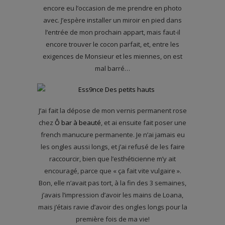
encore eu l’occasion de me prendre en photo
avec. J’espère installer un miroir en pied dans
l’entrée de mon prochain appart, mais faut-il
encore trouver le cocon parfait, et, entre les
exigences de Monsieur et les miennes, on est
mal barré…
J’ai fait la dépose de mon vernis permanent rose
chez
Ô bar à beauté
, et ai ensuite fait poser une
french manucure permanente. Je n’ai jamais eu
les ongles aussi longs, et j’ai refusé de les faire
raccourcir, bien que l’esthéticienne m’y ait
encouragé, parce que « ça fait vite vulgaire ».
Bon, elle n’avait pas tort, à la fin des 3 semaines,
j’avais l’impression d’avoir les mains de Loana,
mais j’étais ravie d’avoir des ongles longs pour la
première fois de ma vie!