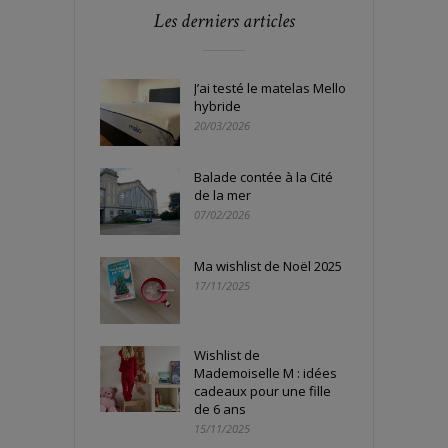
Les derniers articles
J’ai testé le matelas Mello
hybride
20/03/2026
Balade contée à la Cité
de la mer
07/02/2026
Ma wishlist de Noël 2025
17/11/2025
Wishlist de
Mademoiselle M : idées
cadeaux pour une fille
de 6 ans
15/11/2025