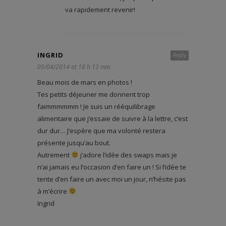
va rapidement revenir!
INGRID
Reply
05/04/2014 at 18 h 13 min
Beau mois de mars en photos !
Tes petits déjeuner me donnent trop
faimmmmmm ! Je suis un rééquilibrage
alimentaire que j’essaie de suivre à la lettre, c’est
dur dur… J’espère que ma volonté restera
présente jusqu’au bout.
Autrement
j’adore l’idée des swaps mais je
n’ai jamais eu l’occasion d’en faire un ! Si l’idée te
tente d’en faire un avec moi un jour, n’hésite pas
à m’écrire
Ingrid