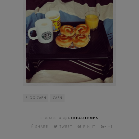
BLOG CAEN
CAEN
01/04/2014
By
LEBEAUTEMPS
SHARE
TWEET
PIN IT
+1