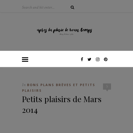
In
BONS PLANS BRÈVES ET PETITS
5
PLAISIRS
Petits plaisirs de Mars
2014