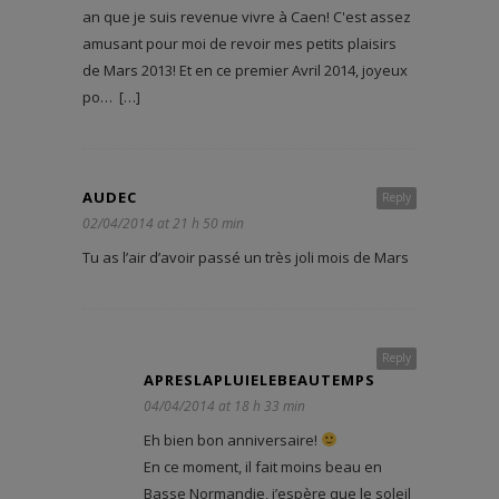
an que je suis revenue vivre à Caen! C'est assez
amusant pour moi de revoir mes petits plaisirs
de Mars 2013! Et en ce premier Avril 2014, joyeux
po… […]
AUDEC
Reply
02/04/2014 at 21 h 50 min
Tu as l’air d’avoir passé un très joli mois de Mars
Reply
APRESLAPLUIELEBEAUTEMPS
04/04/2014 at 18 h 33 min
Eh bien bon anniversaire!
En ce moment, il fait moins beau en
Basse Normandie, j’espère que le soleil