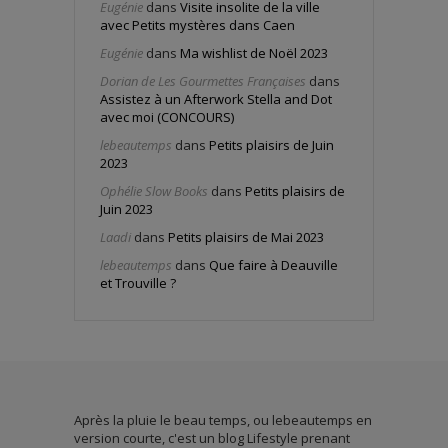
Eugénie
dans
Visite insolite de la ville
avec Petits mystères dans Caen
Eugénie
dans
Ma wishlist de Noël 2023
Dorian de Les Gourmettes Françaises
dans
Assistez à un Afterwork Stella and Dot
avec moi (CONCOURS)
lebeautemps
dans
Petits plaisirs de Juin
2023
Ophélie Slow Books
dans
Petits plaisirs de
Juin 2023
Laadi
dans
Petits plaisirs de Mai 2023
lebeautemps
dans
Que faire à Deauville
et Trouville ?
Après la pluie le beau temps, ou lebeautemps en
version courte, c'est un blog Lifestyle prenant