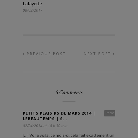
Lafayette
08/02/2017
PREVIOUS POST
NEXT POST
5 Comments
PETITS PLAISIRS DE MARS 2014 |
Reply
LEBEAUTEMPS | S...
02/04/2014 at 18 h 30 min
[…] Voilà voilà, ce mois-ci, cela fait exactement un