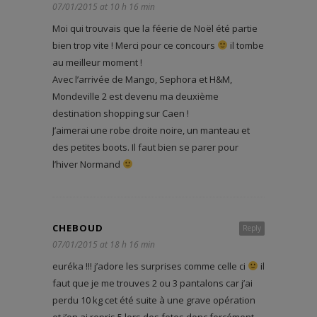
07/01/2015 at 10 h 16 min
Moi qui trouvais que la féerie de Noël été partie
bien trop vite ! Merci pour ce concours
il tombe
au meilleur moment !
Avec l’arrivée de Mango, Sephora et H&M,
Mondeville 2 est devenu ma deuxième
destination shopping sur Caen !
J’aimerai une robe droite noire, un manteau et
des petites boots. Il faut bien se parer pour
l’hiver Normand
CHEBOUD
Reply
07/01/2015 at 18 h 16 min
euréka !!! j’adore les surprises comme celle ci
il
faut que je me trouves 2 ou 3 pantalons car j’ai
perdu 10 kg cet été suite à une grave opération
et j’en ai repris 5 lors des fetes donc forcément