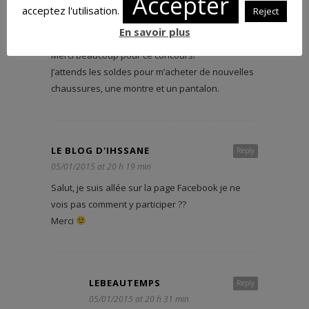
Accepter
acceptez l'utilisation.
Reject
LOLITA
Reply
En savoir plus
05/01/2015 at 20 h 12 min
Merci beaucoup pour ce concours!
J’attends les soldes pour m’acheter de nouvelles
chaussures, une montre et un pantalon.
LE BLOG D'IHSSANE
Reply
05/01/2015 at 20 h 19 min
Salut, je suis allée sur la page Facebook je ne
vois pas comment y participer ??
Merci
LEBEAUTEMPS
Reply
05/01/2015 at 20 h 31 min