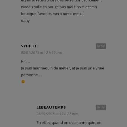
niveau taille ça bouge pas mal !!!h&m est ma
boutique favorite. merci merci merci .
dany
SYBILLE
Reply
08/01/2015 at 12 h 19 min
Hm…
Je suis mannequin de métier, et je suis une vraie
personne….
LEBEAUTEMPS
Reply
08/01/2015 at 12 h 27 min
En effet, quand on est mannequin, on