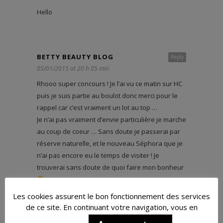
Hello
BETTY BEAUTY BLOG
Reply
05/01/2015 at 20 h 05 min
Rhooo super concours ! Je l’ai vu ce matin sur HC
puis je suis partie au boulot donc merci pour le
rappel car c’est vraiment un lot au top …
Je n’ai pas vraiment d’envie particulière je marche
au coup de coeur … Sans doute je passerai par
réserve naturelle, et le nouveau Séphora que je
n’ai pas encore eu le temps de visiter ! Je
trouverai sans doute de quoi faire mon bonheur
Bises
Les cookies assurent le bon fonctionnement des services
de ce site. En continuant votre navigation, vous en