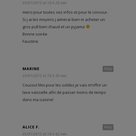
05/01/2015 at 18 h 28 min
merci pour toutes ses infos et pour le concour.
Si j ai les moyens j aimerai bien m acheter un
gros pull bien chaud et un pyjama
Bonne soirée
Faustine
MARINE
Reply
05/01/2015 at 18 h 30 min
Coucou! Moi pour les soldes je vais m’offrir un
lave vaisselle afin de passer moins de temps
dans ma cuisine!
ALICE F.
Reply
05/01/2015 at 18 h 42 min