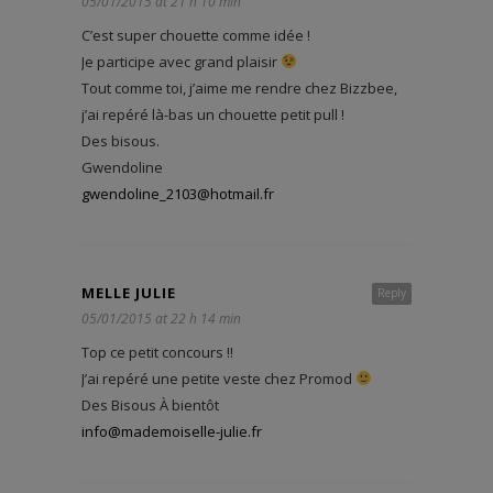
05/01/2015 at 21 h 10 min
C’est super chouette comme idée !
Je participe avec grand plaisir
Tout comme toi, j’aime me rendre chez Bizzbee,
j’ai repéré là-bas un chouette petit pull !
Des bisous.
Gwendoline
gwendoline_2103@hotmail.fr
MELLE JULIE
Reply
05/01/2015 at 22 h 14 min
Top ce petit concours !!
J’ai repéré une petite veste chez Promod
Des Bisous À bientôt
info@mademoiselle-julie.fr