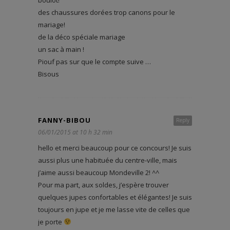
des chaussures dorées trop canons pour le
mariage!
de la déco spéciale mariage
un sac à main !
Piouf pas sur que le compte suive …
Bisous
FANNY-BIBOU
Reply
06/01/2015 at 10 h 32 min
hello et merci beaucoup pour ce concours! Je suis
aussi plus une habituée du centre-ville, mais
j’aime aussi beaucoup Mondeville 2! ^^
Pour ma part, aux soldes, j’espère trouver
quelques jupes confortables et élégantes! Je suis
toujours en jupe et je me lasse vite de celles que
je porte