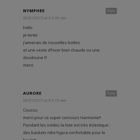
NYMPHEE
Reply
06/01/2015 at 0 h 06 min
hello
je tente
j’aimerais de nouvelles bottes
et une veste d’hiver bien chaude ou une
doudoune !!!
merci
AURORE
Reply
06/01/2015 at 9 h 10 min
Coucou
merci pour ce super concours Harmonie!!
Pendant les soldes la liste est très éclectique :
des baskets nike hypra confortable pour le
boulot!