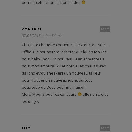
donner cette chance, bon soldes
ZYAHART
Reply
07/01/2015 at 9 h 56 min
Chouette chouette chouette ! C’est encore Noël …
Pfffiou, je souhaiterai acheter quelques tenues
pour babyChoo. Un nouveau jean et manteau
pour mon amoureux. De nouvelles chaussures
(tallons et/ou sneakers), un nouveau tailleur
pour trouver un nouveau job et surtout
beaucoup de Deco pour ma maison.
Merci Moons pour ce concours
allez on croise
les doigts.
LILY
Reply