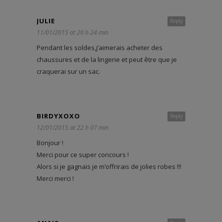
JULIE
Reply
11/01/2015 at 20 h 24 min
Pendant les soldes,j’aimerais acheter des
chaussures et de la lingerie et peut être que je
craquerai sur un sac.
BIRDYXOXO
Reply
12/01/2015 at 22 h 07 min
Bonjour !
Merci pour ce super concours !
Alors si je gagnais je m’offrirais de jolies robes !!!
Merci merci !