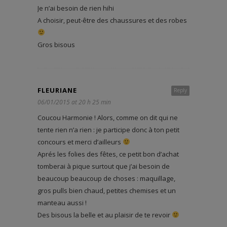
Je n’ai besoin de rien hihi
A choisir, peut-être des chaussures et des robes
Gros bisous
FLEURIANE
Reply
06/01/2015 at 20 h 25 min
Coucou Harmonie ! Alors, comme on dit qui ne
tente rien n’a rien : je participe donc à ton petit
concours et merci d’ailleurs
Aprés les folies des fêtes, ce petit bon d’achat
tomberai à pique surtout que j’ai besoin de
beaucoup beaucoup de choses : maquillage,
gros pulls bien chaud, petites chemises et un
manteau aussi !
Des bisous la belle et au plaisir de te revoir