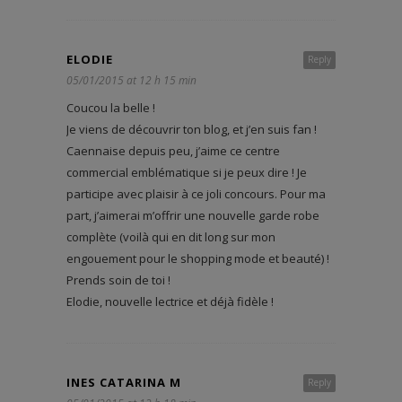
ELODIE
Reply
05/01/2015 at 12 h 15 min
Coucou la belle !
Je viens de découvrir ton blog, et j’en suis fan !
Caennaise depuis peu, j’aime ce centre
commercial emblématique si je peux dire ! Je
participe avec plaisir à ce joli concours. Pour ma
part, j’aimerai m’offrir une nouvelle garde robe
complète (voilà qui en dit long sur mon
engouement pour le shopping mode et beauté) !
Prends soin de toi !
Elodie, nouvelle lectrice et déjà fidèle !
INES CATARINA M
Reply