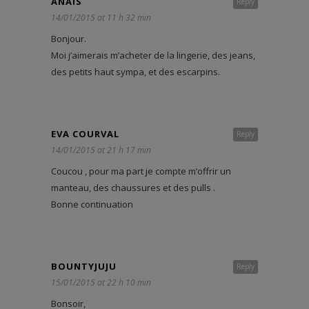
ANAIS
Reply
14/01/2015 at 11 h 32 min
Bonjour.
Moi j’aimerais m’acheter de la lingerie, des jeans,
des petits haut sympa, et des escarpins.
EVA COURVAL
Reply
14/01/2015 at 21 h 17 min
Coucou , pour ma part je compte m’offrir un
manteau, des chaussures et des pulls .
Bonne continuation
BOUNTYJUJU
Reply
15/01/2015 at 22 h 10 min
Bonsoir,