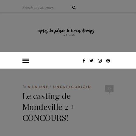
In
A LA UNE
UNCATEGORIZED
/
39
Le casting de
Mondeville 2 +
CONCOURS!