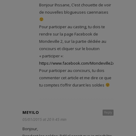
Bonjour Ihssane, C’est chouette de voir
de nouvelles blogueuses caennaises
Pour participer au casting, tu dois te
rendre sur la page Facebook de
Mondeville 2, sur la partie dédiée au
concours et cliquer sur le bouton
« participer »:
https://www.facebook.com/Mondeville2/app_24404
Pour participer au concours, tu dois
commenter cet article et me dire ce que
tu comptes t’offrir durant les soldes
MEYILO
Reply
05/01/2015 at 20 h 45 min
Bonjour,
Pendant les soldes, l’idéal serait que je m’achète