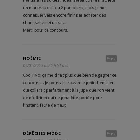
un manteau et 1 ou 2 pantalons, mais je me
connais, je vais encore finir par acheter des
chaussettes et un sac.
Merci pour ce concours.
NOÉMIE
Reply
05/01/2015 at 20 h 51 min
Cool ! Moi ça me dirait plus que bien de gagner ce
concours… Je pourrais trouver le petit chemisier
qui collerait parfaitement à la jupe que l’on vient
de m’offrir et qui ne peut être portée pour
l’instant, faute de haut !
DÉPÊCHES MODE
Reply