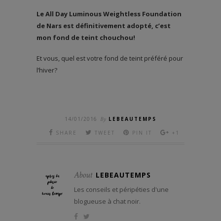
Le All Day Luminous Weightless Foundation
de Nars est définitivement adopté, c’est
mon fond de teint chouchou!
Et vous, quel est votre fond de teint préféré pour
l’hiver?
14/01/2016
By
LEBEAUTEMPS
SHARE
TWEET
PIN IT
+1
About
LEBEAUTEMPS
Les conseils et péripéties d'une
blogueuse à chat noir.