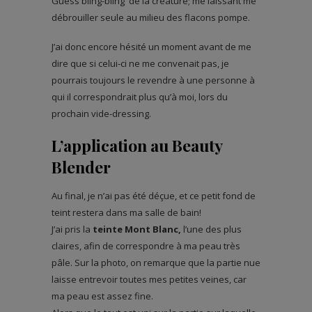
Guess bling-bling de la créature; me laissant me
débrouiller seule au milieu des flacons pompe.
J’ai donc encore hésité un moment avant de me
dire que si celui-ci ne me convenait pas, je
pourrais toujours le revendre à une personne à
qui il correspondrait plus qu’à moi, lors du
prochain vide-dressing.
L’application au Beauty
Blender
Au final, je n’ai pas été déçue, et ce petit fond de
teint restera dans ma salle de bain!
J’ai pris la
teinte Mont Blanc,
l’une des plus
claires, afin de correspondre à ma peau très
pâle. Sur la photo, on remarque que la partie nue
laisse entrevoir toutes mes petites veines, car
ma peau est assez fine.