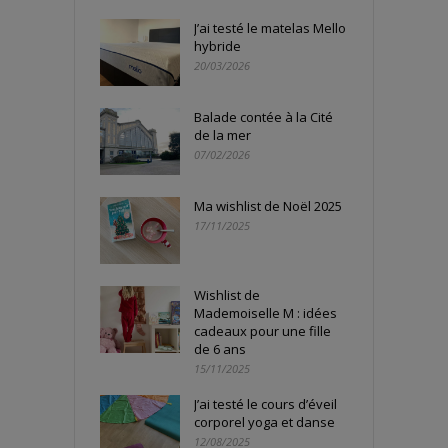
J’ai testé le matelas Mello
hybride
20/03/2026
Balade contée à la Cité
de la mer
07/02/2026
Ma wishlist de Noël 2025
17/11/2025
Wishlist de
Mademoiselle M : idées
cadeaux pour une fille
de 6 ans
15/11/2025
J’ai testé le cours d’éveil
corporel yoga et danse
12/08/2025