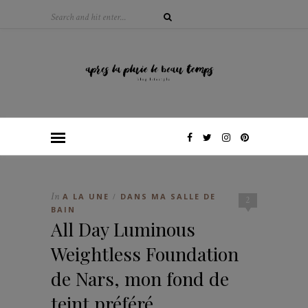
In
A LA UNE
DANS MA SALLE DE
/
2
BAIN
All Day Luminous
Weightless Foundation
de Nars, mon fond de
teint préféré