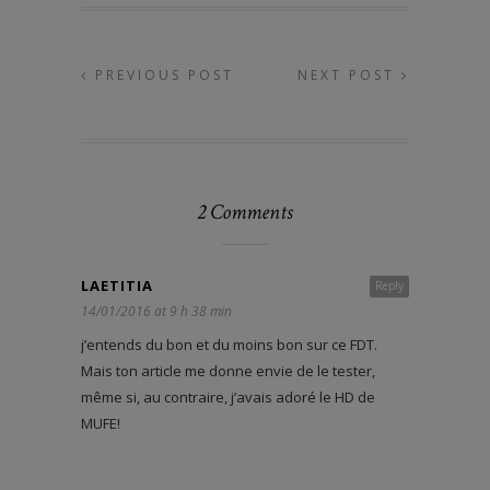
PREVIOUS POST
NEXT POST
2 Comments
LAETITIA
Reply
14/01/2016 at 9 h 38 min
j’entends du bon et du moins bon sur ce FDT.
Mais ton article me donne envie de le tester,
même si, au contraire, j’avais adoré le HD de
MUFE!