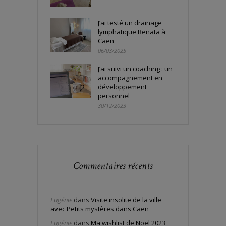
J’ai testé un drainage
lymphatique Renata à
Caen
06/03/2025
J’ai suivi un coaching : un
accompagnement en
développement
personnel
30/12/2023
Commentaires récents
Eugénie
dans
Visite insolite de la ville
avec Petits mystères dans Caen
Eugénie
dans
Ma wishlist de Noël 2023