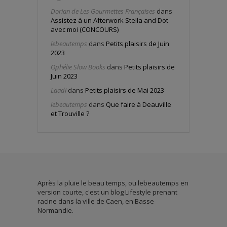
Dorian de Les Gourmettes Françaises
dans
Assistez à un Afterwork Stella and Dot
avec moi (CONCOURS)
lebeautemps
dans
Petits plaisirs de Juin
2023
Ophélie Slow Books
dans
Petits plaisirs de
Juin 2023
Laadi
dans
Petits plaisirs de Mai 2023
lebeautemps
dans
Que faire à Deauville
et Trouville ?
Après la pluie le beau temps, ou lebeautemps en
version courte, c'est un blog Lifestyle prenant
racine dans la ville de Caen, en Basse
Normandie.