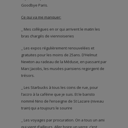
Goodbye Paris.
Ce qui va me manquer:
_ Mes collègues en or qui arrivent le matin les
bras chargés de viennoiseries
_ Les expos régulièrement renouvelées et
gratuites pour les moins de 25ans. D’Helmut
Newton au radeau de la Méduse, en passant par
Marc Jacobs, les musées parisiens regorgent de
trésors.
_ Les Starbucks à tous les coins de rue, pour
l’accro à la caféine que je suis. Et le baristo
nommé Nino de l’enseigne de St Lazare (niveau
train) qui a toujours le sourire
_ Les voyages par procuration. On a tous un ami
qui vient d’ailleurs. Aller boire un verre, c’est