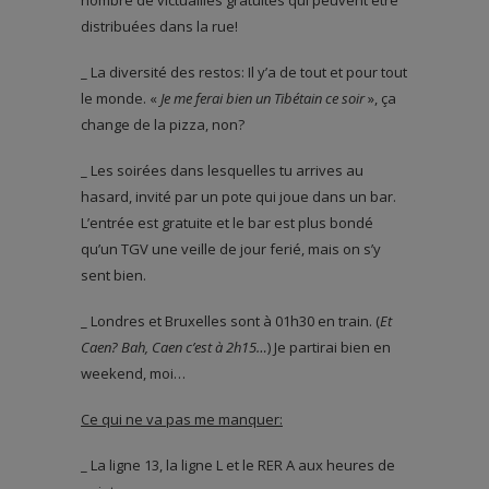
distribuées dans la rue!
_ La diversité des restos: Il y’a de tout et pour tout
le monde. «
Je me ferai bien un Tibétain ce soir
», ça
change de la pizza, non?
_ Les soirées dans lesquelles tu arrives au
hasard, invité par un pote qui joue dans un bar.
L’entrée est gratuite et le bar est plus bondé
qu’un TGV une veille de jour ferié, mais on s’y
sent bien.
_ Londres et Bruxelles sont à 01h30 en train. (
Et
Caen? Bah, Caen c’est à 2h15…
) Je partirai bien en
weekend, moi…
Ce qui ne va pas me manquer:
_ La ligne 13, la ligne L et le RER A aux heures de