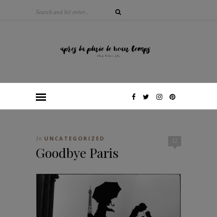
In
UNCATEGORIZED
12
Goodbye Paris