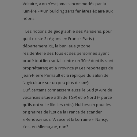
Voltaire, « on n’est jamais incommodés par la
lumière » = Un building sans fenêtres éclairé aux
néons.
_ Les notions de géographie des Parisiens, pour
qui il existe 3 régions en France: Paris (=
département 75), la banlieue (= zone
résidentielle des fous et des personnes ayant
bradé tout lien social contre un 30m² dont ils sont
propriétaires) et la Province (= Les reportages de
Jean-Pierre Pernault et la réplique du salon de
l’agriculture sur un peu plus de km²).
Ouf, certains connaissent aussi le Sud (= Aire de
vacances située à 3h de TGV) et le Nord (= parce
qu’ils ont vu le film les chtis). Nul besoin pour les
originaires de l’Est de la France de scander
« Rendez-nous l’Alsace et la Lorraine ». Nancy,
c’est en Allemagne, non?