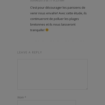
03/04/2013 at 17 h 23 min
C’est pour décourager les parisiens de
venir nous envahir! Avec cette étude, ils
continueront de polluer les plages
bretonnes et ils nous laisseront
tranquille!
LEAVE A REPLY
Nom
*