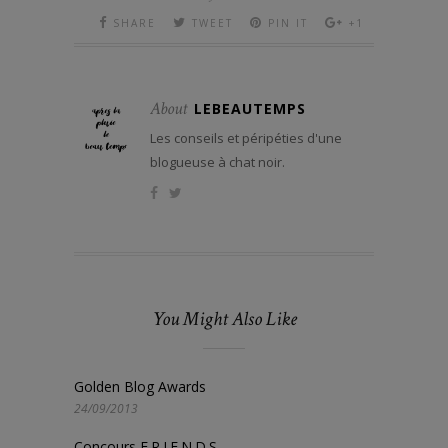
SHARE
TWEET
PIN IT
+1
About
LEBEAUTEMPS
Les conseils et péripéties d'une
blogueuse à chat noir.
You Might Also Like
Golden Blog Awards
24/09/2013
Concours F.R.I.E.N.D.S.