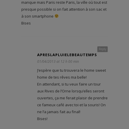
manque mais Paris reste Paris, la ville où tout est
presque possible si on fait attention à son sac et
à son smartphone
Bises
Reply
APRESLAPLUIELEBEAUTEMPS
01/04/2013 at 12 h 00 min
J’espère que tu trouvera le home sweet
home de tes rêves ma belle!
En attendant, si tu veux faire un tour
aux Rives de l’Orne lorsqu’elles seront
ouvertes, ça me ferait plaisir de prendre
ce fameux café avec toi et la souris! On
ne l’a jamais fait au final!
Bises!