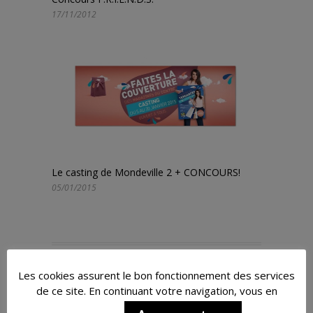
17/11/2012
Le casting de Mondeville 2 + CONCOURS!
05/01/2015
Les cookies assurent le bon fonctionnement des services
PREVIOUS POST
NEXT POST
de ce site. En continuant votre navigation, vous en