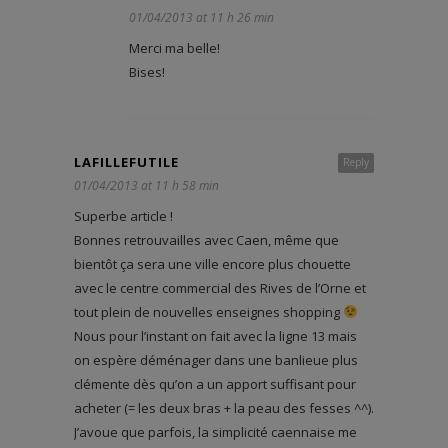
01/04/2013 at 11 h 26 min
Merci ma belle!
Bises!
LAFILLEFUTILE
Reply
01/04/2013 at 11 h 58 min
Superbe article !
Bonnes retrouvailles avec Caen, même que
bientôt ça sera une ville encore plus chouette
avec le centre commercial des Rives de l’Orne et
tout plein de nouvelles enseignes shopping
Nous pour l’instant on fait avec la ligne 13 mais
on espère déménager dans une banlieue plus
clémente dès qu’on a un apport suffisant pour
acheter (= les deux bras + la peau des fesses ^^).
J’avoue que parfois, la simplicité caennaise me