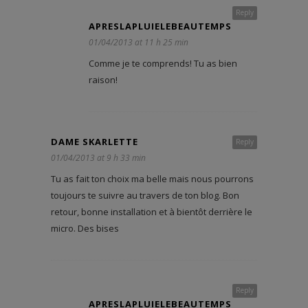
Reply
APRESLAPLUIELEBEAUTEMPS
01/04/2013 at 11 h 25 min
Comme je te comprends! Tu as bien
raison!
DAME SKARLETTE
Reply
01/04/2013 at 9 h 33 min
Tu as fait ton choix ma belle mais nous pourrons
toujours te suivre au travers de ton blog. Bon
retour, bonne installation et à bientôt derrière le
micro. Des bises
Reply
APRESLAPLUIELEBEAUTEMPS