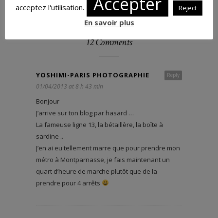
Accepter
acceptez l'utilisation.
Reject
En savoir plus
12 Comments
YOSHIMI-PARIS PHOTOGRAPHIE
Reply
01/04/2013 at 8 h 43 min
Bonjour
J’arrive sur ton blog par hasard …
La fameuse ligne 13, la bétaillère, la boîte à
sardine ..
J’en ai eu tellement marre que pour prendre mon
métro à Montparnasse, je fais maintenant un
quart d’heure de marche plutôt que de la
prendre pour 4 arrêts