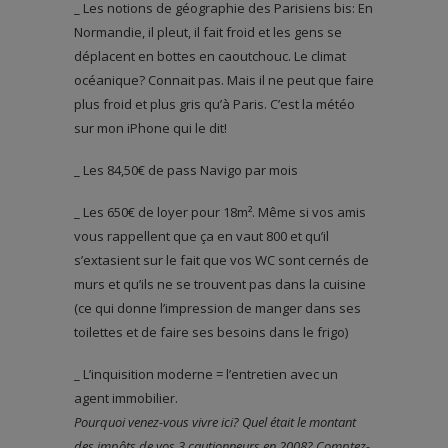
_ Les notions de géographie des Parisiens bis: En
Normandie, il pleut, il fait froid et les gens se
déplacent en bottes en caoutchouc. Le climat
océanique? Connait pas. Mais il ne peut que faire
plus froid et plus gris qu’à Paris. C’est la météo
sur mon iPhone qui le dit!
_ Les 84,50€ de pass Navigo par mois
_ Les 650€ de loyer pour 18m². Même si vos amis
vous rappellent que ça en vaut 800 et qu’il
s’extasient sur le fait que vos WC sont cernés de
murs et qu’ils ne se trouvent pas dans la cuisine
(ce qui donne l’impression de manger dans ses
toilettes et de faire ses besoins dans le frigo)
_ L’inquisition moderne = l’entretien avec un
agent immobilier.
Pourquoi venez-vous vivre ici? Quel était le montant
des impôts de vos 3 cautionneurs en 2008? Comptez-