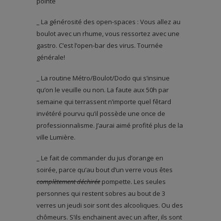
pointe
_ La générosité des open-spaces : Vous allez au
boulot avec un rhume, vous ressortez avec une
gastro. C’est l’open-bar des virus. Tournée
générale!
_ La routine Métro/Boulot/Dodo qui s’insinue
qu’on le veuille ou non. La faute aux 50h par
semaine qui terrassent n’importe quel fêtard
invétéré pourvu qu’il possède une once de
professionnalisme. J’aurai aimé profité plus de la
ville Lumière.
_ Le fait de commander du jus d’orange en
soirée, parce qu’au bout d’un verre vous êtes
complètement déchirée
pompette. Les seules
personnes qui restent sobres au bout de 3
verres un jeudi soir sont des alcooliques. Ou des
chômeurs. S’ils enchainent avec un after, ils sont