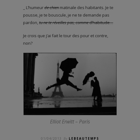
_ L’humeur
de chien
matinale des habitants. Je te
pousse, je te bouscule, je ne te demande pas
pardon,
tu ne te réveilles pas, comme
d’habitude…
Je crois que j’ai fait le tour des pour et contre,
non?
Elliot Erwitt – Paris
01/04/2013
By
LEBEAUTEMPS