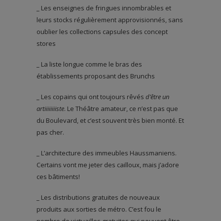
_ Les enseignes de fringues innombrables et
leurs stocks régulièrement approvisionnés, sans
oublier les collections capsules des concept
stores
_ La liste longue comme le bras des
établissements proposant des Brunchs
_ Les copains qui ont toujours rêvés
d’être un
artiiiiiiiiste
. Le Théâtre amateur, ce n’est pas que
du Boulevard, et c’est souvent très bien monté. Et
pas cher.
_ L’architecture des immeubles Haussmaniens.
Certains vont me jeter des cailloux, mais j’adore
ces bâtiments!
_ Les distributions gratuites de nouveaux
produits aux sorties de métro. C’est fou le
nombre de victuailles gratuites qui peuvent être