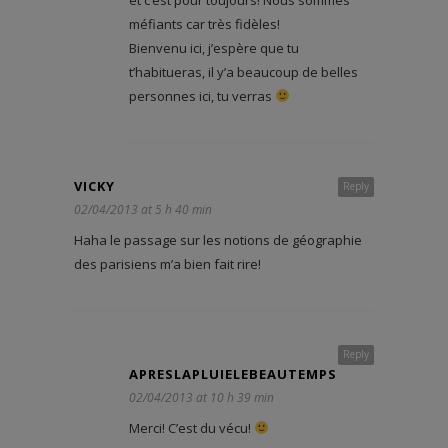
méfiants car très fidèles!
Bienvenu ici, j’espère que tu
t’habitueras, il y’a beaucoup de belles
personnes ici, tu verras
VICKY
Reply
02/04/2013 at 5 h 40 min
Haha le passage sur les notions de géographie
des parisiens m’a bien fait rire!
Reply
APRESLAPLUIELEBEAUTEMPS
02/04/2013 at 10 h 39 min
Merci! C’est du vécu!