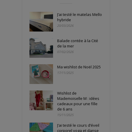
J’ai testé le matelas Mello
hybride
20/03/2026
Balade contée à la Cité
de la mer
07/02/2026
Ma wishlist de Noël 2025
17/11/2025
Wishlist de
Mademoiselle M : idées
cadeaux pour une fille
de 6 ans
15/11/2025
J’ai testé le cours d’éveil
corporel yoga et danse