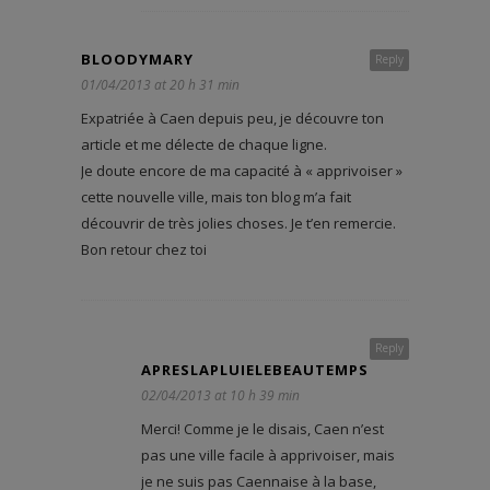
BLOODYMARY
Reply
01/04/2013 at 20 h 31 min
Expatriée à Caen depuis peu, je découvre ton
article et me délecte de chaque ligne.
Je doute encore de ma capacité à « apprivoiser »
cette nouvelle ville, mais ton blog m’a fait
découvrir de très jolies choses. Je t’en remercie.
Bon retour chez toi
Reply
APRESLAPLUIELEBEAUTEMPS
02/04/2013 at 10 h 39 min
Merci! Comme je le disais, Caen n’est
pas une ville facile à apprivoiser, mais
je ne suis pas Caennaise à la base,