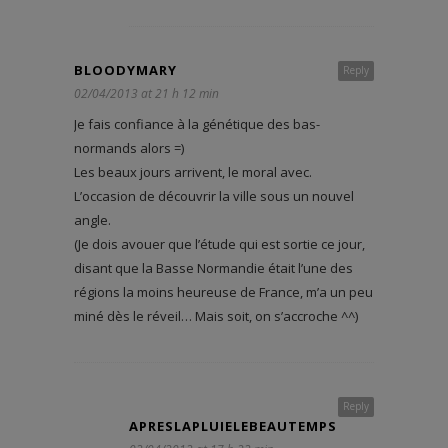
BLOODYMARY
Reply
02/04/2013 at 21 h 12 min
Je fais confiance à la génétique des bas-
normands alors =)
Les beaux jours arrivent, le moral avec.
L’occasion de découvrir la ville sous un nouvel
angle.
(Je dois avouer que l’étude qui est sortie ce jour,
disant que la Basse Normandie était l’une des
régions la moins heureuse de France, m’a un peu
miné dès le réveil… Mais soit, on s’accroche ^^)
Reply
APRESLAPLUIELEBEAUTEMPS