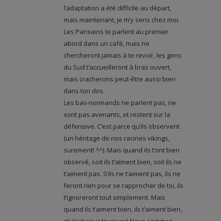
l’adaptation a été difficile au départ,
mais maintenant, je m’y sens chez moi.
Les Parisiens te parlent au premier
abord dans un café, mais ne
chercheront jamais à te revoir, les gens
du Sud t’accueilleront à bras ouvert,
mais cracherons peut-être aussi bien
dans ton dos.
Les bas-normands ne parlent pas, ne
sont pas avenants, et restent sur la
défensive. C’est parce qu’ils observent
(un héritage de nos racines vikings,
surement! ^^). Mais quand ils t’ont bien
observé, soit ils t’aiment bien, soit ils ne
t’aiment pas. S’ils ne t’aiment pas, ils ne
feront rien pour se rapprocher de toi, ils
t’ignoreront tout simplement. Mais
quand ils t’aiment bien, ils t’aiment bien,
et c’est pour toujours! Nous sommes