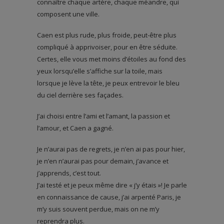
connaître chaque artère, chaque méandre, qui
composent une ville.
Caen est plus rude, plus froide, peut-être plus
compliqué à apprivoiser, pour en être séduite.
Certes, elle vous met moins d’étoiles au fond des
yeux lorsqu’elle s’affiche sur la toile, mais
lorsque je lève la tête, je peux entrevoir le bleu
du ciel derrière ses façades.
J’ai choisi entre l’ami et l’amant, la passion et
l’amour, et Caen a gagné.
Je n’aurai pas de regrets, je n’en ai pas pour hier,
je n’en n’aurai pas pour demain, j’avance et
j’apprends, c’est tout.
J’ai testé et je peux même dire « j’y étais »! Je parle
en connaissance de cause, j’ai arpenté Paris, je
m’y suis souvent perdue, mais on ne m’y
reprendra plus.