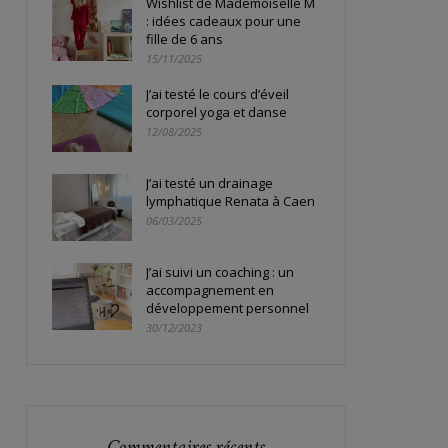
Wishlist de Mademoiselle M
: idées cadeaux pour une
fille de 6 ans
15/11/2025
J’ai testé le cours d’éveil
corporel yoga et danse
12/08/2025
J’ai testé un drainage
lymphatique Renata à Caen
06/03/2025
J’ai suivi un coaching : un
accompagnement en
développement personnel
30/12/2023
Commentaires récents