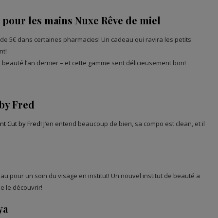
e pour les mains Nuxe Rêve de miel
 de 5€ dans certaines pharmacies! Un cadeau qui ravira les petits
nt!
nt beauté l’an dernier – et cette gamme sent délicieusement bon!
by Fred
t Cut by Fred
! J’en entend beaucoup de bien, sa compo est clean, et il
u pour un soin du visage en institut! Un nouvel institut de beauté a
e le découvrir!
ya