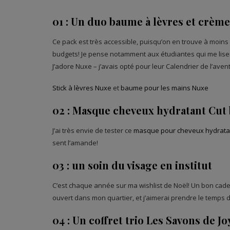
01 : Un duo baume à lèvres et crèm
Ce pack est très accessible, puisqu’on en trouve à moins
budgets! Je pense notamment aux étudiantes qui me lise
J’adore Nuxe – j’avais opté pour leur Calendrier de l’ave
Stick à lèvres Nuxe
et
baume pour les mains Nuxe
02 : Masque cheveux hydratant Cut 
J’ai très envie de tester ce
masque pour cheveux hydratan
sent l’amande!
03 : un soin du visage en institut
C’est chaque année sur ma wishlist de Noël! Un bon cadea
ouvert dans mon quartier, et j’aimerai prendre le temps d
04 : Un coffret trio Les Savons de Jo