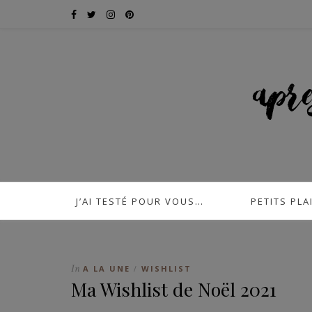
J’AI TESTÉ POUR VOUS…
PETITS PLA
In
A LA UNE
WISHLIST
/
Ma Wishlist de Noël 2021