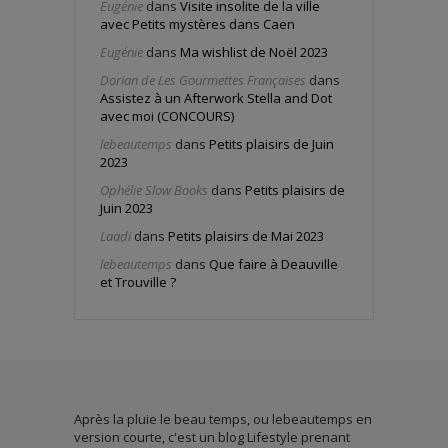
Eugénie
dans
Visite insolite de la ville
avec Petits mystères dans Caen
Eugénie
dans
Ma wishlist de Noël 2023
Dorian de Les Gourmettes Françaises
dans
Assistez à un Afterwork Stella and Dot
avec moi (CONCOURS)
lebeautemps
dans
Petits plaisirs de Juin
2023
Ophélie Slow Books
dans
Petits plaisirs de
Juin 2023
Laadi
dans
Petits plaisirs de Mai 2023
lebeautemps
dans
Que faire à Deauville
et Trouville ?
Après la pluie le beau temps, ou lebeautemps en
version courte, c'est un blog Lifestyle prenant