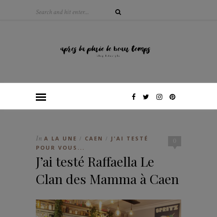
In
A LA UNE
CAEN
J'AI TESTÉ
/
/
0
POUR VOUS...
J’ai testé Raffaella Le
Clan des Mamma à Caen