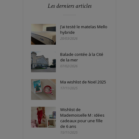
Les derniers articles
J’ai testé le matelas Mello
hybride
20/03/2026
Balade contée à la Cité
de la mer
07/02/2026
Ma wishlist de Noël 2025
17/11/2025
Wishlist de
Mademoiselle M : idées
cadeaux pour une fille
de 6 ans
15/11/2025