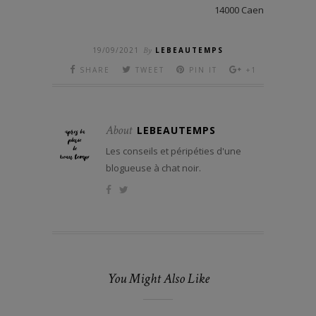
14000 Caen
19/09/2021
By
LEBEAUTEMPS
SHARE
TWEET
PIN IT
+1
About
LEBEAUTEMPS
Les conseils et péripéties d'une
blogueuse à chat noir.
You Might Also Like