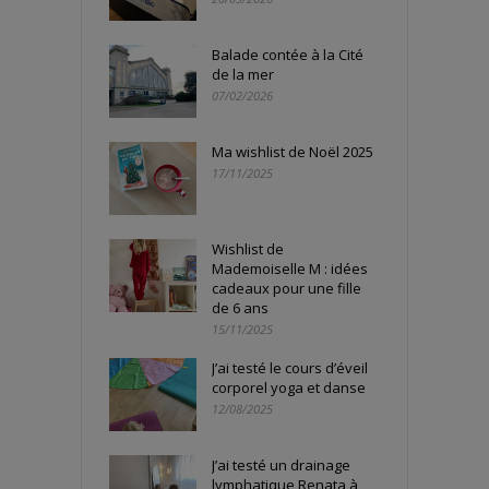
Balade contée à la Cité
de la mer
07/02/2026
Ma wishlist de Noël 2025
17/11/2025
Wishlist de
Mademoiselle M : idées
cadeaux pour une fille
de 6 ans
15/11/2025
J’ai testé le cours d’éveil
corporel yoga et danse
12/08/2025
J’ai testé un drainage
lymphatique Renata à