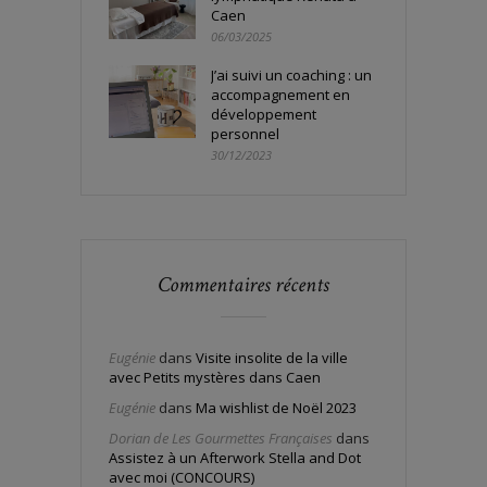
Caen
06/03/2025
J’ai suivi un coaching : un
accompagnement en
développement
personnel
30/12/2023
Commentaires récents
Eugénie
dans
Visite insolite de la ville
avec Petits mystères dans Caen
Eugénie
dans
Ma wishlist de Noël 2023
Dorian de Les Gourmettes Françaises
dans
Assistez à un Afterwork Stella and Dot
avec moi (CONCOURS)