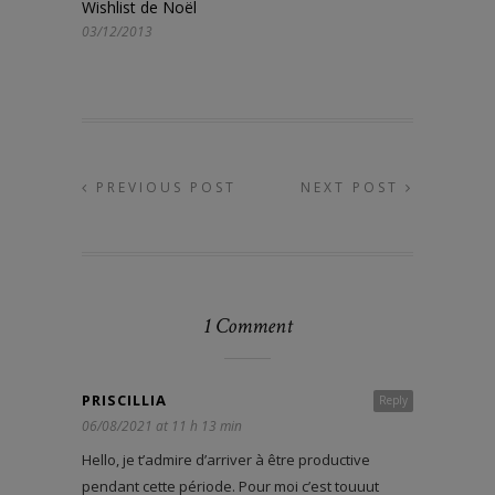
Wishlist de Noël
03/12/2013
PREVIOUS POST
NEXT POST
1 Comment
PRISCILLIA
Reply
06/08/2021 at 11 h 13 min
Hello, je t’admire d’arriver à être productive
pendant cette période. Pour moi c’est touuut