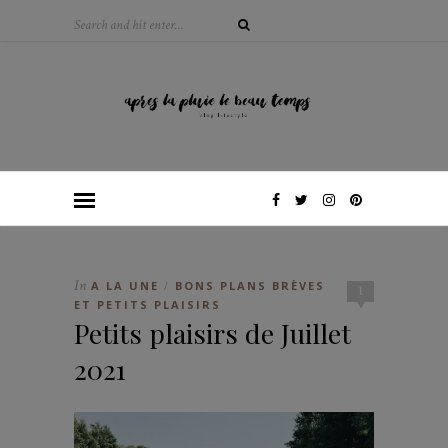
In
A LA UNE
BONS PLANS BRÈVES
/
1
ET PETITS PLAISIRS
Petits plaisirs de Juillet
2021