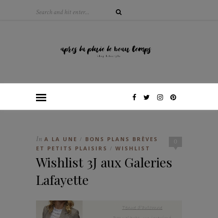
In
A LA UNE
BONS PLANS BRÈVES
/
0
ET PETITS PLAISIRS
WISHLIST
/
Wishlist 3J aux Galeries
Lafayette