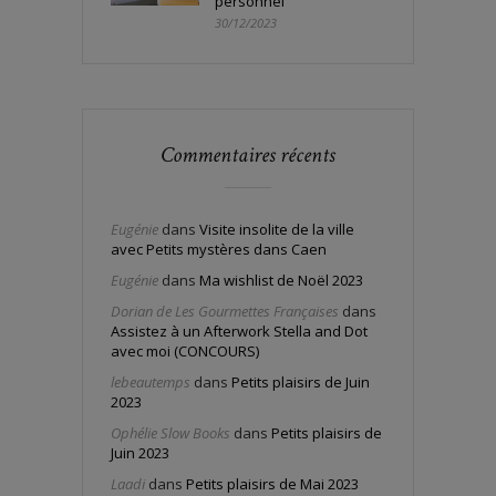
personnel
30/12/2023
Commentaires récents
Eugénie
dans
Visite insolite de la ville
avec Petits mystères dans Caen
Eugénie
dans
Ma wishlist de Noël 2023
Dorian de Les Gourmettes Françaises
dans
Assistez à un Afterwork Stella and Dot
avec moi (CONCOURS)
lebeautemps
dans
Petits plaisirs de Juin
2023
Ophélie Slow Books
dans
Petits plaisirs de
Juin 2023
Laadi
dans
Petits plaisirs de Mai 2023