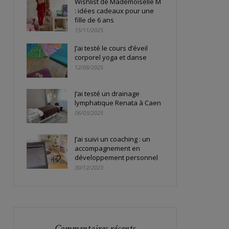
Wishlist de Mademoiselle M
: idées cadeaux pour une
fille de 6 ans
15/11/2025
J’ai testé le cours d’éveil
corporel yoga et danse
12/08/2025
J’ai testé un drainage
lymphatique Renata à Caen
06/03/2025
J’ai suivi un coaching : un
accompagnement en
développement personnel
30/12/2023
Commentaires récents