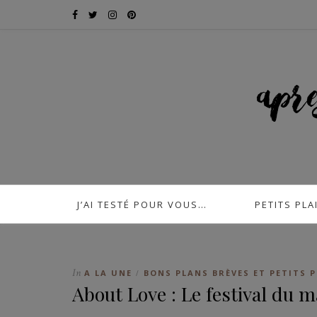
J’AI TESTÉ POUR VOUS…
PETITS PLA
In
A LA UNE
BONS PLANS BRÈVES ET PETITS P
/
About Love : Le festival du