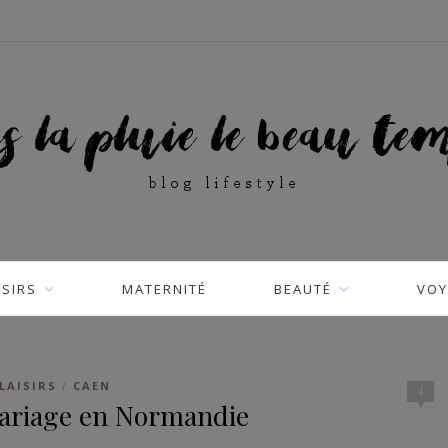
ISIRS
MATERNITÉ
BEAUTÉ
VOY
LAISIRS
CAEN
/
4
 mariage en Normandie