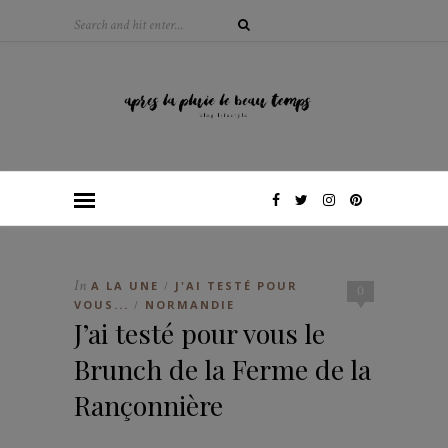
In
A LA UNE
J'AI TESTÉ POUR
/
0
VOUS...
NORMANDIE
/
J’ai testé pour vous le
Brunch de la Ferme de la
Rançonnière