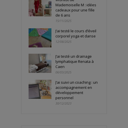
Mademoiselle M : idées
cadeaux pour une fille
de 6 ans
15/11/2025
J’ai testé le cours d’éveil
corporel yoga et danse
12/08/2025
J’ai testé un drainage
lymphatique Renata à
Caen
06/03/2025
J’ai suivi un coaching : un
accompagnement en
développement
personnel
30/12/2023