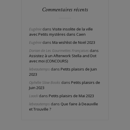
Commentaires récents
Eugénie
dans
Visite insolite de la ville
avec Petits mystères dans Caen
Eugénie
dans
Ma wishlist de Noël 2023
Dorian de Les Gourmettes Françaises
dans
Assistez à un Afterwork Stella and Dot
avec moi (CONCOURS)
lebeautemps
dans
Petits plaisirs de Juin
2023
Ophélie Slow Books
dans
Petits plaisirs de
Juin 2023
Laadi
dans
Petits plaisirs de Mai 2023
lebeautemps
dans
Que faire à Deauville
et Trouville ?