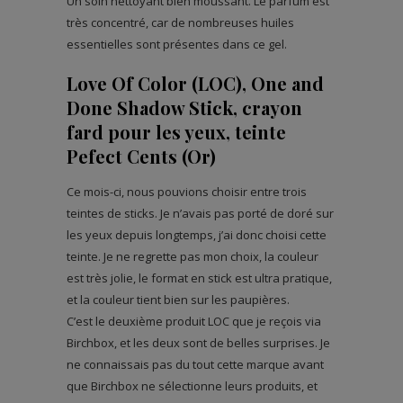
Un soin nettoyant bien moussant. Le parfum est
très concentré, car de nombreuses huiles
essentielles sont présentes dans ce gel.
Love Of Color (LOC), One and
Done Shadow Stick, crayon
fard pour les yeux, teinte
Pefect Cents (Or)
Ce mois-ci, nous pouvions choisir entre trois
teintes de sticks. Je n’avais pas porté de doré sur
les yeux depuis longtemps, j’ai donc choisi cette
teinte. Je ne regrette pas mon choix, la couleur
est très jolie, le format en stick est ultra pratique,
et la couleur tient bien sur les paupières.
C’est le deuxième produit LOC que je reçois via
Birchbox, et les deux sont de belles surprises. Je
ne connaissais pas du tout cette marque avant
que Birchbox ne sélectionne leurs produits, et