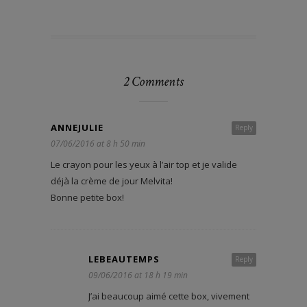
2 Comments
ANNEJULIE
Reply
07/06/2016 at 8 h 50 min
Le crayon pour les yeux à l’air top et je valide
déjà la crème de jour Melvita!
Bonne petite box!
LEBEAUTEMPS
Reply
09/06/2016 at 18 h 19 min
J’ai beaucoup aimé cette box, vivement