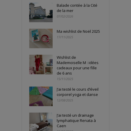
Balade contée à la Cité
de la mer
07/02/2026
Ma wishlist de Noël 2025
17/11/2025
Wishlist de
Mademoiselle M : idées
cadeaux pour une fille
de 6 ans
15/11/2025
J’ai testé le cours d’éveil
corporel yoga et danse
12/08/2025
J’ai testé un drainage
lymphatique Renata à
Caen