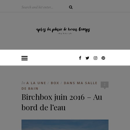
In
A LA UNE
BOX
DANS MA SALLE
/
/
2
DE BAIN
Birchbox juin 2016 – Au
bord de l’eau