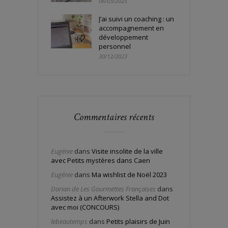
06/03/2025
J’ai suivi un coaching : un
accompagnement en
développement
personnel
30/12/2023
Commentaires récents
Eugénie
dans
Visite insolite de la ville
avec Petits mystères dans Caen
Eugénie
dans
Ma wishlist de Noël 2023
Dorian de Les Gourmettes Françaises
dans
Assistez à un Afterwork Stella and Dot
avec moi (CONCOURS)
lebeautemps
dans
Petits plaisirs de Juin