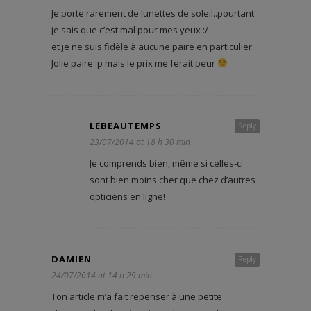
Je porte rarement de lunettes de soleil..pourtant
je sais que c’est mal pour mes yeux :/
et je ne suis fidèle à aucune paire en particulier.
Jolie paire :p mais le prix me ferait peur
LEBEAUTEMPS
Reply
23/07/2014 at 18 h 30 min
Je comprends bien, même si celles-ci
sont bien moins cher que chez d’autres
opticiens en ligne!
DAMIEN
Reply
24/07/2014 at 14 h 29 min
Ton article m’a fait repenser à une petite