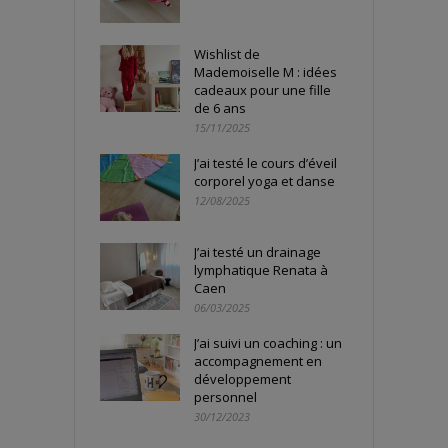
Wishlist de
Mademoiselle M : idées
cadeaux pour une fille
de 6 ans
15/11/2025
J’ai testé le cours d’éveil
corporel yoga et danse
12/08/2025
J’ai testé un drainage
lymphatique Renata à
Caen
06/03/2025
J’ai suivi un coaching : un
accompagnement en
développement
personnel
30/12/2023