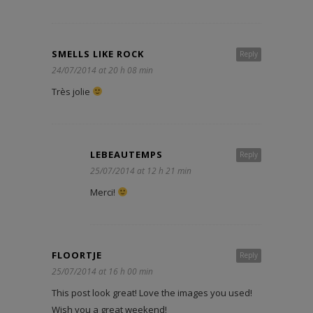
SMELLS LIKE ROCK
Reply
24/07/2014 at 20 h 08 min
Très jolie
LEBEAUTEMPS
Reply
25/07/2014 at 12 h 21 min
Merci!
FLOORTJE
Reply
25/07/2014 at 16 h 00 min
This post look great! Love the images you used!
Wish you a great weekend!