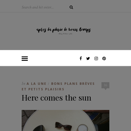
In
A LA UNE
BONS PLANS BRÈVES
/
16
ET PETITS PLAISIRS
Here comes the sun