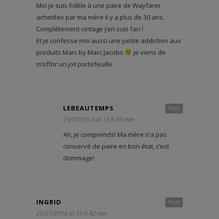
Moi je suis fidèle à une paire de Wayfarer
achetées par ma mère il y a plus de 30 ans.
Complètement vintage j’en suis fan !
Et je confesse moi aussi une petite addiction aux
produits Marc by Marc Jacobs
je viens de
m’offrir un joli portefeuille
LEBEAUTEMPS
Reply
23/07/2014 at 12 h 04 min
Ah, je comprends! Ma mère n’a pas
conservé de paire en bon état, c’est
dommage!
INGRID
Reply
23/07/2014 at 15 h 42 min