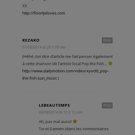
XX
http://floortjeloves.com
KEZAKO
Reply
07/08/2014 at 20 h 09 min
(Héhé, ton titre d’article me fait penser également
à cette chanson de l’artiste local Pop the Fish…
http://www.dailymotion.com/video/xyoct6_pop-
the-fish-sun_music
)
LEBEAUTEMPS
Reply
08/08/2014 at 12 h 12 min
Ah, pas mal aussi!
Toi et Damien (dans les commentaires