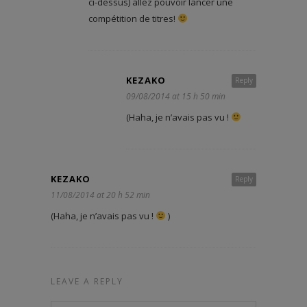
ci-dessus) allez pouvoir lancer une
compétition de titres!
KEZAKO
Reply
09/08/2014 at 15 h 50 min
(Haha, je n’avais pas vu !
KEZAKO
Reply
11/08/2014 at 20 h 52 min
(Haha, je n’avais pas vu !
)
LEAVE A REPLY