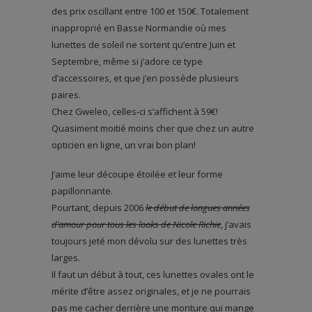
des prix oscillant entre 100 et 150€. Totalement
inapproprié en Basse Normandie où mes
lunettes de soleil ne sortent qu’entre Juin et
Septembre, même si j’adore ce type
d’accessoires, et que j’en possède plusieurs
paires.
Chez Gweleo, celles-ci s’affichent à 59€!
Quasiment moitié moins cher que chez un autre
opticien en ligne, un vrai bon plan!
J’aime leur découpe étoilée et leur forme
papillonnante.
Pourtant, depuis 2006
le début de longues années
d’amour pour tous
les l
ooks de Nicole Richie
, j’avais
toujours jeté mon dévolu sur des lunettes très
larges.
Il faut un début à tout, ces lunettes ovales ont le
mérite d’être assez originales, et je ne pourrais
pas me cacher derrière une monture qui mange