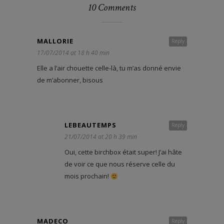
10 Comments
MALLORIE
Reply
17/07/2014 at 18 h 40 min
Elle a l’air chouette celle-là, tu m’as donné envie
de m’abonner, bisous
LEBEAUTEMPS
Reply
21/07/2014 at 20 h 39 min
Oui, cette birchbox était super! J’ai hâte
de voir ce que nous réserve celle du
mois prochain!
MADECO
Reply