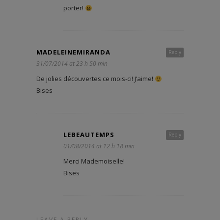
porter!
MADELEINEMIRANDA
Reply
31/07/2014 at 23 h 50 min
De jolies découvertes ce mois-ci! J’aime!
Bises
LEBEAUTEMPS
Reply
01/08/2014 at 12 h 18 min
Merci Mademoiselle!
Bises
LEAVE A REPLY