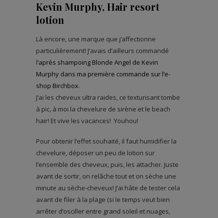
Kevin Murphy, Hair resort
lotion
Là encore, une marque que j’affectionne
particulièrement! J’avais d’ailleurs commandé
l
‘après shampoing Blonde Angel de Kevin
Murphy dans ma première commande sur l’e-
shop Birchbox
.
J’ai les cheveux ultra raides, ce texturisant tombe
à pic, à moi la chevelure de sirène et le beach
hair! Et vive les vacances! Youhou!
Pour obtenir l’effet souhaité, il faut humidifier la
chevelure, déposer un peu de lotion sur
l’ensemble des cheveux, puis, les attacher. Juste
avant de sortir, on relâche tout et on sèche une
minute au sèche-cheveux! J’ai hâte de tester cela
avant de filer à la plage (si le temps veut bien
arrêter d’osciller entre grand soleil et nuages,