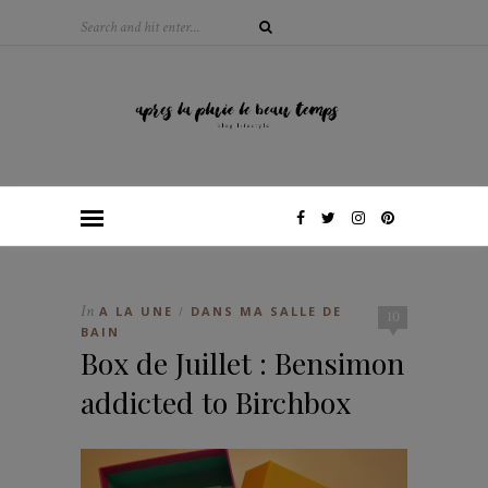
In
A LA UNE
DANS MA SALLE DE
/
10
BAIN
Box de Juillet : Bensimon
addicted to Birchbox