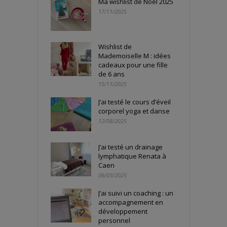
Ma wishlist de Noël 2025
17/11/2025
Wishlist de
Mademoiselle M : idées
cadeaux pour une fille
de 6 ans
15/11/2025
J’ai testé le cours d’éveil
corporel yoga et danse
12/08/2025
J’ai testé un drainage
lymphatique Renata à
Caen
06/03/2025
J’ai suivi un coaching : un
accompagnement en
développement
personnel