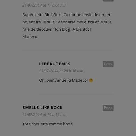
21/07/2014 at 17 h 04 min
Super cette BirchBox ! Ca donne envie de tenter
l’aventure. Je suis Caennaise moi aussi et je suis
raie de découvrir ton blog . A bientôt !
Madeco
LEBEAUTEMPS
Reply
21/07/2014 at 20 h 36 min
Oh, bienvenue ici Madeco!
SMELLS LIKE ROCK
Reply
21/07/2014 at 19 h 16 min
Très chouette comme box !