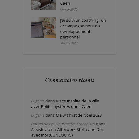
Caen
06/03/2025
J’ai suivi un coaching : un
accompagnement en
développement
personnel
30/12/2023
Commentaires récents
Eugénie
dans
Visite insolite de la ville
avec Petits mystères dans Caen
Eugénie
dans
Ma wishlist de Noël 2023
Dorian de Les Gourmettes Françaises
dans
Assistez à un Afterwork Stella and Dot
avec moi (CONCOURS)