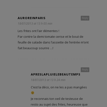
AUROREINPARIS
Reply
18/07/2013 at 13 h 05 min
Les frites ont l’air démentes !
Par contre la demi tomate cerise et le bout de
feuille de salade dans l’assiette de l’entrée m’ont
fait beaucoup sourire …!
Reply
APRESLAPLUIELEBEAUTEMPS
18/07/2013 at 13 h 24 min
C’est la déco, on ne les a pas mangées
Je reconnais ton oeil de testeuse de
resto au sujet des frites, heureuse que