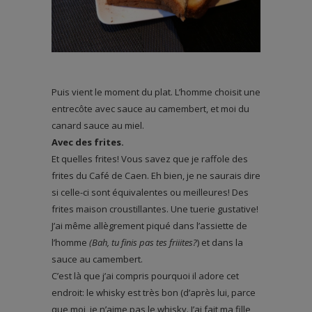
Puis vient le moment du plat. L’homme choisit une
entrecôte avec sauce au camembert, et moi du
canard sauce au miel.
Avec des frites.
Et quelles frites! Vous savez que je raffole des
frites du Café de Caen. Eh bien, je ne saurais dire
si celle-ci sont équivalentes ou meilleures! Des
frites maison croustillantes. Une tuerie gustative!
J’ai même allègrement piqué dans l’assiette de
l’homme
(Bah, tu finis pas tes friiites?
) et dans la
sauce au camembert.
C’est là que j’ai compris pourquoi il adore cet
endroit: le whisky est très bon (d’après lui, parce
que moi, je n’aime pas le whisky. J’ai fait ma fille,