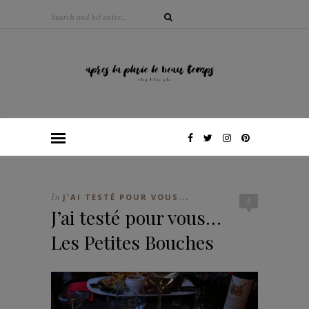
In
J'AI TESTÉ POUR VOUS...
4
J’ai testé pour vous…
Les Petites Bouches