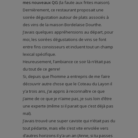
mes nouveaux QG
(la faute aux frites maison).
Dernièrement, ce restaurant proposait une
soirée dégustation autour de plats associés à
des vins de la maison Bordelaise Dourthe.
J’avais quelques appréhensions au départ, pour
moi, les soirées dégustations de vins se font
entre fins conoisseurs et incluent tout un champ
lexical spécifique.
Heureusement, l’ambiance ce soir là n’était pas
du tout de ce genre!
Si, depuis que l’homme a entrepris de me faire
découvrir autre chose que le Coteau du Layon il
y’a trois ans, j’ai appris à reconnaître ce que
j’aime de ce que je n’aime pas, je suis loin d’être
une experte (même si il parait que c’est déjà pas
mal).
J’avais trouvé une super caviste qui n’était pas du
tout pédante, mais elle s’est vite envolée vers
d’autres horizons il y’a un an (Anne, si tu passes