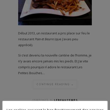
Début 2013, un restaurant a pris place sur feu le
restaurant
Pain et Beurre
(que j’avais peu
apprécié).
Si c’est devenu la nouvelle cantine de l’homme, je
n’y avais encore jamais mis les pieds. Et j’ai vite
compris pourquoi il adore le restaurant Les
Petites Bouches…
CONTINUE READING →
17/07/2013
By
LEBEAUTEMPS
SHARE
TWEET
PIN IT
+1
Les cookies assurent le bon fonctionnement des services