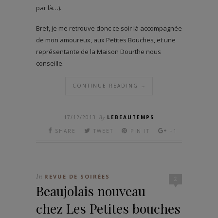
par là…).
Bref, je me retrouve donc ce soir là accompagnée
de mon amoureux, aux Petites Bouches, et une
représentante de la Maison Dourthe nous
conseille.
CONTINUE READING →
17/12/2013
By
LEBEAUTEMPS
SHARE
TWEET
PIN IT
+1
In
REVUE DE SOIRÉES
2
Beaujolais nouveau
chez Les Petites bouches