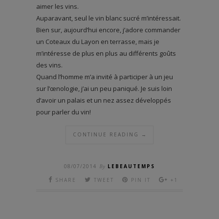
aimer les vins.
Auparavant, seul le vin blanc sucré m’intéressait.
Bien sur, aujourd’hui encore, j’adore commander
un Coteaux du Layon en terrasse, mais je
m’intéresse de plus en plus au différents goûts
des vins.
Quand l’homme m’a invité à participer à un jeu
sur l’œnologie, j’ai un peu paniqué. Je suis loin
d’avoir un palais et un nez assez développés
pour parler du vin!
CONTINUE READING →
08/07/2014
By
LEBEAUTEMPS
SHARE
TWEET
PIN IT
+1