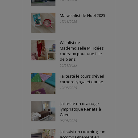
Ma wishlist de Noël 2025
17/11/2025
Wishlist de
Mademoiselle M : idées
cadeaux pour une fille
de 6 ans
15/11/2025
J’ai testé le cours d’éveil
corporel yoga et danse
12/08/2025
J’ai testé un drainage
lymphatique Renata à
Caen
06/03/2025
J’ai suivi un coaching : un
accompagnement en