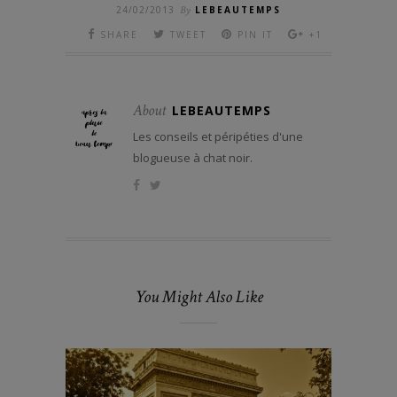
24/02/2013
By
LEBEAUTEMPS
SHARE
TWEET
PIN IT
+1
About
LEBEAUTEMPS
Les conseils et péripéties d'une
blogueuse à chat noir.
You Might Also Like