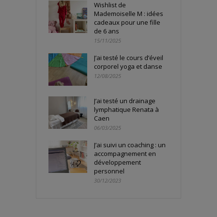
Wishlist de
Mademoiselle M : idées
cadeaux pour une fille
de 6 ans
15/11/2025
J’ai testé le cours d’éveil
corporel yoga et danse
12/08/2025
J’ai testé un drainage
lymphatique Renata à
Caen
06/03/2025
J’ai suivi un coaching : un
accompagnement en
développement
personnel
30/12/2023