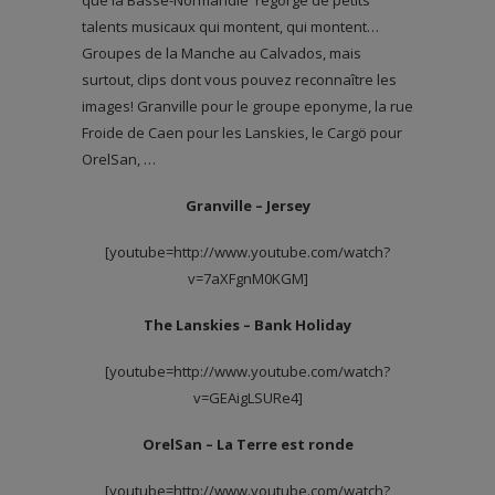
que la Basse-Normandie regorge de petits
talents musicaux qui montent, qui montent…
Groupes de la Manche au Calvados, mais
surtout, clips dont vous pouvez reconnaître les
images! Granville pour le groupe eponyme, la rue
Froide de Caen pour les Lanskies, le Cargö pour
OrelSan, …
Granville – Jersey
[youtube=http://www.youtube.com/watch?
v=7aXFgnM0KGM]
The Lanskies – Bank Holiday
[youtube=http://www.youtube.com/watch?
v=GEAigLSURe4]
OrelSan – La Terre est ronde
[youtube=http://www.youtube.com/watch?