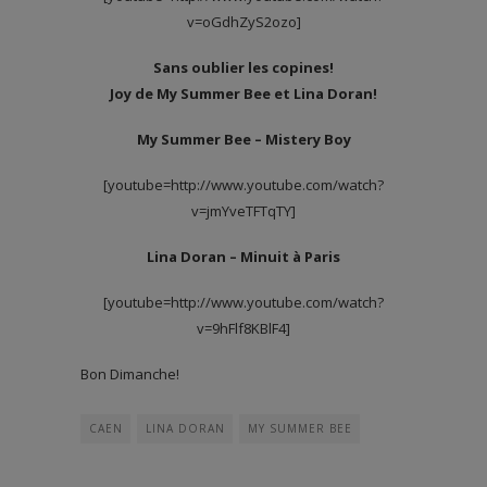
v=oGdhZyS2ozo]
Sans oublier les copines!
Joy de My Summer Bee et Lina Doran!
My Summer Bee – Mistery Boy
[youtube=http://www.youtube.com/watch?
v=jmYveTFTqTY]
Lina Doran – Minuit à Paris
[youtube=http://www.youtube.com/watch?
v=9hFlf8KBlF4]
Bon Dimanche!
CAEN
LINA DORAN
MY SUMMER BEE