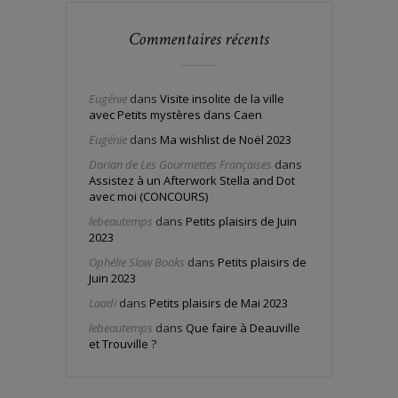
Commentaires récents
Eugénie
dans
Visite insolite de la ville
avec Petits mystères dans Caen
Eugénie
dans
Ma wishlist de Noël 2023
Dorian de Les Gourmettes Françaises
dans
Assistez à un Afterwork Stella and Dot
avec moi (CONCOURS)
lebeautemps
dans
Petits plaisirs de Juin
2023
Ophélie Slow Books
dans
Petits plaisirs de
Juin 2023
Laadi
dans
Petits plaisirs de Mai 2023
lebeautemps
dans
Que faire à Deauville
et Trouville ?