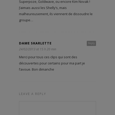
Superpoze, Goldwave, ou encore Kim Novak !
J’aimais aussi les Shelly’s, mais
malheureusement, ils viennent de dissoudre le
groupe…
DAME SKARLETTE
Reply
24/02/2013 at 15 h 20 min
Merci pour tous ces clips qui sont des
découvertes pour certains pour ma part je
l’avoue. Bon dimanche
LEAVE A REPLY