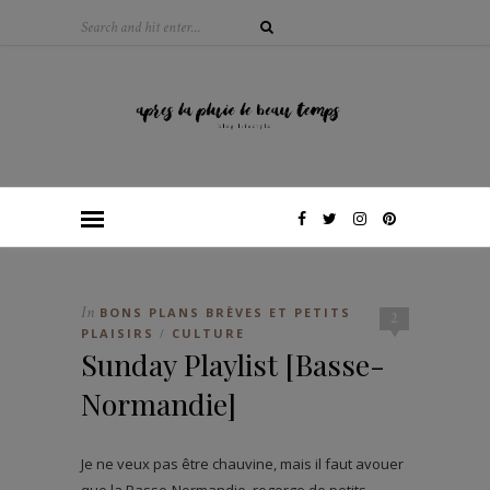
In
BONS PLANS BRÈVES ET PETITS
2
PLAISIRS
CULTURE
/
Sunday Playlist [Basse-
Normandie]
Je ne veux pas être chauvine, mais il faut avouer