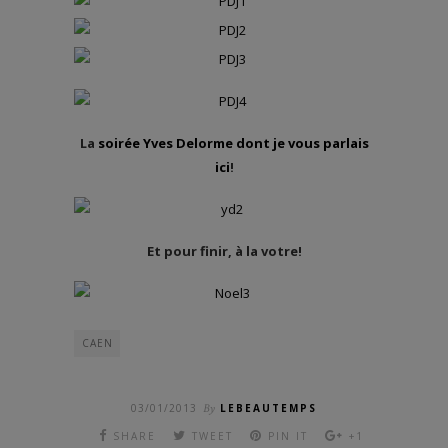
La
soirée Yves Delorme dont je vous parlais
ici
!
Et pour finir, à la votre!
CAEN
03/01/2013
By
LEBEAUTEMPS
SHARE
TWEET
PIN IT
+1