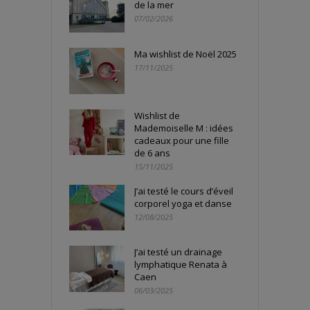
de la mer
07/02/2026
Ma wishlist de Noël 2025
17/11/2025
Wishlist de
Mademoiselle M : idées
cadeaux pour une fille
de 6 ans
15/11/2025
J’ai testé le cours d’éveil
corporel yoga et danse
12/08/2025
J’ai testé un drainage
lymphatique Renata à
Caen
06/03/2025