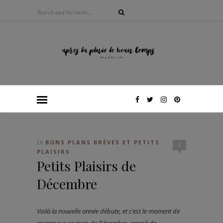
In
BONS PLANS BRÈVES ET PETITS
2
PLAISIRS
Petits Plaisirs de
Décembre
Voilà la nouvelle année débute, et c’est le moment de