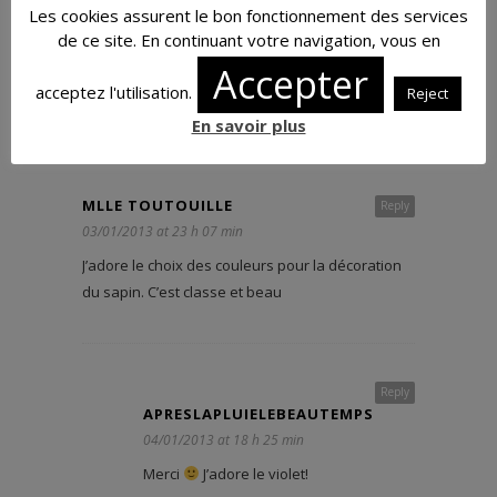
Les cookies assurent le bon fonctionnement des services
de ce site. En continuant votre navigation, vous en
Accepter
acceptez l'utilisation.
Reject
En savoir plus
2 Comments
MLLE TOUTOUILLE
Reply
03/01/2013 at 23 h 07 min
J’adore le choix des couleurs pour la décoration
du sapin. C’est classe et beau
Reply
APRESLAPLUIELEBEAUTEMPS
04/01/2013 at 18 h 25 min
Merci
J’adore le violet!