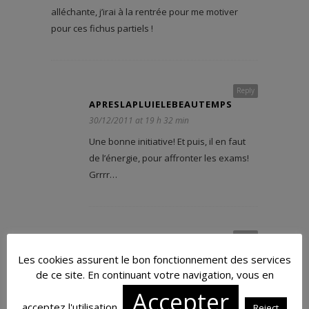
alléchante, j’irai à la rentrée pour me motiver
pour ces fichus partiels !
Reply
APRESLAPLUIELEBEAUTEMPS
30/12/2011 at 19 h 32 min
Une bonne initiative! Et puis, il en faut
de l’énergie, pour affronter les exams!
Grrrr…
MADELEINEMIRANDA
Reply
30/12/2011 at 20 h 03 min
Les cookies assurent le bon fonctionnement des services
de ce site. En continuant votre navigation, vous en
J’ai l’impression que c’est une superbe adresse!
Merci
Accepter
acceptez l'utilisation.
J’espère que tu as passé un joyeux Noël.
Reject