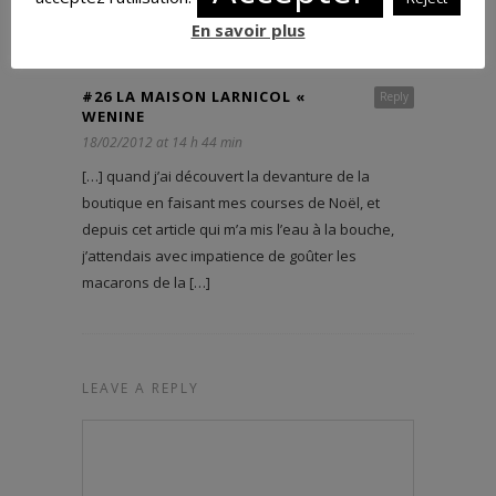
En savoir plus
#26 LA MAISON LARNICOL «
Reply
WENINE
18/02/2012 at 14 h 44 min
[…] quand j’ai découvert la devanture de la
boutique en faisant mes courses de Noël, et
depuis cet article qui m’a mis l’eau à la bouche,
j’attendais avec impatience de goûter les
macarons de la […]
LEAVE A REPLY