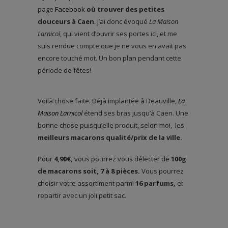
page
Facebook
où trouver des petites
douceurs à Caen
. J’ai donc évoqué
La Maison
Larnicol
, qui vient d’ouvrir ses portes ici, et me
suis rendue compte que je ne vous en avait pas
encore touché mot. Un bon plan pendant cette
période de fêtes!
Voilà chose faite. Déjà implantée à Deauville,
La
Maison Larnicol
étend ses bras jusqu’à Caen. Une
bonne chose puisqu’elle produit, selon moi, les
meilleurs macarons qualité/prix de la ville.
Pour
4,90€,
vous pourrez vous délecter de
100g
de macarons soit, 7 à 8 pièces.
Vous pourrez
choisir votre assortiment parmi
16 parfums,
et
repartir avec un joli petit sac.