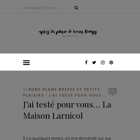
In
BONS PLANS BRÈVES ET PETITS
11
PLAISIRS
J'AI TESTÉ POUR VOUS...
/
J’ai testé pour vous… La
Maison Larnicol
Il y’a quelques temps, on m’a demandé sur ma