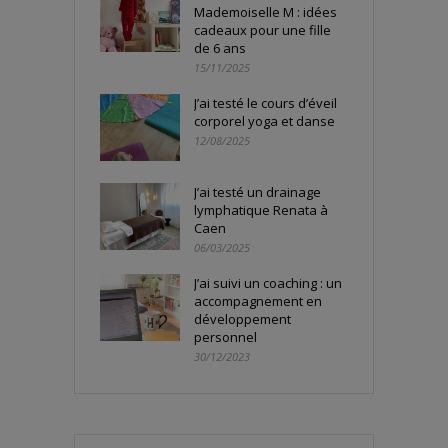
Mademoiselle M : idées
cadeaux pour une fille
de 6 ans
15/11/2025
J’ai testé le cours d’éveil
corporel yoga et danse
12/08/2025
J’ai testé un drainage
lymphatique Renata à
Caen
06/03/2025
J’ai suivi un coaching : un
accompagnement en
développement
personnel
30/12/2023