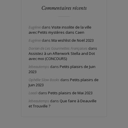
Commentaires récents
Eugénie
dans
Visite insolite de la ville
avec Petits mystères dans Caen
Eugénie
dans
Ma wishlist de Noël 2023
Dorian de Les Gourmettes Françaises
dans
Assistez à un Afterwork Stella and Dot
avec moi (CONCOURS)
lebeautemps
dans
Petits plaisirs de Juin
2023
Ophélie Slow Books
dans
Petits plaisirs de
Juin 2023
Laadi
dans
Petits plaisirs de Mai 2023
lebeautemps
dans
Que faire à Deauville
et Trouville ?