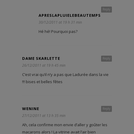
Reply
APRESLAPLUIELEBEAUTEMPS
30/12/2011 at 19 h 31 min
Hé hé! Pourquoi pas?
DAME SKARLETTE
Reply
26/12/2011 at 19 h 45 min
C’est vrai qu’il n’y a pas que Ladurée dans la vie
!!! bises et belles fêtes
WENINE
Reply
27/12/2011 at 13 h 35 min
Ah, cela confirme mon envie d’aller y goûter les
macarons alors ! La vitrine avait l’air bien