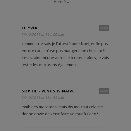
Hermé…
LILYVIA
Reply
26/12/2011 at 11 h 00 min
comme tu le sais je l’ai testé pour Noel, enfin pas
encore car je n’ose pas manger mon chocolat !!
c’est vraiment une adresse à retenir alors, je vais
tester les macarons également
SOPHIE - VENUS IS NAIVE
Reply
26/12/2011 at 16 h 53 min
mmh des macarons, mais dis moi tout cela me
donne envie de venir faire un tour à Caen !