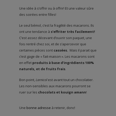
Une idée à s’offrir ou à offrir! Et une valeur sûre
des soirées entre filles!
Le seul bémol, c’est la fragilité des macarons. Ils
ont une tendance à
s’effriter très facilement!
C’est assez décevant d’ouvrir son paquet, une
fois rentré chez soi, et de s’apercevoir que
certaines pièces sont
cassées.
Mais il parait que
c’est gage de « fait-maison ». Les macarons sont
en effet
produits à base d’ingrédients 100%
naturels, et de fruits frais
.
Bon point,
Larnicol
est avant tout un chocolatier.
Les non-sensibles aux macarons pourront se
ruer sur les
chocolats et kouign amann
!
Une
bonne adresse
à retenir, donc!