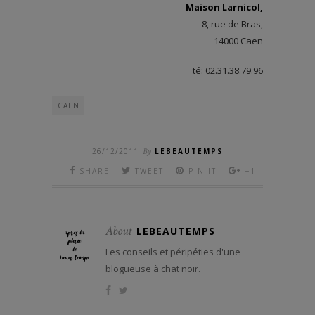
Maison Larnicol,
8, rue de Bras,
14000 Caen
té: 02.31.38.79.96
CAEN
26/12/2011
By
LEBEAUTEMPS
SHARE
TWEET
PIN IT
+1
About
LEBEAUTEMPS
Les conseils et péripéties d'une
blogueuse à chat noir.