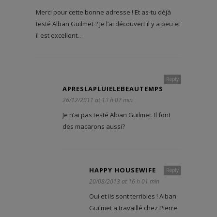
Merci pour cette bonne adresse ! Et as-tu déjà
testé Alban Guilmet ? Je l’ai découvert il y a peu et
il est excellent…
Reply
APRESLAPLUIELEBEAUTEMPS
26/12/2011 at 13 h 07 min
Je n’ai pas testé Alban Guilmet. Il font
des macarons aussi?
HAPPY HOUSEWIFE
Reply
20/08/2013 at 16 h 01 min
Oui et ils sont terribles ! Alban
Guilmet a travaillé chez Pierre