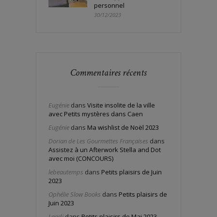
personnel
30/12/2023
Commentaires récents
Eugénie
dans
Visite insolite de la ville
avec Petits mystères dans Caen
Eugénie
dans
Ma wishlist de Noël 2023
Dorian de Les Gourmettes Françaises
dans
Assistez à un Afterwork Stella and Dot
avec moi (CONCOURS)
lebeautemps
dans
Petits plaisirs de Juin
2023
Ophélie Slow Books
dans
Petits plaisirs de
Juin 2023
Laadi
dans
Petits plaisirs de Mai 2023