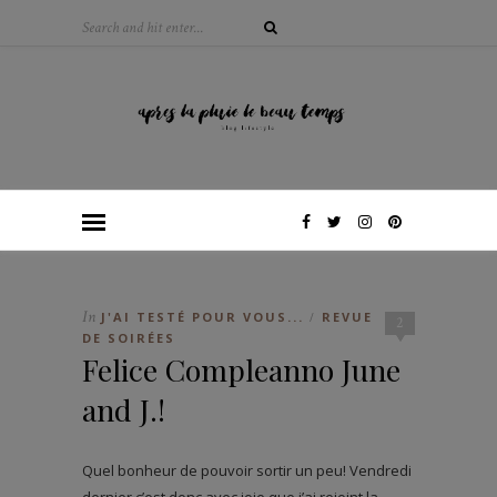
In
J'AI TESTÉ POUR VOUS...
REVUE
/
2
DE SOIRÉES
Felice Compleanno June
and J.!
Quel bonheur de pouvoir sortir un peu! Vendredi