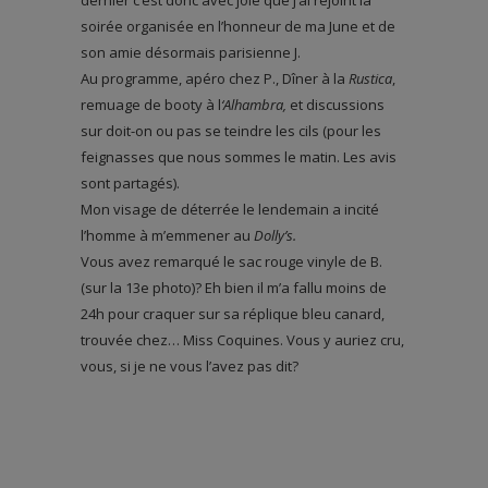
dernier c’est donc avec joie que j’ai rejoint la
soirée organisée en l’honneur de ma June et de
son amie désormais parisienne J.
Au programme, apéro chez P., Dîner à la
Rustica
,
remuage de booty à l
‘Alhambra,
et discussions
sur doit-on ou pas se teindre les cils (pour les
feignasses que nous sommes le matin. Les avis
sont partagés).
Mon visage de déterrée le lendemain a incité
l’homme à m’emmener au
Dolly’s.
Vous avez remarqué le sac rouge vinyle de B.
(sur la 13e photo)? Eh bien il m’a fallu moins de
24h pour craquer sur sa réplique bleu canard,
trouvée chez… Miss Coquines. Vous y auriez cru,
vous, si je ne vous l’avez pas dit?