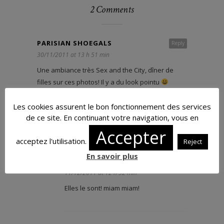
2 Comments
PARISIAN SHOEGALS
Reply
30/11/2011 at 13 h 51 min
Une ambiance très Sex and the City, dîner de
filles sur ces photos! Il y a du look pointu
Les gourmandises de chez Dolly’s ont l’air
Les cookies assurent le bon fonctionnement des services
terrible! Miam!
de ce site. En continuant votre navigation, vous en
Accepter
acceptez l'utilisation.
Reject
Reply
En savoir plus
APRESLAPLUIELEBEAUTEMPS
11/12/2011 at 12 h 32 min
Elles le sont! miam miam!