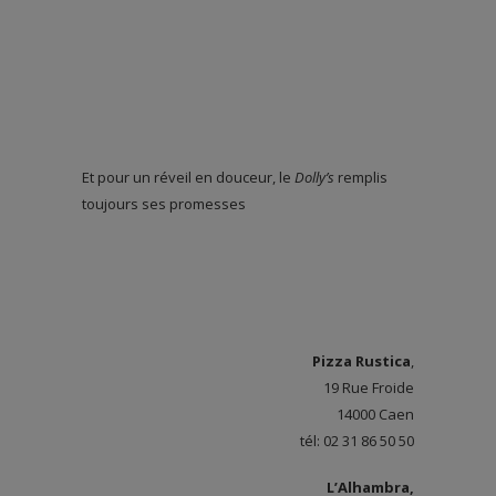
Et pour un réveil en douceur, le
Dolly’s
remplis
toujours ses promesses
Pizza Rustica
,
19 Rue Froide
14000 Caen
tél: 02 31 86 50 50
L’Alhambra,