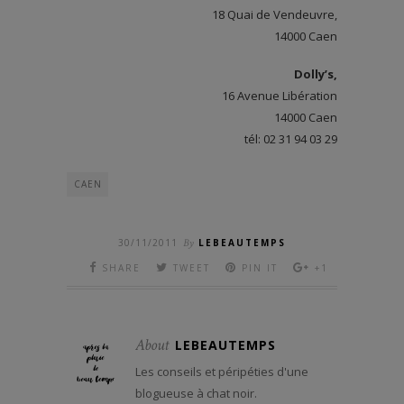
18 Quai de Vendeuvre,
14000 Caen
Dolly’s,
16 Avenue Libération
14000 Caen
tél: 02 31 94 03 29
CAEN
30/11/2011
By
LEBEAUTEMPS
SHARE
TWEET
PIN IT
+1
About
LEBEAUTEMPS
Les conseils et péripéties d'une
blogueuse à chat noir.