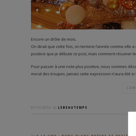
Encore un drôle de mois.
On dirait que cette fois, on termine l’année comme elle a
positive que je débute ce post, mais comment résumer 
Pour passer à une note plus positive, nous sommes déso
moral des troupes. Jamais cette expression n’aura été si 
CON
01/12/2015
By
LEBEAUTEMPS
In
A LA UNE
BONS PLANS BRÈVES ET PETITS P
/