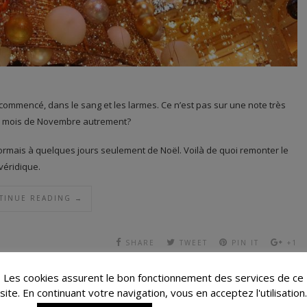
 commencé, dans le sang et les larmes. Ce n’est pas sur une note très
le mois de Novembre autrement?
rmais à quelques jours seulement de Noël. Voilà de quoi remonter le
véridique.
TINUE READING →
SHARE
TWEET
PIN IT
+1
Les cookies assurent le bon fonctionnement des services de ce
site. En continuant votre navigation, vous en acceptez l'utilisation.
LAISIRS
J'AI TESTÉ POUR VOUS...
/