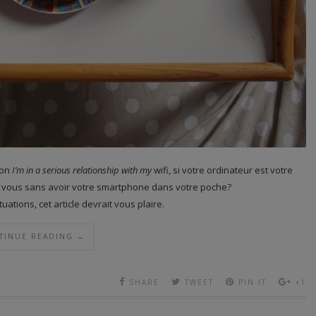
ion
I’m in a serious relationship with my
wifi
, si votre ordinateur est votre
hez vous sans avoir votre smartphone dans votre poche?
ations, cet article devrait vous plaire.
TINUE READING →
SHARE
TWEET
PIN IT
+1