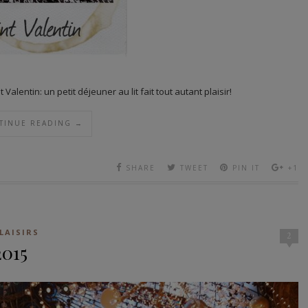
alentin: un petit déjeuner au lit fait tout autant plaisir!
TINUE READING →
SHARE
TWEET
PIN IT
+1
LAISIRS
2
2015