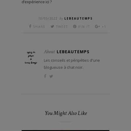
d’expérience ici ?
10/05/2022
By
LEBEAUTEMPS
SHARE
TWEET
PIN IT
+1
About
LEBEAUTEMPS
Les conseils et péripéties d'une
blogueuse à chat noir.
You Might Also Like