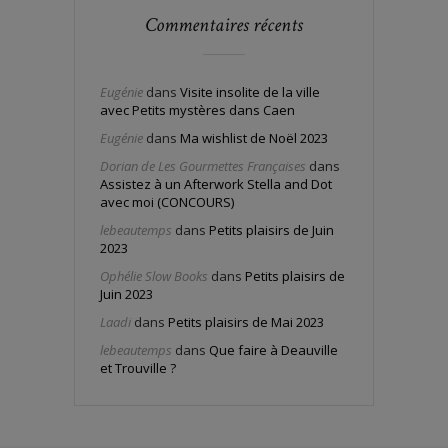
Commentaires récents
Eugénie
dans
Visite insolite de la ville
avec Petits mystères dans Caen
Eugénie
dans
Ma wishlist de Noël 2023
Dorian de Les Gourmettes Françaises
dans
Assistez à un Afterwork Stella and Dot
avec moi (CONCOURS)
lebeautemps
dans
Petits plaisirs de Juin
2023
Ophélie Slow Books
dans
Petits plaisirs de
Juin 2023
Laadi
dans
Petits plaisirs de Mai 2023
lebeautemps
dans
Que faire à Deauville
et Trouville ?