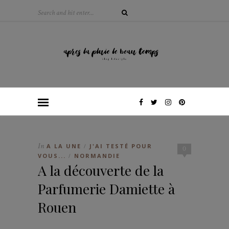
In
A LA UNE
J'AI TESTÉ POUR
/
0
VOUS...
NORMANDIE
/
A la découverte de la
Parfumerie Damiette à
Rouen