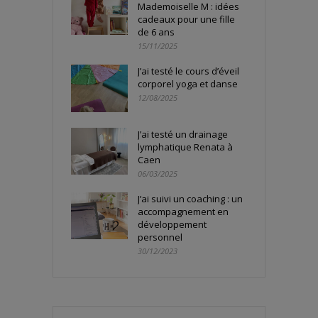
Mademoiselle M : idées
cadeaux pour une fille
de 6 ans
15/11/2025
J’ai testé le cours d’éveil
corporel yoga et danse
12/08/2025
J’ai testé un drainage
lymphatique Renata à
Caen
06/03/2025
J’ai suivi un coaching : un
accompagnement en
développement
personnel
30/12/2023