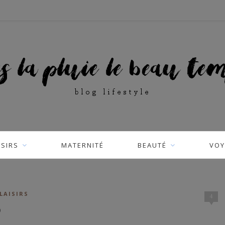
ISIRS
MATERNITÉ
BEAUTÉ
VOY
LAISIRS
4
9