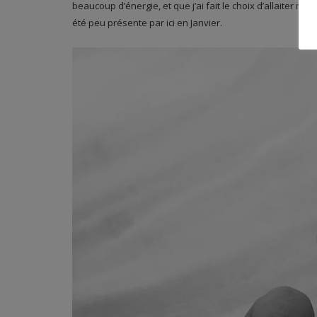
beaucoup d’énergie, et que j’ai fait le choix d’allaiter mon
été peu présente par ici en Janvier.