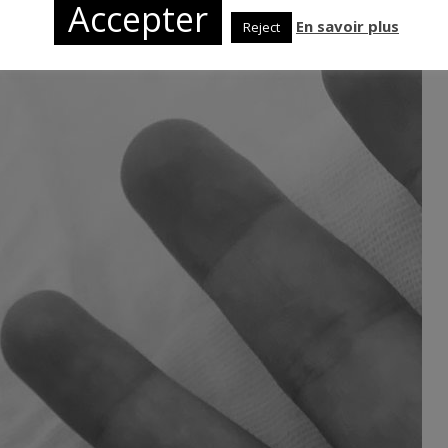
Accepter
 bébé. Je reprends donc du service ici, mais j’y vais en douceur. J’ai donc
En savoir plus
Reject