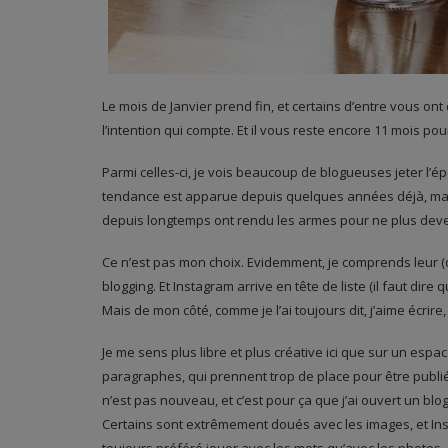
Le mois de Janvier prend fin, et certains d’entre vous ont 
l’intention qui compte. Et il vous reste encore 11 mois pou
Parmi celles-ci, je vois beaucoup de blogueuses jeter l’
tendance est apparue depuis quelques années déjà, mais
depuis longtemps ont rendu les armes pour ne plus deve
Ce n’est pas mon choix. Evidemment, je comprends leur (d
blogging. Et Instagram arrive en tête de liste (il faut dir
Mais de mon côté, comme je l’ai toujours dit, j’aime écrire,
Je me sens plus libre et plus créative ici que sur un espa
paragraphes, qui prennent trop de place pour être publiés 
n’est pas nouveau, et c’est pour ça que j’ai ouvert un blo
Certains sont extrêmement doués avec les images, et Inst