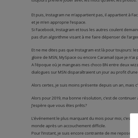
toujours préféré jouer avec les mots qu’avec les photos.
Et puis, Instagram ne m’appartient pas, il appartient à F
et je m’en approprie l’espace.
Si Facebook, Instagram et tous les autres coulent demain
pas d’un algorithme visant à me faire dépenser de l’arge
Et ne me dites pas que Instagram est là pour toujours: 
gloire de MSN, MySpace ou encore Caramail (que je n’ai 
A l’époque où je mangeais mes choco BN entre deux wizz 
dialogues sur MSN disparaîtraient un jour au profit d’une
Alors certes, je suis moins présente depuis un an, mais c’e
Alors pour 2019, ma bonne résolution, c’est de continuer à 
J’espère que vous êtes prêts?
L’événement le plus marquant du mois pour moi, c’est év
monde après un accouchement difficile.
Pour l’instant, je suis encore contrainte de me reposer