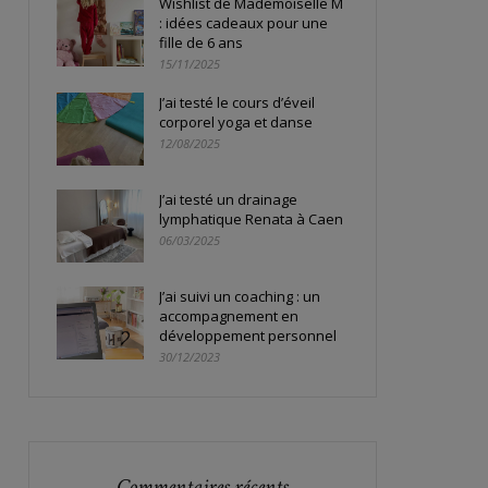
Wishlist de Mademoiselle M
: idées cadeaux pour une
fille de 6 ans
15/11/2025
J’ai testé le cours d’éveil
corporel yoga et danse
12/08/2025
J’ai testé un drainage
lymphatique Renata à Caen
06/03/2025
J’ai suivi un coaching : un
accompagnement en
développement personnel
30/12/2023
Commentaires récents