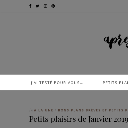
J’AI TESTÉ POUR VOUS…
PETITS PLA
In
A LA UNE
BONS PLANS BRÈVES ET PETITS P
/
Petits plaisirs de Janvier 201