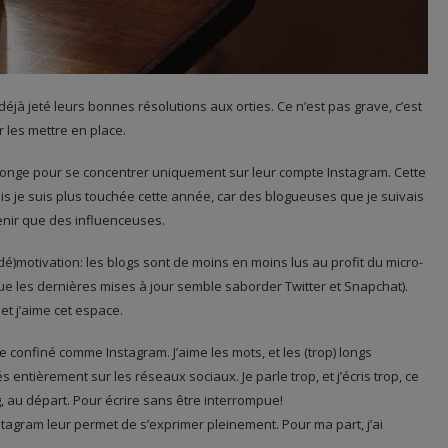
déjà jeté leurs bonnes résolutions aux orties. Ce n’est pas grave, c’est
r les mettre en place.
éponge pour se concentrer uniquement sur leur compte Instagram. Cette
 je suis plus touchée cette année, car des blogueuses que je suivais
nir que des influenceuses.
é)motivation: les blogs sont de moins en moins lus au profit du micro-
e que les dernières mises à jour semble saborder Twitter et Snapchat).
 et j’aime cet espace.
ce confiné comme Instagram. J’aime les mots, et les (trop) longs
entièrement sur les réseaux sociaux. Je parle trop, et j’écris trop, ce
g, au départ. Pour écrire sans être interrompue!
agram leur permet de s’exprimer pleinement. Pour ma part, j’ai