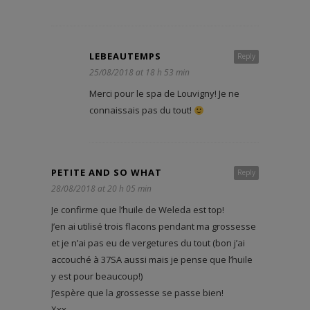
LEBEAUTEMPS
Reply
25/08/2018 at 18 h 53 min
Merci pour le spa de Louvigny! Je ne
connaissais pas du tout!
PETITE AND SO WHAT
Reply
28/08/2018 at 20 h 05 min
Je confirme que l’huile de Weleda est top!
J’en ai utilisé trois flacons pendant ma grossesse
et je n’ai pas eu de vergetures du tout (bon j’ai
accouché à 37SA aussi mais je pense que l’huile
y est pour beaucoup!)
J’espère que la grossesse se passe bien!
Xxx