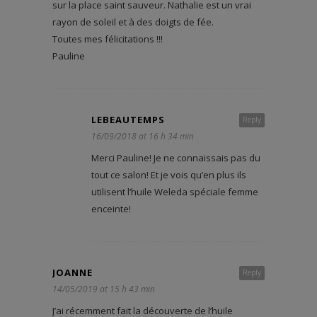
sur la place saint sauveur. Nathalie est un vrai
rayon de soleil et à des doigts de fée.
Toutes mes félicitations !!!
Pauline
LEBEAUTEMPS
Reply
16/09/2018 at 16 h 34 min
Merci Pauline! Je ne connaissais pas du
tout ce salon! Et je vois qu’en plus ils
utilisent l’huile Weleda spéciale femme
enceinte!
JOANNE
Reply
14/05/2019 at 15 h 43 min
J’ai récemment fait la découverte de l’huile