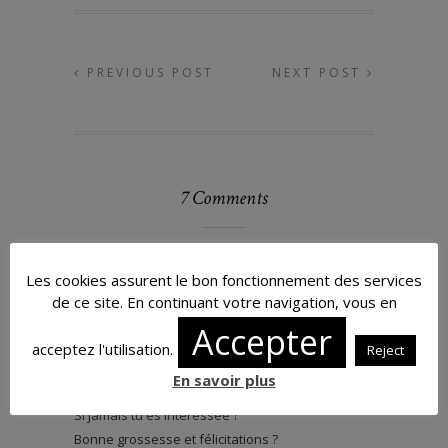
PREVIOUS POST
NEXT POST
7 Comments
MICHEL CAMILLE
Reply
Les cookies assurent le bon fonctionnement des services
24/08/2018 at 1 h 58 min
de ce site. En continuant votre navigation, vous en
Bonjour,
Accepter
Pour les massages femmes enceintes, il y en
acceptez l'utilisation.
Reject
avait il y a quelques temps au Spa Cocooning à
En savoir plus
Louvigny !
Si jamais tu es intéressée ?
Bonne grossesse et félicitations ?