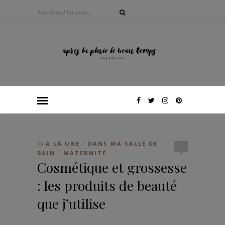
In
A LA UNE
DANS MA SALLE DE
/
7
BAIN
MATERNITÉ
/
Cosmétique et grossesse
: les produits de beauté
que j’utilise