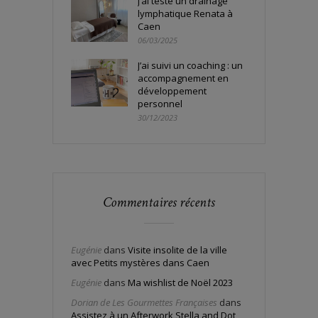
J’ai testé un drainage
lymphatique Renata à
Caen
06/03/2025
J’ai suivi un coaching : un
accompagnement en
développement
personnel
30/12/2023
Commentaires récents
Eugénie
dans
Visite insolite de la ville
avec Petits mystères dans Caen
Eugénie
dans
Ma wishlist de Noël 2023
Dorian de Les Gourmettes Françaises
dans
Assistez à un Afterwork Stella and Dot