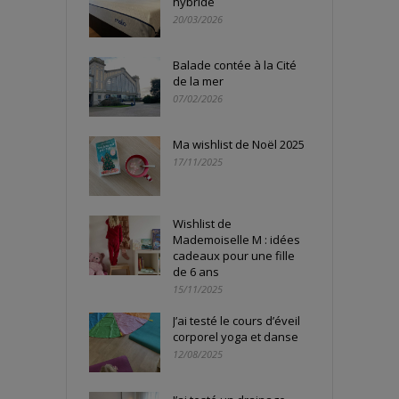
hybride
20/03/2026
Balade contée à la Cité
de la mer
07/02/2026
Ma wishlist de Noël 2025
17/11/2025
Wishlist de
Mademoiselle M : idées
cadeaux pour une fille
de 6 ans
15/11/2025
J’ai testé le cours d’éveil
corporel yoga et danse
12/08/2025