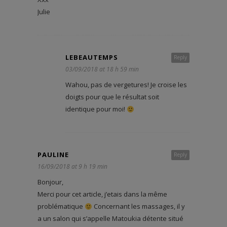
Julie
LEBEAUTEMPS
Reply
03/09/2018 at 18 h 59 min
Wahou, pas de vergetures! Je croise les
doigts pour que le résultat soit
identique pour moi!
PAULINE
Reply
16/09/2018 at 9 h 19 min
Bonjour,
Merci pour cet article, j’etais dans la même
problématique
Concernant les massages, il y
a un salon qui s’appelle Matoukia détente situé