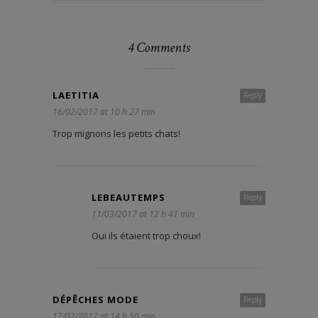
4 Comments
LAETITIA
Reply
16/02/2017 at 10 h 27 min
Trop mignons les petits chats!
LEBEAUTEMPS
Reply
11/03/2017 at 12 h 41 min
Oui ils étaient trop choux!
DÉPÊCHES MODE
Reply
17/02/2017 at 14 h 50 min