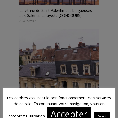
La vitrine de Saint Valentin des blogueuses
aux Galeries Lafayette [CONCOURS]
07/02/2016
Petits plaisirs de Septembre 2016
Les cookies assurent le bon fonctionnement des services
03/10/2016
de ce site. En continuant votre navigation, vous en
Accepter
acceptez l'utilisation.
Reject