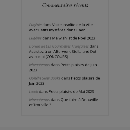
Commentaires récents
Eugénie
dans
Visite insolite de la ville
avec Petits mystères dans Caen
Eugénie
dans
Ma wishlist de Noël 2023
Dorian de Les Gourmettes Françaises
dans
Assistez à un Afterwork Stella and Dot
avec moi (CONCOURS)
lebeautemps
dans
Petits plaisirs de Juin
2023
Ophélie Slow Books
dans
Petits plaisirs de
Juin 2023
Laadi
dans
Petits plaisirs de Mai 2023
lebeautemps
dans
Que faire à Deauville
et Trouville ?