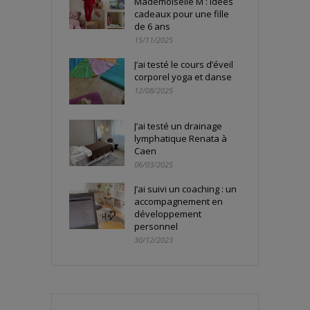
Mademoiselle M : idées
cadeaux pour une fille
de 6 ans
15/11/2025
J’ai testé le cours d’éveil
corporel yoga et danse
12/08/2025
J’ai testé un drainage
lymphatique Renata à
Caen
06/03/2025
J’ai suivi un coaching : un
accompagnement en
développement
personnel
30/12/2023