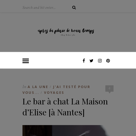
In
A LA UNE
J'AI TESTÉ POUR
/
4
VOUS...
VOYAGES
/
Le bar à chat La Maison
d’Elise [à Nantes]