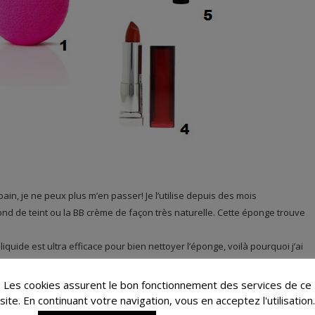
in, je ne peux plus m’en passer! Je l’utilise depuis des mois
nd de teint ou la BB crème de façon très naturelle. Cette éponge trouve
liquide est ultra efficace pour bien nettoyer l’éponge, voilà pourquoi j’ai
Les cookies assurent le bon fonctionnement des services de ce
ois, car c’est vers cette marque que je me dirige le plus souvent, quand
site. En continuant votre navigation, vous en acceptez l'utilisation.
it la tête.