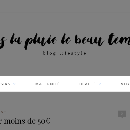
ISIRS
MATERNITÉ
BEAUTÉ
VOY
IST
5
r moins de 50€