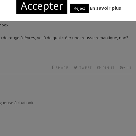
Accepter
porte en ce moment même le mascara Volume Glamour Ultra Black!
En savoir plus
Reject
emey que j’ai selectionné ici. Pour le moment, j’utilise un eyeliner Kiko et
hbox.
 peu de rouge à lèvres, voilà de quoi créer une trousse romantique, non?
SHARE
TWEET
PIN IT
+1
gueuse à chat noir.