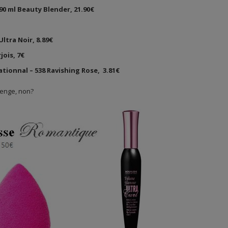
90 ml Beauty Blender, 21.90€
ltra Noir, 8.89€
ois, 7€
tionnal – 538 Ravishing Rose, 3.81€
llenge, non?