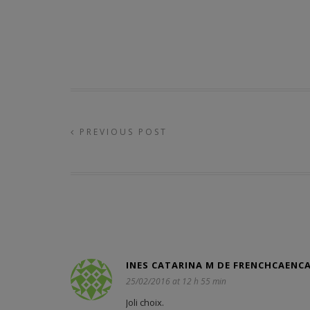
PREVIOUS POST
INES CATARINA M DE FRENCHCAENC
25/02/2016 at 12 h 55 min
Joli choix.