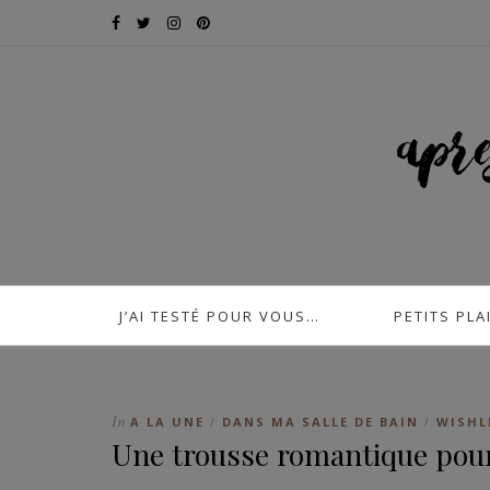
J’AI TESTÉ POUR VOUS…
PETITS PLA
In
A LA UNE
DANS MA SALLE DE BAIN
WISHL
/
/
Une trousse romantique pou