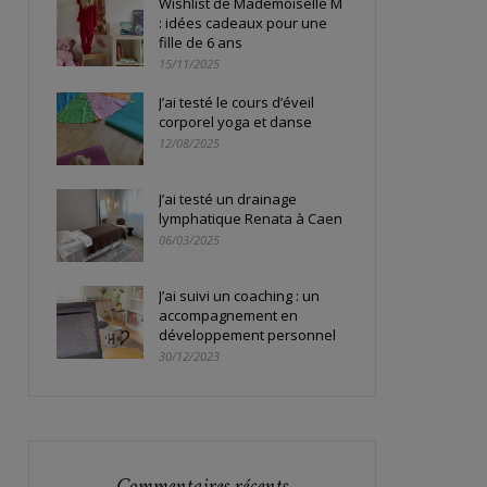
Wishlist de Mademoiselle M
: idées cadeaux pour une
fille de 6 ans
15/11/2025
J’ai testé le cours d’éveil
corporel yoga et danse
12/08/2025
J’ai testé un drainage
lymphatique Renata à Caen
06/03/2025
J’ai suivi un coaching : un
accompagnement en
développement personnel
30/12/2023
Commentaires récents