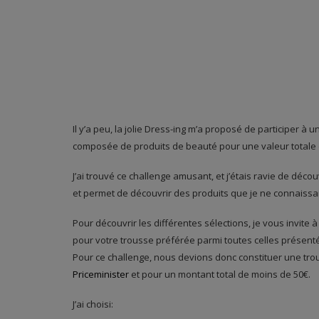
Il y’a peu, la jolie Dress-ing m’a proposé de participer 
composée de produits de beauté pour une valeur totale
J’ai trouvé ce challenge amusant, et j’étais ravie de déc
et permet de découvrir des produits que je ne connaissa
Pour découvrir les différentes sélections, je vous invite
pour votre trousse préférée parmi toutes celles présent
Pour ce challenge, nous devions donc constituer une tro
Priceminister
et pour un montant total de moins de 50€.
J’ai choisi: