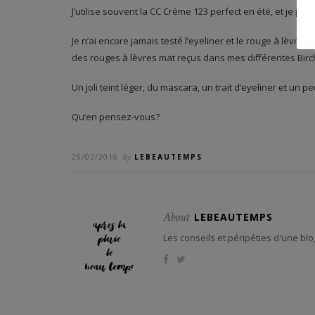
J’utilise souvent la CC Crème 123 perfect en été, et je 
Je n’ai encore jamais testé l’eyeliner et le rouge à lèvre G
des rouges à lèvres mat reçus dans mes différentes Birc
Un joli teint léger, du mascara, un trait d’eyeliner et un
Qu’en pensez-vous?
25/02/2016
By
LEBEAUTEMPS
About
LEBEAUTEMPS
Les conseils et péripéties d'une blo