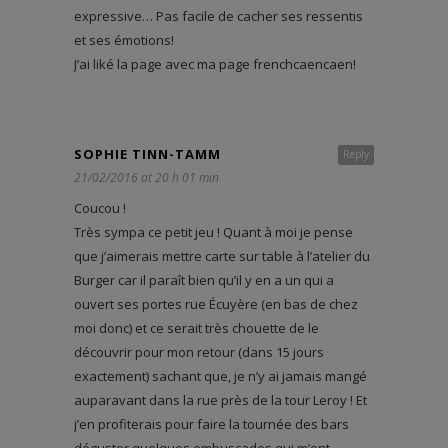
expressive… Pas facile de cacher ses ressentis
et ses émotions!
J’ai liké la page avec ma page frenchcaencaen!
SOPHIE TINN-TAMM
Reply
21/02/2016 at 20 h 01 min
Coucou !
Très sympa ce petit jeu ! Quant à moi je pense
que j’aimerais mettre carte sur table à l’atelier du
Burger car il paraît bien qu’il y en a un qui a
ouvert ses portes rue Écuyère (en bas de chez
moi donc) et ce serait très chouette de le
découvrir pour mon retour (dans 15 jours
exactement) sachant que, je n’y ai jamais mangé
auparavant dans la rue près de la tour Leroy ! Et
j’en profiterais pour faire la tournée des bars