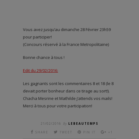
Vous avez jusqu’au dimanche 28 Février 23h59
pour participer!
(Concours réservé à la France Metropolitaine)
Bonne chance à tous !
Edit du 29/02/2016:
Les gagnants sont les commentaires 8 et 18 (le 8
devait porter bonheur dans ce tirage au sort!).
Chacha Mesrine et Mathilde j’attends vos mails!
Merci à tous pour votre participation!
21/02/2016
By
LEBEAUTEMPS
SHARE
TWEET
PIN IT
+1