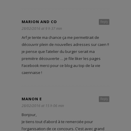
MARION AND CO
Reply
28/02/2016 at 9 h 37 min
Arf je tente ma chance ça me permettrait de
découvrir plein de nouvelles adresses sur caen !!
je pense que l’atelier du burger serait ma
première découverte … je file liker les pages
Facebook merci pour ce blog au top de la vie
caennaise !
MANON E
Reply
28/02/2016 at 15 h 06 min
Bonjour,
Je tiens tout d’abord à te remerciée pour
l’organisation de ce concours. C’est avec grand