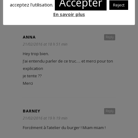
Accepter
pour ton blog qui est toujours source de
acceptez l'utilisation.
Reject
trouvailles et de bonnes adresses
En savoir plus
ANNA
Reply
21/02/2016 at 18 h 51 min
Hey trop bien.
J’ai entendu parler de ce truc…. et merci pour ton
explication
je tente ??
Merci
BARNEY
Reply
21/02/2016 at 19 h 19 min
Forcément à l’atelier du burger ! Miam miam !