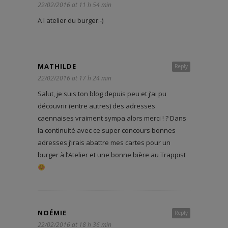
22/02/2016 at 11 h 54 min
A l atelier du burger:-)
MATHILDE
Reply
22/02/2016 at 17 h 24 min
Salut, je suis ton blog depuis peu et j’ai pu
découvrir (entre autres) des adresses
caennaises vraiment sympa alors merci ! ? Dans
la continuité avec ce super concours bonnes
adresses j’irais abattre mes cartes pour un
burger à l’Atelier et une bonne bière au Trappist
NOÉMIE
Reply
22/02/2016 at 18 h 36 min