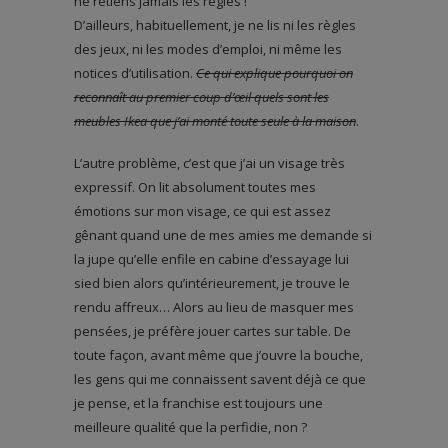
ne retiens jamais les règles !
D’ailleurs, habituellement, je ne lis ni les règles
des jeux, ni les modes d’emploi, ni même les
notices d’utilisation.
Ce qui explique pourquoi on
reconnaît au premier coup d’œil quels sont les
meubles Ikea que j’ai monté toute seule à la maison
.
L’autre problème, c’est que j’ai un visage très
expressif. On lit absolument toutes mes
émotions sur mon visage, ce qui est assez
gênant quand une de mes amies me demande si
la jupe qu’elle enfile en cabine d’essayage lui
sied bien alors qu’intérieurement, je trouve le
rendu affreux… Alors au lieu de masquer mes
pensées, je préfère jouer cartes sur table. De
toute façon, avant même que j’ouvre la bouche,
les gens qui me connaissent savent déjà ce que
je pense, et la franchise est toujours une
meilleure qualité que la perfidie, non ?