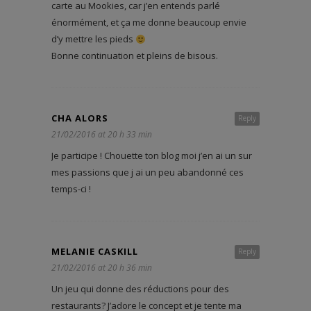
carte au Mookies, car j’en entends parlé
énormément, et ça me donne beaucoup envie
d’y mettre les pieds
Bonne continuation et pleins de bisous.
CHA ALORS
Reply
21/02/2016 at 20 h 33 min
Je participe ! Chouette ton blog moi j’en ai un sur
mes passions que j ai un peu abandonné ces
temps-ci !
MELANIE CASKILL
Reply
21/02/2016 at 20 h 36 min
Un jeu qui donne des réductions pour des
restaurants? J’adore le concept et je tente ma