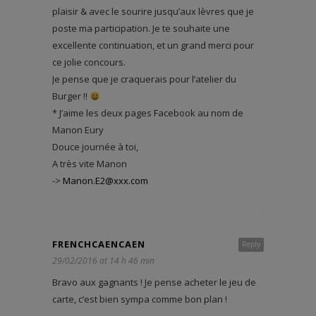
plaisir & avec le sourire jusqu’aux lèvres que je
poste ma participation. Je te souhaite une
excellente continuation, et un grand merci pour
ce jolie concours.
Je pense que je craquerais pour l’atelier du
Burger !!
* J’aime les deux pages Facebook au nom de
Manon Eury
Douce journée à toi,
A très vite Manon
->
Manon.E2@xxx.com
FRENCHCAENCAEN
Reply
29/02/2016 at 14 h 46 min
Bravo aux gagnants ! Je pense acheter le jeu de
carte, c’est bien sympa comme bon plan !