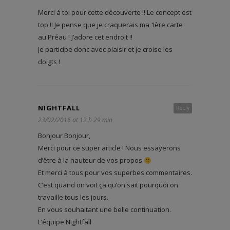
Merci à toi pour cette découverte !! Le concept est
top !! Je pense que je craquerais ma 1ère carte
au Préau ! J’adore cet endroit !!
Je participe donc avec plaisir et je croise les
doigts !
NIGHTFALL
Reply
23/02/2016 at 12 h 29 min
Bonjour Bonjour,
Merci pour ce super article ! Nous essayerons
d’être à la hauteur de vos propos
Et merci à tous pour vos superbes commentaires.
C’est quand on voit ça qu’on sait pourquoi on
travaille tous les jours.
En vous souhaitant une belle continuation.
L’équipe Nightfall