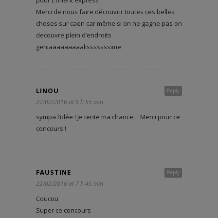
pour L’orient express
Merci de nous faire découvrir toutes ces belles
choses sur caen car même si on ne gagne pas on
decouvre plein d’endroits
geniaaaaaaaaalisssssssime
LINOU
Reply
22/02/2016 at 6 h 55 min
sympa l’idée ! Je tente ma chance… Merci pour ce
concours !
FAUSTINE
Reply
22/02/2016 at 7 h 45 min
Coucou
Super ce concours