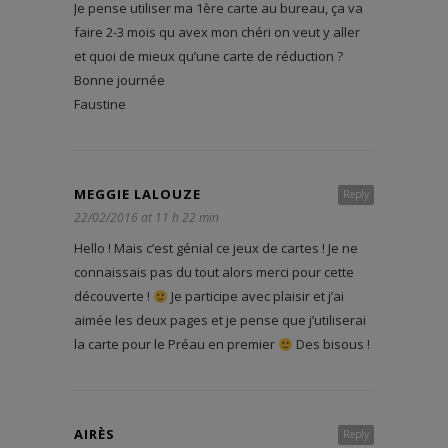
Je pense utiliser ma 1ère carte au bureau, ça va
faire 2-3 mois qu avex mon chéri on veut y aller
et quoi de mieux qu’une carte de réduction ?
Bonne journée
Faustine
MEGGIE LALOUZE
Reply
22/02/2016 at 11 h 22 min
Hello ! Mais c’est génial ce jeux de cartes ! Je ne
connaissais pas du tout alors merci pour cette
découverte !
Je participe avec plaisir et j’ai
aimée les deux pages et je pense que j’utiliserai
la carte pour le Préau en premier
Des bisous !
AIRÈS
Reply