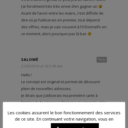
j’ai forcément très très envie d’en gagner un
Avant de l’avoir entre les mains, c’est difficile de
dire où je l’utiliserais en premier, tout dépend
des offres, mais je vais souvent à l’O’Donnell’s en
ce moment, alors pourquoi pas là bas
SALOMÉ
Reply
21/02/2016 at 18 h 49 min
Hello !
Le concept est original et permet de découvrir
plein de nouvelles adresses.
Je dirais que j’utiliserais ma première carte à
l’atelier du burger pour faire ma gourmande et la
deuxième dans la foulée entre amis à la Tour
Les cookies assurent le bon fonctionnement des services
solidor
de ce site. En continuant votre navigation, vous en
Je voulais te souhaiter une bonne continuation