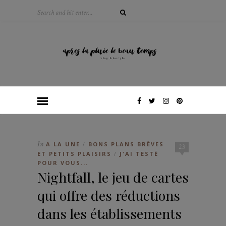
In
A LA UNE
BONS PLANS BRÈVES
/
23
ET PETITS PLAISIRS
J'AI TESTÉ
/
POUR VOUS...
Nightfall, le jeu de cartes
qui offre des réductions
dans les établissements