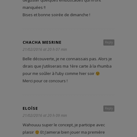
déguster quelques embuscades qui m’ont
manquées !!
Bises et bonne soirée de dimanche !
CHACHA MESRINE
Reply
21/02/2016 at 20 h 07 min
Belle découverte, je ne connaissais pas. Alors je
dirais que j’utiliserais ma 1ère carte à la rhumba
pour me soûler à l’uby comme hier soir
Merci pour ce concours !
ELOÏSE
Reply
21/02/2016 at 20 h 09 min
Wahouuu super le concept, je participe avec
plaisir
Et j’aimerai bien jouer ma première