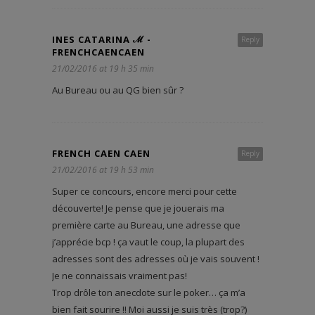
INES CATARINA ℳ -
Reply
FRENCHCAENCAEN
21/02/2016 at 19 h 35 min
Au Bureau ou au QG bien sûr ?
FRENCH CAEN CAEN
Reply
21/02/2016 at 19 h 53 min
Super ce concours, encore merci pour cette
découverte! Je pense que je jouerais ma
première carte au Bureau, une adresse que
j’apprécie bcp ! ça vaut le coup, la plupart des
adresses sont des adresses où je vais souvent !
Je ne connaissais vraiment pas!
Trop drôle ton anecdote sur le poker… ça m’a
bien fait sourire !! Moi aussi je suis très (trop?)