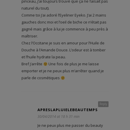
pinceau, j’ai toujours trouvé que ça ne faisait pas
naturel du tout).
Comme toi j’ai adoré l’Eyeliner Eyeko. J’ai 2 mains
gauches donc moi et l’oeil de biche ce n’était pas
gagné mais grâce à lui je commence à peu près à
maîtriser.
Chez l’Occitane je suis en amour pour l’Huile de
Douche à l’Amande Douce. L’odeur est à tomber
et l’huile hydrate la peau.
Bref j’arrête
Une fois de plus je me laisse
emporter et je ne peux plus m’arrêter quand je
parle de cosmétiques
Reply
APRESLAPLUIELEBEAUTEMPS
30/04/2014 at 18 h 31 min
Je ne peux plus me passer du beauty