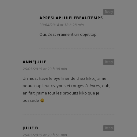
Reply
APRESLAPLUIELEBEAUTEMPS
30/04/2014 at 18 h 28 min
Oui, c’est vraiment un objet top!
ANNEJULIE
Reply
26/05/2015 at 23 h 08 min
Un must have le eye liner de chez kiko, j’aime
beaucoup leur crayons et rouges à lèvres, euh,
en fait, j’aime tout les produits kiko que je
possède
JULIE B
Reply
26/05/2015 at 23 h 51 min