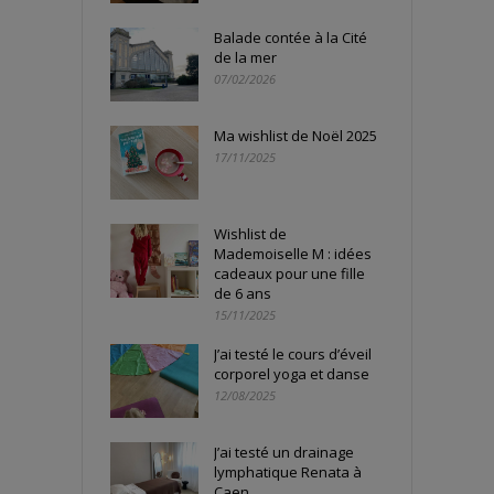
Balade contée à la Cité
de la mer
07/02/2026
Ma wishlist de Noël 2025
17/11/2025
Wishlist de
Mademoiselle M : idées
cadeaux pour une fille
de 6 ans
15/11/2025
J’ai testé le cours d’éveil
corporel yoga et danse
12/08/2025
J’ai testé un drainage
lymphatique Renata à
Caen