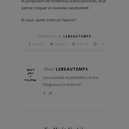
Ils proposent de nombreux autres produits, et je
pense craquer à nouveau rapidement.
Et vous, quels sont vos favoris?
28/04/2014
By
LEBEAUTEMPS
SHARE
TWEET
PIN IT
+1
About
LEBEAUTEMPS
Les conseils et péripéties d'une
blogueuse à chat noir.