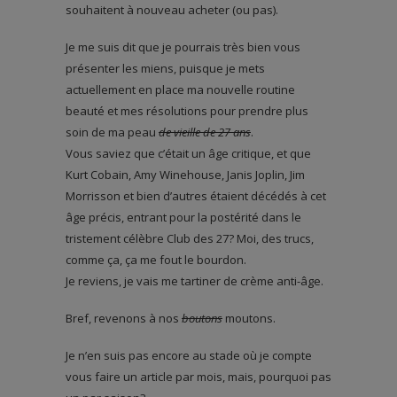
souhaitent à nouveau acheter (ou pas).
Je me suis dit que je pourrais très bien vous
présenter les miens, puisque je mets
actuellement en place ma nouvelle routine
beauté et mes résolutions pour prendre plus
soin de ma peau
de vieille de 27 ans
.
Vous saviez que c’était un âge critique, et que
Kurt Cobain, Amy Winehouse, Janis Joplin, Jim
Morrisson et bien d’autres étaient décédés à cet
âge précis, entrant pour la postérité dans le
tristement célèbre Club des 27? Moi, des trucs,
comme ça, ça me fout le bourdon.
Je reviens, je vais me tartiner de crème anti-âge.
Bref, revenons à nos
boutons
moutons.
Je n’en suis pas encore au stade où je compte
vous faire un article par mois, mais, pourquoi pas