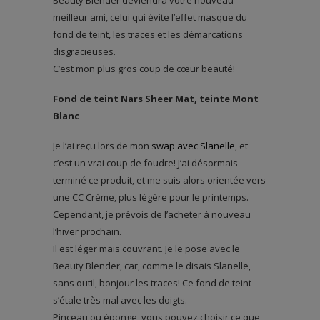
Beauty Blender deviendra votre nouveau
meilleur ami, celui qui évite l’effet masque du
fond de teint, les traces et les démarcations
disgracieuses.
C’est mon plus gros coup de cœur beauté!
Fond de teint Nars Sheer Mat, teinte Mont
Blanc
Je l’ai reçu lors de mon
swap avec Slanelle
, et
c’est un vrai coup de foudre! J’ai désormais
terminé ce produit, et me suis alors orientée vers
une CC Crème, plus légère pour le printemps.
Cependant, je prévois de l’acheter à nouveau
l’hiver prochain.
Il est léger mais couvrant. Je le pose avec le
Beauty Blender, car, comme le disais Slanelle,
sans outil, bonjour les traces! Ce fond de teint
s’étale très mal avec les doigts.
Pinceau ou éponge, vous pouvez choisir ce que