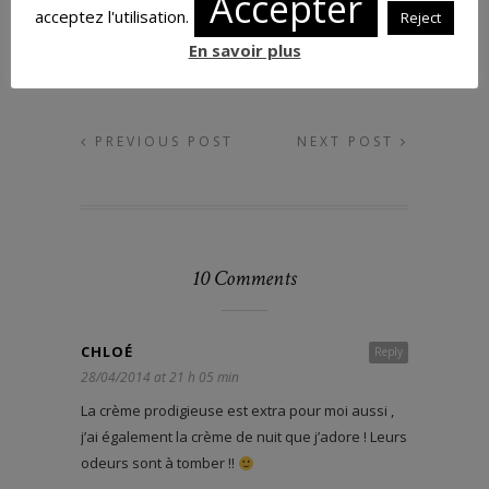
Accepter
acceptez l'utilisation.
Reject
En savoir plus
PREVIOUS POST
NEXT POST
10 Comments
CHLOÉ
Reply
28/04/2014 at 21 h 05 min
La crème prodigieuse est extra pour moi aussi ,
j’ai également la crème de nuit que j’adore ! Leurs
odeurs sont à tomber !!