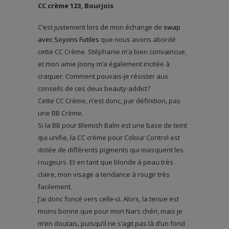
CC crème 123, Bourjois
C’est justement lors de mon échange de
swap
avec Soyons Futiles
que nous avons abordé
cette CC Crème. Stéphanie m’a bien convaincue,
et mon amie Joony m’a également incitée à
craquer. Comment pouvais-je résister aux
conseils de ces deux beauty-addict?
Cette CC Crème, n’est donc, par définition, pas
une BB Crème.
Si la BB pour Blemish Balm est une base de teint
qui unifie, la CC crème pour Colour Control est
dotée de différents pigments qui masquent les
rougeurs. Et en tant que blonde à peau très
claire, mon visage a tendance à rougir très
facilement.
J’ai donc foncé vers celle-ci. Alors, la tenue est
moins bonne que pour mon Nars chéri, mais je
m’en doutais, puisqu’il ne s’agit pas là d’un fond