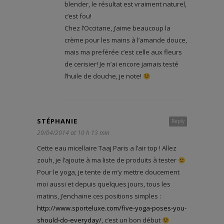
blender, le résultat est vraiment naturel,
c’est fou!
Chez l’Occitane, j’aime beaucoup la
crème pour les mains à l’amande douce,
mais ma preférée c’est celle aux fleurs
de cerisier! Je n’ai encore jamais testé
l’huile de douche, je note!
STÉPHANIE
Reply
29/04/2014 at 10 h 13 min
Cette eau micellaire Taaj Paris a l’air top ! Allez
zouh, je l’ajoute à ma liste de produits à tester
Pour le yoga, je tente de m’y mettre doucement
moi aussi et depuis quelques jours, tous les
matins, j’enchaine ces positions simples :
http://www.sporteluxe.com/five-yoga-poses-you-
should-do-everyday/
, c’est un bon début