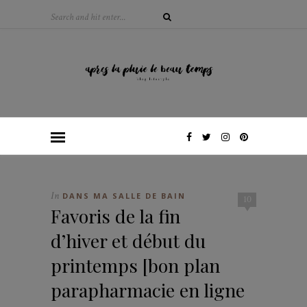
In
DANS MA SALLE DE BAIN
10
Favoris de la fin
d’hiver et début du
printemps [bon plan
parapharmacie en ligne