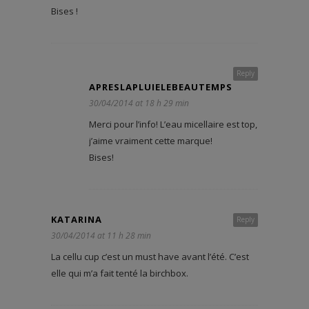
Bises !
Reply
APRESLAPLUIELEBEAUTEMPS
30/04/2014 at 18 h 29 min
Merci pour l’info! L’eau micellaire est top,
j’aime vraiment cette marque!
Bises!
KATARINA
Reply
30/04/2014 at 11 h 28 min
La cellu cup c’est un must have avant l’été. C’est
elle qui m’a fait tenté la birchbox.