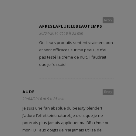
Reply
APRESLAPLUIELEBEAUTEMPS
30/04/2014 at 18 h 32 min
Oui leurs produits sentent vraiment bon
et sont efficaces sur ma peau. Je n’ai
pas testé la crème de nuit, il faudrait
que je l’essaie!
AUDE
Reply
29/04/2014 at 9 h 25 min
Je suis une fan absolue du beauty blender!
J’adore l’effet teint naturel, je crois que je ne
pourrais plus jamais appliquer ma BB crème ou
mon FDT aux doigts (je n’ai jamais utilisé de