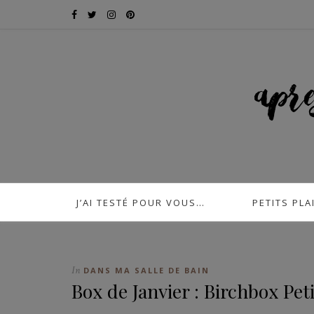
J’AI TESTÉ POUR VOUS…
PETITS PLA
In
DANS MA SALLE DE BAIN
Box de Janvier : Birchbox Peti