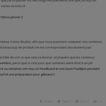
 que j’ai vu passer sur des blogs me plaisaient! Dire que j’ai reçu un
vernis ce mois-ci!
continue 3 mois de plus, afin que nous puissions comparer nos contenus
e, et beaucoup de produits ne me correspondant absolument pas!
ai hâte de voir ce que cela va donner, et j’espère que les contenus
ovembre
, parce que si c’est pour que certaines aient droit à un joli
e ou certaines ont reçu un headband et une base Paul&Joe pendant
pouf et une préparation pour gâteaux?
)
SHARE
TWEET
PIN IT
+1