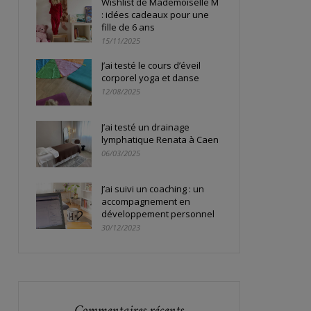
Wishlist de Mademoiselle M
: idées cadeaux pour une
fille de 6 ans
15/11/2025
J’ai testé le cours d’éveil
corporel yoga et danse
12/08/2025
J’ai testé un drainage
lymphatique Renata à Caen
06/03/2025
J’ai suivi un coaching : un
accompagnement en
développement personnel
30/12/2023
Commentaires récents