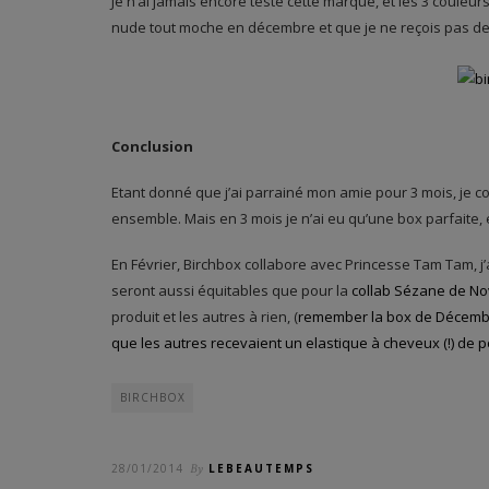
Je n’ai jamais encore testé cette marque, et les 3 couleurs
nude tout moche en décembre et que je ne reçois pas de 
Conclusion
Etant donné que j’ai parrainé mon amie pour 3 mois, je 
ensemble. Mais en 3 mois je n’ai eu qu’une box parfait
En Février, Birchbox collabore avec Princesse Tam Tam, j’
seront aussi équitables que pour la
collab Sézane de N
produit et les autres à rien, (
remember la box de Décembr
que les autres recevaient un elastique à cheveux (!) de 
BIRCHBOX
28/01/2014
By
LEBEAUTEMPS