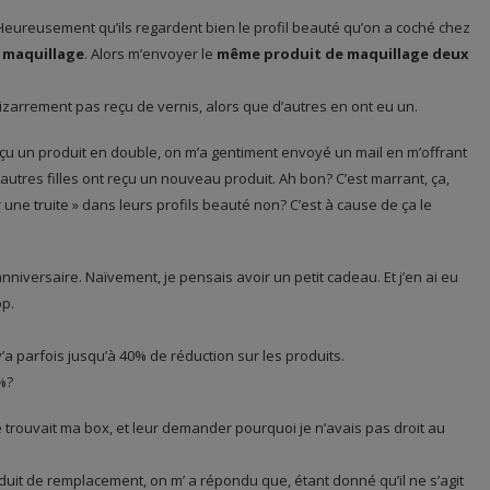
Heureusement qu’ils regardent bien le profil beauté qu’on a coché chez
e maquillage
. Alors m’envoyer le
même produit de maquillage deux
ai bizarrement pas reçu de vernis, alors que d’autres en ont eu un.
çu un produit en double, on m’a gentiment envoyé un mail en m’offrant
tres filles ont reçu un nouveau produit. Ah bon? C’est marrant, ça,
 une truite » dans leurs profils beauté non? C’est à cause de ça le
nniversaire. Naïvement, je pensais avoir un petit cadeau. Et j’en ai eu
op.
y’a parfois jusqu’à 40% de réduction sur les produits.
0%?
trouvait ma box, et leur demander pourquoi je n’avais pas droit au
roduit de remplacement, on m’ a répondu que, étant donné qu’il ne s’agit