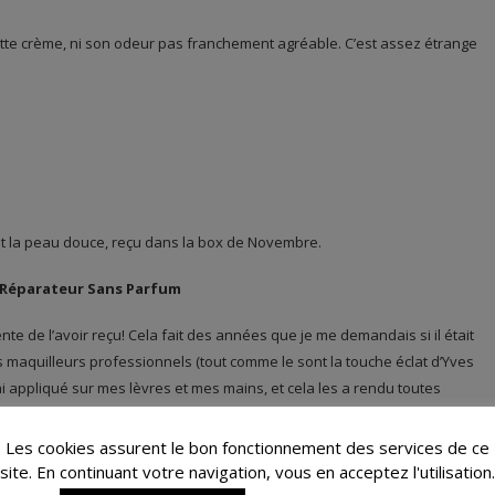
 cette crème, ni son odeur pas franchement agréable. C’est assez étrange
nt la peau douce, reçu dans la box de Novembre.
 Réparateur Sans Parfum
tente de l’avoir reçu! Cela fait des années que je me demandais si il était
 des maquilleurs professionnels (tout comme le sont la touche éclat d’Yves
ai appliqué sur mes lèvres et mes mains, et cela les a rendu toutes
Les cookies assurent le bon fonctionnement des services de ce
site. En continuant votre navigation, vous en acceptez l'utilisation.