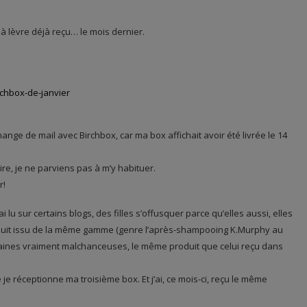
 à lèvre déjà reçu… le mois dernier.
ange de mail avec Birchbox, car ma box affichait avoir été livrée le 14
ire, je ne parviens pas à m’y habituer.
r!
j’ai lu sur certains blogs, des filles s’offusquer parce qu’elles aussi, elles
roduit issu de la même gamme (genre l’après-shampooing K.Murphy au
rtaines vraiment malchanceuses, le même produit que celui reçu dans
e réceptionne ma troisième box. Et j’ai, ce mois-ci, reçu le même