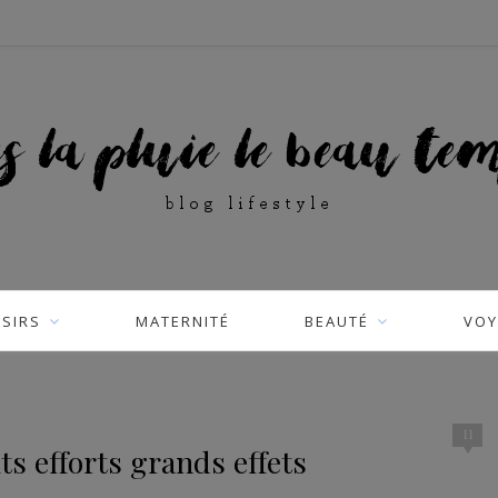
ISIRS
MATERNITÉ
BEAUTÉ
VOY
11
ts efforts grands effets