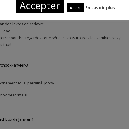
Accepter
En savoir plus
Reject
ion rouge dans ma box du mois dernier, donc vous pouvez lire mes
 fait des lèvres de cadavre.
g Dead.
correspondre, regardez cette série: Si vous trouvez les zombies sexy,
s faut!
bonnement et j’ai parrainé Joony.
hbox désormais!