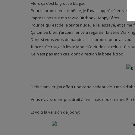
Alors ça c’est la grosse blague.
Pour le produit en lui même, je l’avais apprécié en vers
impressions sur ma
revue Birchbox Happy Fêtes
.
Pour ce qui est de la teinte nude, je l’ai essayé, et ça me
Ça tombe bien, j’ai commencé à regarder la série Walkin
Donc si vous vous demandez si ce produit pourrait vous 
foncez! Ce rouge à lèvre ModelCo Nude est celui qu’il vou
Ce n’est pas mon cas, donc direction la boite à troc!
Début Janvier, j’ai offert une carte cadeau de 3 mois d’a
Vous n’avez donc pas droit à une mais deux revues Birc
Et voici la version de Joony: