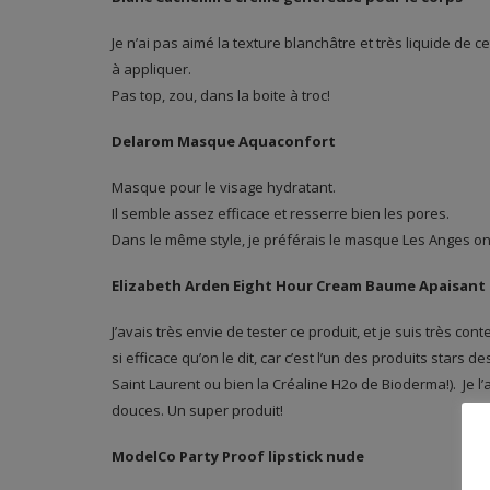
Je n’ai pas aimé la texture blanchâtre et très liquide de
à appliquer.
Pas top, zou, dans la boite à troc!
Delarom Masque Aquaconfort
Masque pour le visage hydratant.
Il semble assez efficace et resserre bien les pores.
Dans le même style, je préférais le masque Les Anges o
Elizabeth Arden Eight Hour Cream Baume Apaisant
J’avais très envie de tester ce produit, et je suis très con
si efficace qu’on le dit, car c’est l’un des produits stars
Saint Laurent ou bien la Créaline H2o de Bioderma!). Je l’
douces. Un super produit!
ModelCo Party Proof lipstick nude