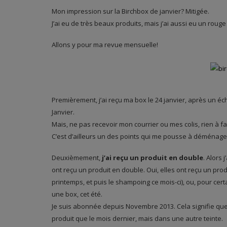
Mon impression sur la Birchbox de janvier? Mitigée.
J’ai eu de très beaux produits, mais j’ai aussi eu un rouge
Allons y pour ma revue mensuelle!
Premièrement, j’ai reçu ma box le 24 janvier, après un éch
Janvier.
Mais, ne pas recevoir mon courrier ou mes colis, rien à fa
C’est d’ailleurs un des points qui me pousse à déménage
Deuxièmement,
j’ai reçu un produit en double
. Alors 
ont reçu un produit en double. Oui, elles ont reçu un p
printemps, et puis le shampoing ce mois-ci), ou, pour ce
une box, cet été.
Je suis abonnée depuis Novembre 2013. Cela signifie que j
produit que le mois dernier, mais dans une autre teinte.