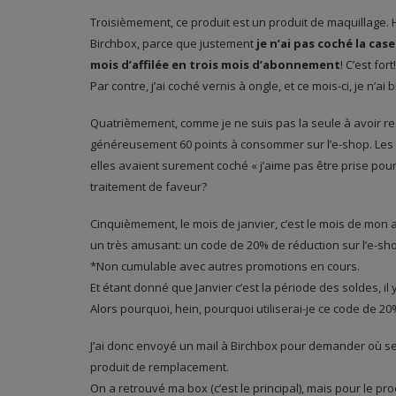
Troisièmement, ce produit est un produit de maquillage. 
Birchbox, parce que justement
je n’ai pas coché la cas
mois d’affilée en trois mois d’abonnement
! C’est fort!
Par contre, j’ai coché vernis à ongle, et ce mois-ci, je n’
Quatrièmement, comme je ne suis pas la seule à avoir re
généreusement 60 points à consommer sur l’e-shop. Les au
elles avaient surement coché « j’aime pas être prise pour
traitement de faveur?
Cinquièmement, le mois de janvier, c’est le mois de mon a
un très amusant: un code de 20% de réduction sur l’e-sh
*Non cumulable avec autres promotions en cours.
Et étant donné que Janvier c’est la période des soldes, il 
Alors pourquoi, hein, pourquoi utiliserai-je ce code de 2
J’ai donc envoyé un mail à Birchbox pour demander où se 
produit de remplacement.
On a retrouvé ma box (c’est le principal), mais pour le p