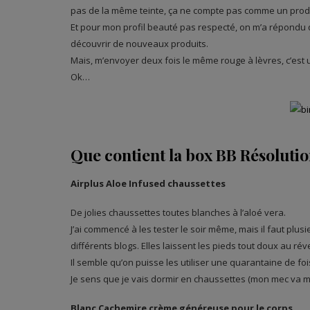
pas de la même teinte, ça ne compte pas comme un produ
Et pour mon profil beauté pas respecté, on m’a répondu qu
découvrir de nouveaux produits.
Mais, m’envoyer deux fois le même rouge à lèvres, c’est 
Ok…
Que contient la box BB Résolution
Airplus Aloe Infused chaussettes
De jolies chaussettes toutes blanches à l’aloé vera.
J’ai commencé à les tester le soir même, mais il faut plusie
différents blogs. Elles laissent les pieds tout doux au réve
Il semble qu’on puisse les utiliser une quarantaine de fois
Je sens que je vais dormir en chaussettes (mon mec va m
Blanc Cachemire crème généreuse pour le corps