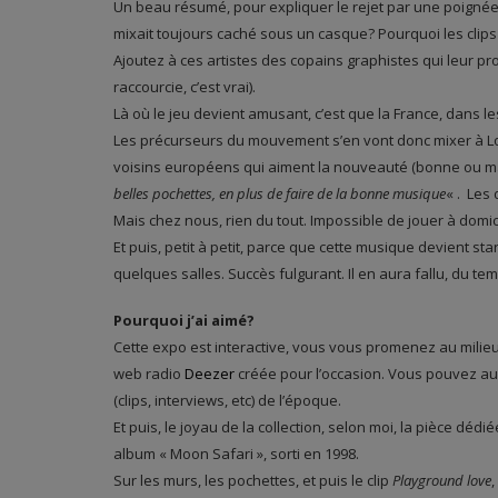
Un beau résumé, pour expliquer le rejet par une poignée
mixait toujours caché sous un casque? Pourquoi les clips
Ajoutez à ces artistes des copains graphistes qui leur pr
raccourcie, c’est vrai).
Là où le jeu devient amusant, c’est que la France, dans le
Les précurseurs du mouvement s’en vont donc mixer à Lon
voisins européens qui aiment la nouveauté (bonne ou mau
belles pochettes, en plus de faire de la bonne musique
« . Les
Mais chez nous, rien du tout. Impossible de jouer à domic
Et puis, petit à petit, parce que cette musique devient st
quelques salles. Succès fulgurant. Il en aura fallu, du te
Pourquoi j’ai aimé?
Cette expo est interactive, vous vous promenez au milie
web radio
Deezer
créée pour l’occasion. Vous pouvez au
(clips, interviews, etc) de l’époque.
Et puis, le joyau de la collection, selon moi, la pièce déd
album « Moon Safari », sorti en 1998.
Sur les murs, les pochettes, et puis le clip
Playground love