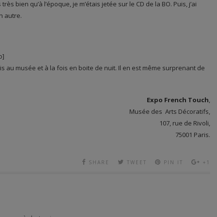
 très bien qu’à l’époque, je m’étais jetée sur le CD de la BO. Puis, j’ai
n autre.
o]
fois au musée et à la fois en boite de nuit. Il en est même surprenant de
Expo French Touch
,
Musée des Arts Décoratifs,
107, rue de Rivoli,
75001 Paris.
SHARE
TWEET
PIN IT
+1