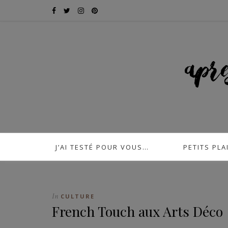
J’AI TESTÉ POUR VOUS…
PETITS PLA
In
CULTURE
French Touch aux Arts Déco