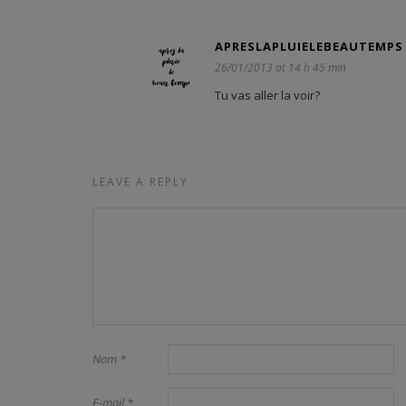
APRESLAPLUIELEBEAUTEMPS
26/01/2013 at 14 h 45 min
Tu vas aller la voir?
LEAVE A REPLY
Nom
*
E-mail
*