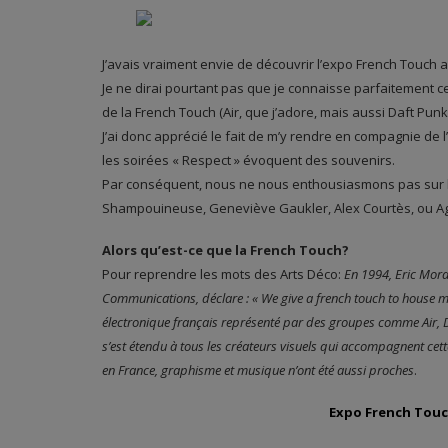
J’avais vraiment envie de découvrir l’expo French Touch 
Je ne dirai pourtant pas que je connaisse parfaitement
de la French Touch (Air, que j’adore, mais aussi Daft Punk
J’ai donc apprécié le fait de m’y rendre en compagnie de
les soirées « Respect » évoquent des souvenirs.
Par conséquent, nous ne nous enthousiasmons pas sur l
Shampouineuse, Geneviève Gaukler, Alex Courtès, ou Agnè
Alors qu’est-ce que la French Touch?
Pour reprendre les mots des Arts Déco:
En 1994, Eric Mora
Communications, déclare : « We give a french touch to house 
électronique français représenté par des groupes comme Air, Da
s’est étendu à tous les créateurs visuels qui accompagnent ce
en France, graphisme et musique n’ont été aussi proches
.
Expo French Tou