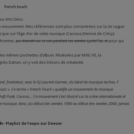
aux Arts Déco.
 ce mouvement. Mes références sont plus concentrées sur la 2e vague
) que sur l’âge d’or de cette musique (Cassius,Etienne de Crécy).
 l’homme,
qui dansait sur ce son pendant ses années Lycée/Fac, et
pour qui
es mêmes pochettes d’album. Réalisées par M/M, H5, la
s Dahan, on y voit des trésors de créativité.
nd, fondateur, avec le DJ Laurent Garnier, du label de musique techno, F
music ». Ce terme « French Touch » qualifie un mouvement de musique
ft Punk, Cassius… Ce mouvement s’est illustré sur la scène internationale et
tte musique. Ainsi, du début des années 1990 au début des années 2000, jamais
ch
– Playlist de l’expo sur Deezer