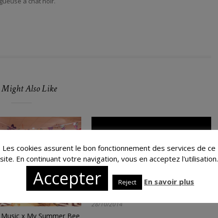
gueuse à chat noir.
 Might Also Like
Les cookies assurent le bon fonctionnement des services de ce
site. En continuant votre navigation, vous en acceptez l'utilisation.
Accepter
En savoir plus
Reject
Nordik Appart 2014
28/10/2014
Music x My Summer Bee