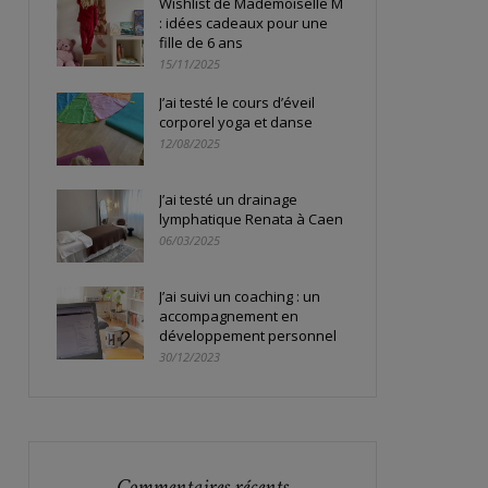
Wishlist de Mademoiselle M
: idées cadeaux pour une
fille de 6 ans
15/11/2025
J’ai testé le cours d’éveil
corporel yoga et danse
12/08/2025
J’ai testé un drainage
lymphatique Renata à Caen
06/03/2025
J’ai suivi un coaching : un
accompagnement en
développement personnel
30/12/2023
Commentaires récents