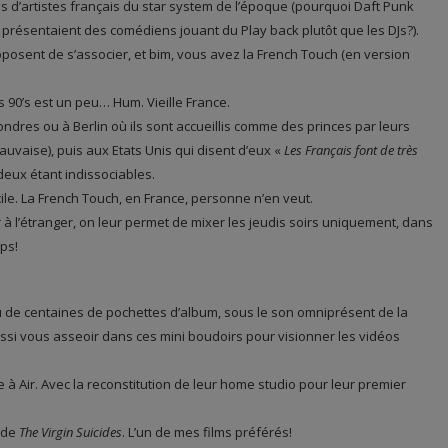
s d’artistes français du star system de l’époque (pourquoi Daft Punk
 présentaient des comédiens jouant du Play back plutôt que les DJs?).
oposent de s’associer, et bim, vous avez la French Touch (en version
s 90’s est un peu… Hum. Vieille France.
dres ou à Berlin où ils sont accueillis comme des princes par leurs
vaise), puis aux Etats Unis qui disent d’eux «
Les Français font de très
 deux étant indissociables.
ile. La French Touch, en France, personne n’en veut.
ar à l’étranger, on leur permet de mixer les jeudis soirs uniquement, dans
mps!
u de centaines de pochettes d’album, sous le son omniprésent de la
ssi vous asseoir dans ces mini boudoirs pour visionner les vidéos
iée à Air. Avec la reconstitution de leur home studio pour leur premier
, de
The Virgin Suicides
. L’un de mes films préférés!