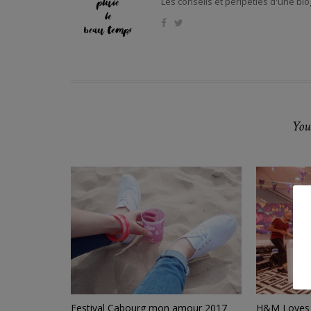
Les conseils et péripéties d'une blo
You
Festival Cabourg mon amour 2017
H&M Loves 