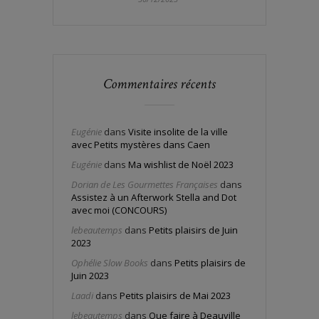
Commentaires récents
Eugénie
dans
Visite insolite de la ville
avec Petits mystères dans Caen
Eugénie
dans
Ma wishlist de Noël 2023
Dorian de Les Gourmettes Françaises
dans
Assistez à un Afterwork Stella and Dot
avec moi (CONCOURS)
lebeautemps
dans
Petits plaisirs de Juin
2023
Ophélie Slow Books
dans
Petits plaisirs de
Juin 2023
Laadi
dans
Petits plaisirs de Mai 2023
lebeautemps
dans
Que faire à Deauville