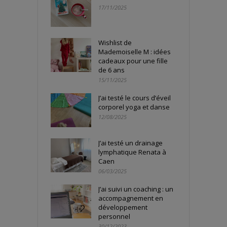
17/11/2025
Wishlist de
Mademoiselle M : idées
cadeaux pour une fille
de 6 ans
15/11/2025
J’ai testé le cours d’éveil
corporel yoga et danse
12/08/2025
J’ai testé un drainage
lymphatique Renata à
Caen
06/03/2025
J’ai suivi un coaching : un
accompagnement en
développement
personnel
30/12/2023