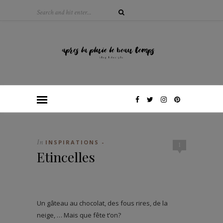
In
INSPIRATIONS -
1
Etincelles
Un gâteau au chocolat, des fous rires, de la
neige, … Mais que fête t’on?