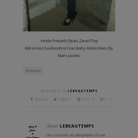
Veste Primark//Jean Zara//Top
Bérenice//Louboutins//sac Baby Aidan Marc By
Marc Jacobs
PRIMARK
16/02/2012
By
LEBEAUTEMPS
SHARE
TWEET
PIN IT
+1
About
LEBEAUTEMPS
Les conseils et péripéties d'une