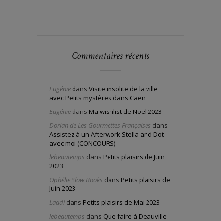
Commentaires récents
Eugénie
dans
Visite insolite de la ville
avec Petits mystères dans Caen
Eugénie
dans
Ma wishlist de Noël 2023
Dorian de Les Gourmettes Françaises
dans
Assistez à un Afterwork Stella and Dot
avec moi (CONCOURS)
lebeautemps
dans
Petits plaisirs de Juin
2023
Ophélie Slow Books
dans
Petits plaisirs de
Juin 2023
Laadi
dans
Petits plaisirs de Mai 2023
lebeautemps
dans
Que faire à Deauville