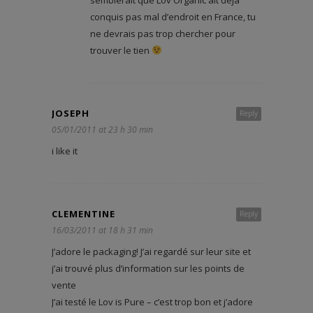
conquis pas mal d’endroit en France, tu
ne devrais pas trop chercher pour
trouver le tien
JOSEPH
Reply
05/01/2011 at 23 h 30 min
i like it
CLEMENTINE
Reply
16/03/2011 at 18 h 31 min
J’adore le packaging! J’ai regardé sur leur site et
j’ai trouvé plus d’information sur les points de
vente
J’ai testé le Lov is Pure – c’est trop bon et j’adore