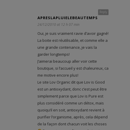
Reply
APRESLAPLUIELEBEAUTEMPS
24/12/2010 at 12 h 07 min
Oui, je suis vraiment ravie d’avoir gagné!
La boite est réutilisable, et comme elle a
une grande contenance, je vais la
garder longtemps!
J’aimerai beaucoup aller voir cette
boutique, si l’accueil y est chaleureux, ca
me motive encore plus!
Le site Lov Organic dit que Lov is Good
est un antioxydant, donc c’est peut être
simplement parce que Lov is Pure est
plus considéré comme un détox, mais
quoiqu’il en soit, antioxydant revient à
purifier l’organisme, après, cela dépend
de la façon dont chacun voit les choses