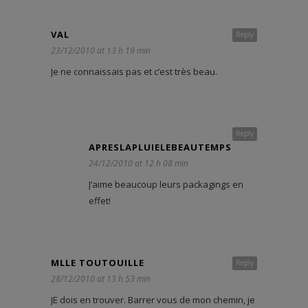
VAL
Reply
23/12/2010 at 13 h 19 min
Je ne connaissais pas et c’est très beau.
Reply
APRESLAPLUIELEBEAUTEMPS
24/12/2010 at 12 h 08 min
J’aime beaucoup leurs packagings en
effet!
MLLE TOUTOUILLE
Reply
28/12/2010 at 13 h 53 min
JE dois en trouver. Barrer vous de mon chemin, je