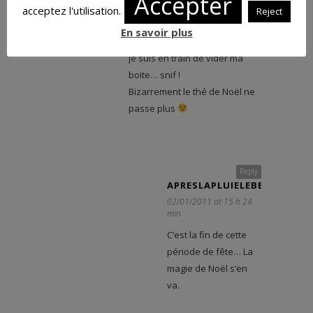
Accepter
acceptez l'utilisation.
Reject
CLEMMMH
Reply
En savoir plus
28/12/2010 at 18 h 31 min
Je suis en train de vider ma
boite… snif !
Bizarrement le thé de Noël ne
passe plus
Reply
APRESLAPLUIELEBEAUTEMPS
02/01/2011 at 15 h 24
min
C’est la fin de cette
période de fête… La
magie de Noël s’en
va.