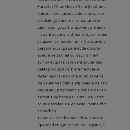
Parfaits (17 rue Neuve-Saint-Jean), une
épicerie fine qui possèdes des tas de
produits géniaux, de la moutarde en
tube façon gouache, aux vins précieux!
(Ils sont ouverts le dimanche, j’aime bien
y passer, car ce jour là, il n’y a souvent
personne, ce qui permet de discuter
avec le personnel qui est vraiment
sympa et qui fait souvent gouter des
petits produits! Dernièrement j’ai pu
tester leur cake Normand, et un verre
de Sauternes délicieux!). Mais je ne sais
pas si eux, proposent le thé en vrac en
sachet. Une boite de Kusmi Tea Détox
coute dans les 13€ en boite (moins cher
en sachet).
Tu peux visiter les sites de Kusmi Tea
(qui vend en ligne) et de Lov Organic, si