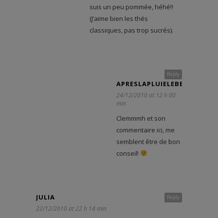
suis un peu pommée, héhé!!
(J’aime bien les thés
classiques, pas trop sucrés).
Reply
APRESLAPLUIELEBEAUTEMPS
24/12/2010 at 12 h 00
min
Clemmmh et son
commentaire ici, me
semblent être de bon
conseil!
JULIA
Reply
22/12/2010 at 22 h 14 min