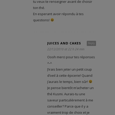
tu veux te renseigner avant de choisir
ton thé.
En esperant avoir répondu à tes
questions!
JUICES AND CAKES
Reply
22/12/2010 at 22 h 24 min
Oooh merci pour tes réponses
^-^
J’irais bien jeter un petit coup
d’oeil à cette épicerie! Quand
j’aurais le temps, bien sûr!
Je pense bientôt m’acheter un
thé Kusmi. Aurais-tu une
saveur particulièrement à me
conseiller? Parce que il y a
vraiment trop de choix et je