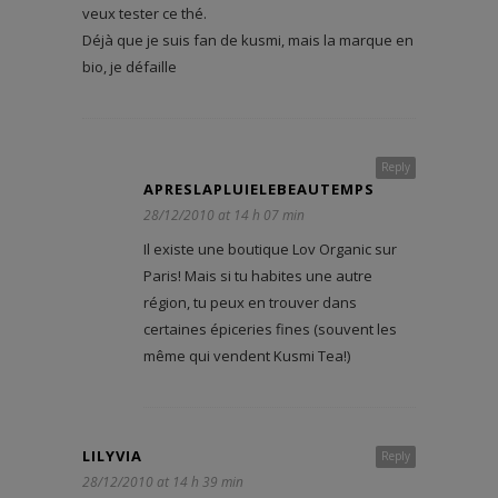
veux tester ce thé.
Déjà que je suis fan de kusmi, mais la marque en
bio, je défaille
Reply
APRESLAPLUIELEBEAUTEMPS
28/12/2010 at 14 h 07 min
Il existe une boutique Lov Organic sur
Paris! Mais si tu habites une autre
région, tu peux en trouver dans
certaines épiceries fines (souvent les
même qui vendent Kusmi Tea!)
LILYVIA
Reply
28/12/2010 at 14 h 39 min