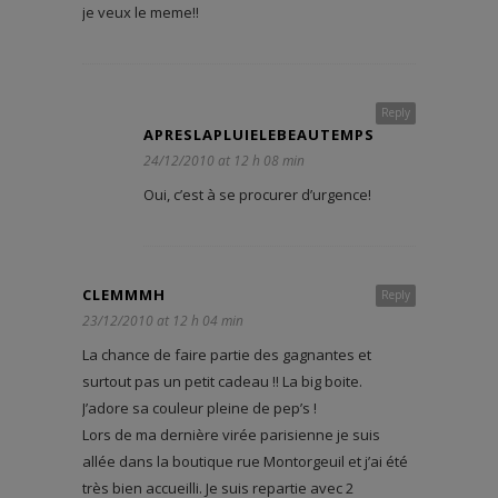
je veux le meme!!
Reply
APRESLAPLUIELEBEAUTEMPS
24/12/2010 at 12 h 08 min
Oui, c’est à se procurer d’urgence!
CLEMMMH
Reply
23/12/2010 at 12 h 04 min
La chance de faire partie des gagnantes et
surtout pas un petit cadeau !! La big boite.
J’adore sa couleur pleine de pep’s !
Lors de ma dernière virée parisienne je suis
allée dans la boutique rue Montorgeuil et j’ai été
très bien accueilli. Je suis repartie avec 2