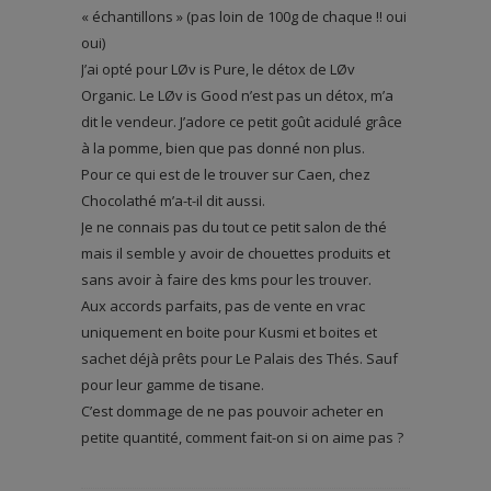
« échantillons » (pas loin de 100g de chaque !! oui
oui)
J’ai opté pour LØv is Pure, le détox de LØv
Organic. Le LØv is Good n’est pas un détox, m’a
dit le vendeur. J’adore ce petit goût acidulé grâce
à la pomme, bien que pas donné non plus.
Pour ce qui est de le trouver sur Caen, chez
Chocolathé m’a-t-il dit aussi.
Je ne connais pas du tout ce petit salon de thé
mais il semble y avoir de chouettes produits et
sans avoir à faire des kms pour les trouver.
Aux accords parfaits, pas de vente en vrac
uniquement en boite pour Kusmi et boites et
sachet déjà prêts pour Le Palais des Thés. Sauf
pour leur gamme de tisane.
C’est dommage de ne pas pouvoir acheter en
petite quantité, comment fait-on si on aime pas ?