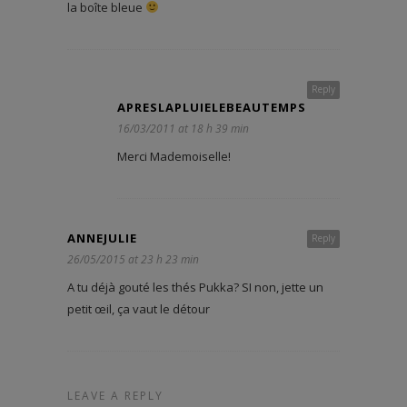
la boîte bleue
Reply
APRESLAPLUIELEBEAUTEMPS
16/03/2011 at 18 h 39 min
Merci Mademoiselle!
ANNEJULIE
Reply
26/05/2015 at 23 h 23 min
A tu déjà gouté les thés Pukka? SI non, jette un
petit œil, ça vaut le détour
LEAVE A REPLY