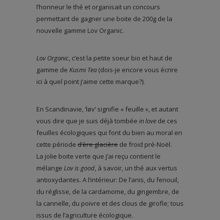
l’honneur le thé et organisait un concours
permettant de gagner une boite de 200g de la
nouvelle gamme Lov Organic.
Lov Organic
, c’est la petite soeur bio et haut de
gamme de
Kusmi Tea
(dois-je encore vous écrire
ici à quel point j’aime cette marque?).
En Scandinavie, ‘løv‘ signifie « feuille », et autant
vous dire que je suis déjà tombée
in love
de ces
feuilles écologiques qui font du bien au moral en
cette période
d’ère glacière
de froid pré-Noël.
La jolie boite verte que j’ai reçu contient le
mélange
Lov is good
, à savoir, un thé aux vertus
antioxydantes. A l’intérieur: De l’anis, du fenouil,
du réglisse, de la cardamome, du gingembre, de
la cannelle, du poivre et des clous de girofle; tous
issus de l’agriculture écologique.