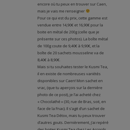
encore où tu peux en trouver sur Caen,
mais je vais me renseigner
Pour ce qui est du prix, cette gamme est
vendue entre 14,90€ et 16,90€ pour la
boite en métal de 200g (celle que je
présente sur ces photos). La boîte métal
de 100g coute de 9,40€ à 9,90€, et la
boîte de 20 sachets mousseline va de
8,40€ à 8,90€.
Mais si tu souhaites tester le Kusmi Tea,
il en existe de nombreuses variétés
disponibles sur Caen! Mon sachet en
vrac, (que tu aperçois sur la dernière
photo de ce post), je l’ai acheté chez
« Chocolathé » (30, rue de Bras, soit, en
face de la Fnac). Il s’agit d’un sachet de
Kusmi Tea Détox, mais tu peux trouver
d’autres gouts. Dernièrement, j’ai repéré
des boites Kusmi Tea chez Les Accords