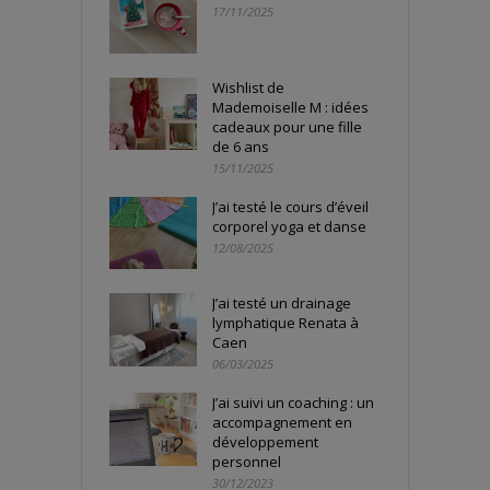
17/11/2025
Wishlist de
Mademoiselle M : idées
cadeaux pour une fille
de 6 ans
15/11/2025
J’ai testé le cours d’éveil
corporel yoga et danse
12/08/2025
J’ai testé un drainage
lymphatique Renata à
Caen
06/03/2025
J’ai suivi un coaching : un
accompagnement en
développement
personnel
30/12/2023