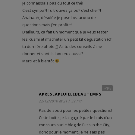
Je connaissais pas du tout ce thé!
C’est sympa?! Tu trouves ça où? c’est cher?!
Ahahaah, désolée je pose beaucoup de
questions mais j’en profite!
D’ailleurs, ça fait un moment que je veux tester
les Kusmi et m’acheter un petit kit dégustation (cf
ta dernière photo ;)) As-tu des conseils à me
donner et sont-ils bon eux aussi?
Merci et à bientôt
Reply
APRESLAPLUIELEBEAUTEMPS
22/12/2010 at 21 h 39 min
Pas de souci pour les petites questions!
Cette boite, je l’ai gagné par le biais d’un
concours sur le blog de Bliss in the City,
donc pour le moment, je ne sais pas