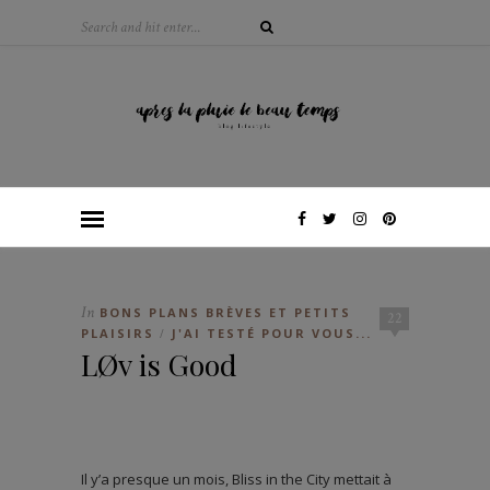
In
BONS PLANS BRÈVES ET PETITS
22
PLAISIRS
J'AI TESTÉ POUR VOUS...
/
LØv is Good
Il y’a presque un mois, Bliss in the City mettait à