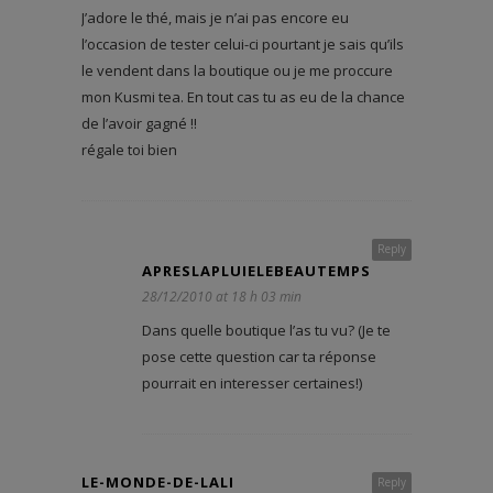
J’adore le thé, mais je n’ai pas encore eu
l’occasion de tester celui-ci pourtant je sais qu’ils
le vendent dans la boutique ou je me proccure
mon Kusmi tea. En tout cas tu as eu de la chance
de l’avoir gagné !!
régale toi bien
Reply
APRESLAPLUIELEBEAUTEMPS
28/12/2010 at 18 h 03 min
Dans quelle boutique l’as tu vu? (Je te
pose cette question car ta réponse
pourrait en interesser certaines!)
LE-MONDE-DE-LALI
Reply