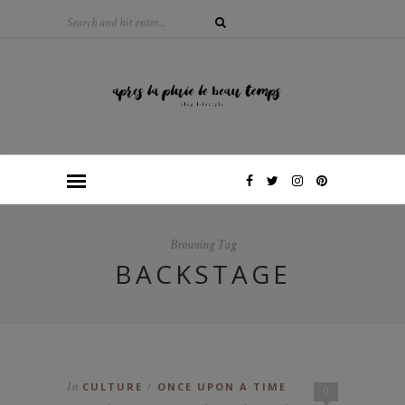
Browsing Tag
BACKSTAGE
In
CULTURE
ONCE UPON A TIME
/
0