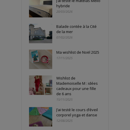
J’ai testé le matelas Mello
hybride
20/03/2026
Balade contée à la Cité
de la mer
07/02/2026
Ma wishlist de Noël 2025
17/11/2025
Wishlist de
Mademoiselle M : idées
cadeaux pour une fille
de 6 ans
15/11/2025
J’ai testé le cours d’éveil
corporel yoga et danse
12/08/2025