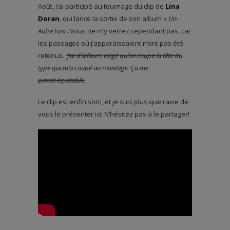
Août, j’ai participé au tournage du clip de
Lina
Doran
, qui lance la sortie de son album «
Un
Autre toi
« . Vous ne m’y verrez cependant pas, car
les passages où j’apparaissaient n’ont pas été
retenus.
J’ai d’ailleurs exigé qu’on coupe la tête du
type qui m’a coupé au montage. Ça me
parait équitable.
Le clip est enfin sorti, et je suis plus que ravie de
vous le présenter ici. N’hésitez pas à le partager!