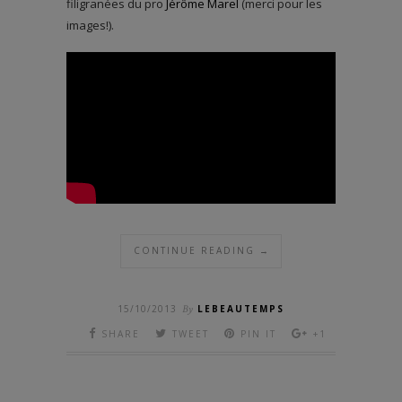
filigranées du pro
Jérôme Marel
(merci pour les
images!).
CONTINUE READING →
15/10/2013
By
LEBEAUTEMPS
SHARE
TWEET
PIN IT
+1