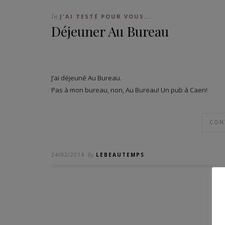
In
J'AI TESTÉ POUR VOUS...
Déjeuner Au Bureau
J’ai déjeuné Au Bureau.
Pas à mon bureau, non, Au Bureau! Un pub à Caen!
CON
24/02/2014
By
LEBEAUTEMPS