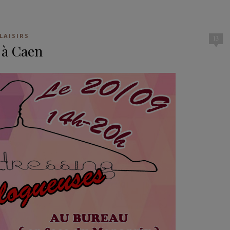
LAISIRS
13
 à Caen