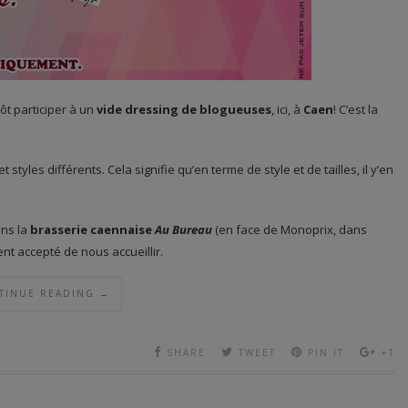
ôt participer à un
vide dressing de blogueuses
, ici, à
Caen
! C’est la
et styles différents. Cela signifie qu’en terme de style et de tailles, il y’en
ns la
brasserie caennaise
Au Bureau
(en face de Monoprix, dans
t accepté de nous accueillir.
TINUE READING →
SHARE
TWEET
PIN IT
+1