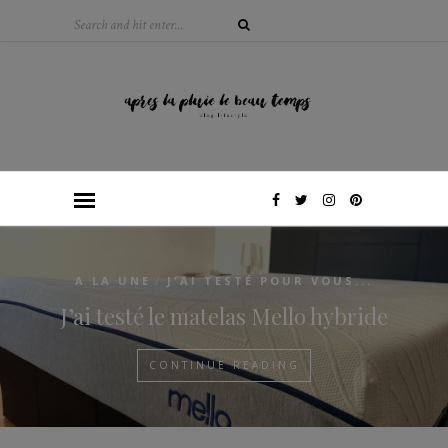
/
A LA UNE
J'AI TESTÉ POUR VOUS...
J’ai testé le matelas Mello hybride
CONTINUE READING