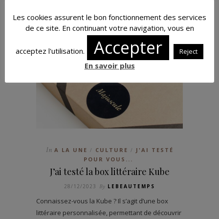
Les cookies assurent le bon fonctionnement des services
de ce site. En continuant votre navigation, vous en
Accepter
acceptez l'utilisation.
Reject
En savoir plus
In
A LA UNE
CULTURE
J'AI TESTÉ
/
/
POUR VOUS...
J’ai testé la box littéraire Kube
28/12/2023
By
LEBEAUTEMPS
Connaissez-vous la Kube ? Il s’agit d’une box
littéraire personnalisée, permettant de découvrir