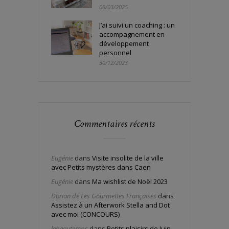
06/03/2025
J’ai suivi un coaching : un
accompagnement en
développement
personnel
30/12/2023
Commentaires récents
Eugénie
dans
Visite insolite de la ville
avec Petits mystères dans Caen
Eugénie
dans
Ma wishlist de Noël 2023
Dorian de Les Gourmettes Françaises
dans
Assistez à un Afterwork Stella and Dot
avec moi (CONCOURS)
lebeautemps
dans
Petits plaisirs de Juin