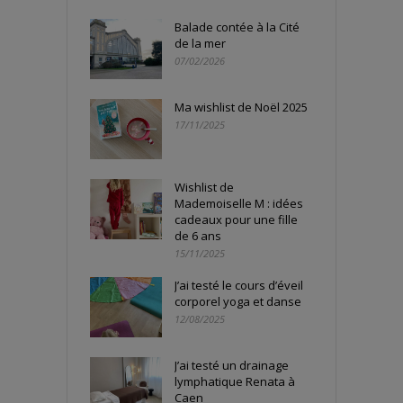
Balade contée à la Cité
de la mer
07/02/2026
Ma wishlist de Noël 2025
17/11/2025
Wishlist de
Mademoiselle M : idées
cadeaux pour une fille
de 6 ans
15/11/2025
J’ai testé le cours d’éveil
corporel yoga et danse
12/08/2025
J’ai testé un drainage
lymphatique Renata à
Caen