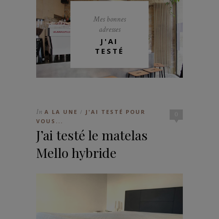
Mes bonnes
adresses
J'AI
TESTÉ
In
A LA UNE
J'AI TESTÉ POUR
/
0
VOUS...
J’ai testé le matelas
Mello hybride